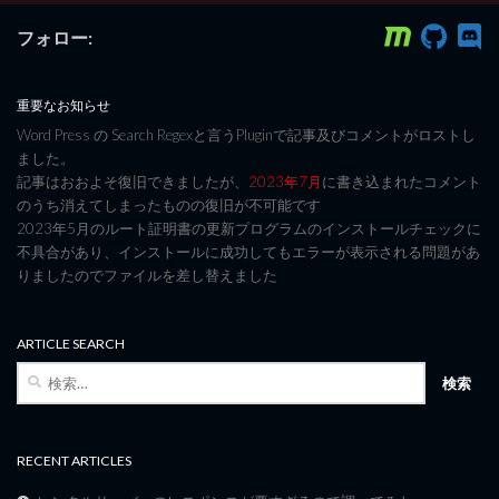
フォロー:
重要なお知らせ
Word Press の Search Regexと言うPluginで記事及びコメントがロストし
ました。
記事はおおよそ復旧できましたが、
2023年7月
に書き込まれたコメント
のうち消えてしまったものの復旧が不可能です
2023年5月のルート証明書の更新プログラムのインストールチェックに
不具合があり、インストールに成功してもエラーが表示される問題があ
りましたのでファイルを差し替えました
ARTICLE SEARCH
検
索:
RECENT ARTICLES