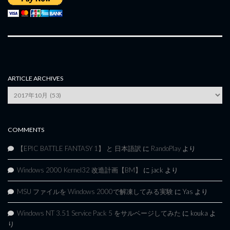
ARTICLE ARCHIVES
Article
Archives
COMMENTS
【EPIC BATTLE FANTASY 1】 と 日本語訳
に
RandoPlay
より
Windows 2000 Kernel32 改造計画【BM】
に
jack
より
MSU ファイルを Windows 2000で解凍してみる実験
に
Yas
より
Windows NT 3.51 Service Pack 5 をサルベージしてみた
に
kouka
よ
り