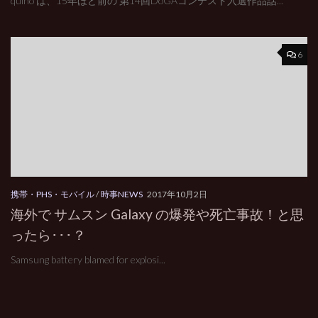
quino は、15年ほど前の 第14回DoGAコンテスト入選作品話...
6
携帯・PHS・モバイル
/
時事NEWS
2017年10月2日
海外で サムスン Galaxy の爆発や死亡事故！と思
ったら･･･？
Samsung battery blamed for explosi...