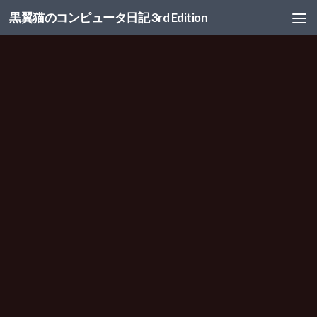
黒翼猫のコンピュータ日記 3rd Edition
コンテンツへスキップ