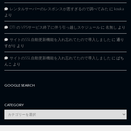
レンタルサーバーのレスポンスが悪すぎるので調べてみた
に
kouka
より
DTI の VPSサービス終了に伴う引っ越しスケジュール
に
名無し
より
サイトのSSL自動更新機能を入れ忘れてたので導入しました
に
通り
すがり
より
サイトのSSL自動更新機能を入れ忘れてたので導入しました
に
ぱち
んこ
より
GOOGLE SEARCH
CATEGORY
category