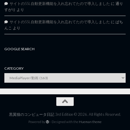
サイトのSSL自動更新機能を入れ忘れてたので導入しました
に
通り
すがり
より
サイトのSSL自動更新機能を入れ忘れてたので導入しました
に
ぱち
んこ
より
GOOGLE SEARCH
CATEGORY
category
黒翼猫のコンピュータ日記 3rd Edition © 2026. All Rights Reserved.
Powered by
- Designed with the
Hueman theme