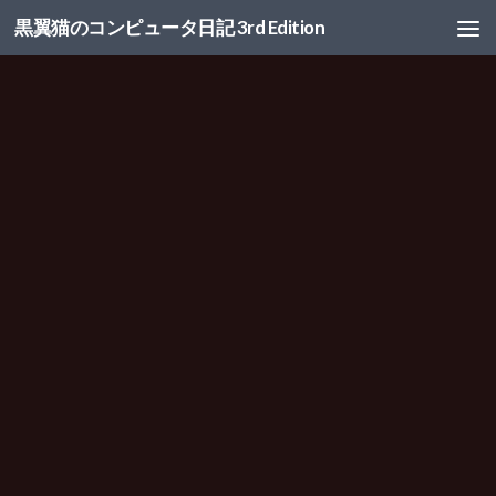
黒翼猫のコンピュータ日記 3rd Edition
コンテンツへスキップ