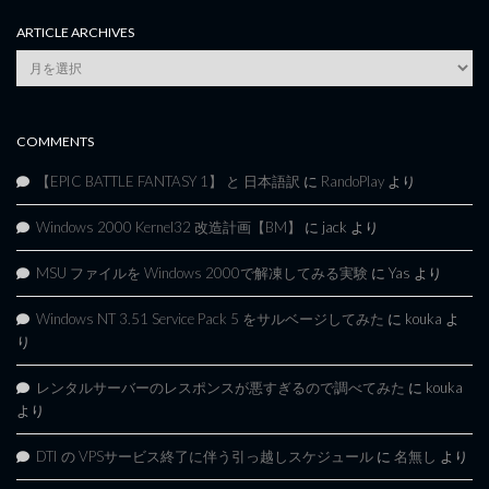
ARTICLE ARCHIVES
Article
Archives
COMMENTS
【EPIC BATTLE FANTASY 1】 と 日本語訳
に
RandoPlay
より
Windows 2000 Kernel32 改造計画【BM】
に
jack
より
MSU ファイルを Windows 2000で解凍してみる実験
に
Yas
より
Windows NT 3.51 Service Pack 5 をサルベージしてみた
に
kouka
よ
り
レンタルサーバーのレスポンスが悪すぎるので調べてみた
に
kouka
より
DTI の VPSサービス終了に伴う引っ越しスケジュール
に
名無し
より