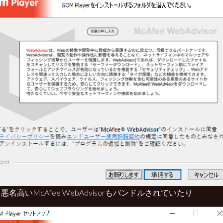
悪名高いMcAfee WebAdvisorもバンドルされていたり