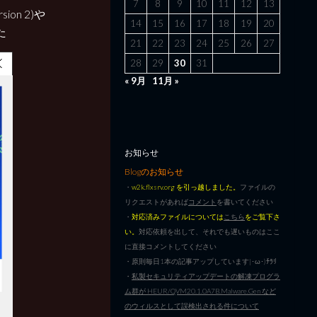
7
8
9
10
11
12
13
on 2)や
14
15
16
17
18
19
20
た
21
22
23
24
25
26
27
28
29
30
31
« 9月
11月 »
お知らせ
Blogのお知らせ
・
w2k.flxsrv.org を引っ越しました。
ファイルの
リクエストがあれば
コメント
を書いてください
・
対応済みファイルについては
こちら
をご覧下さ
い。
対応依頼を出して、それでも遅いものはここ
に直接コメントしてください
・原則毎日1本の記事アップしています|･ω･)ﾁﾗﾘ
・
私製セキュリティアップデートの解凍プログラ
ム群が HEUR/QVM20.1.0A7B.Malware.Gen など
のウィルスとして誤検出される件について