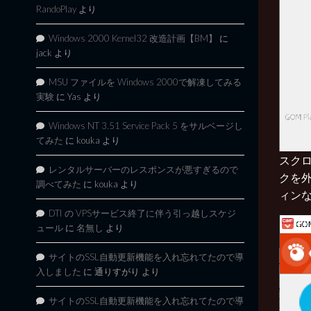
RandoPlay
より
Windows 2000 Kernel32 改造計画【BM】
に
jack
より
MSU ファイルを Windows 2000で解凍してみる
実験
に
Yas
より
Windows NT 3.51 Service Pack 5 をサルベージし
てみた
に
kouka
より
スクロー
レンタルサーバーのレスポンスが悪すぎるので
クを
調べてみた
に
kouka
より
ィン
DTI の VPSサービス終了に伴う引っ越しスケジ
ュール
に
名無し
より
サイトのSSL自動更新機能を入れ忘れてたので導
入しました
に
通りすがり
より
サイトのSSL自動更新機能を入れ忘れてたので導