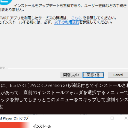
に、E START ( JWORD version 2)も確認付きでインスト
罠があって、直前のインストールフォルダを選択するメニュー
リックを押してしまうとこのメニューをスキップして強制イン
笑)