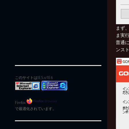
まず、
ま実
普通
ンス
このサイトはIE5.x/IE6
Firefox
で最適化されています。