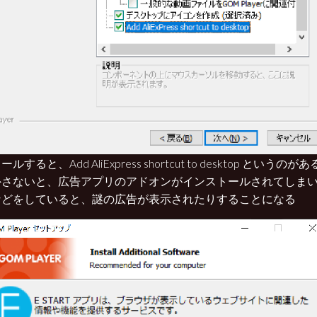
ルすると、Add AliExpress shortcut to desktop とい
外さないと、広告アプリのアドオンがインストールされてしま
などをしていると、謎の広告が表示されたりすることになる