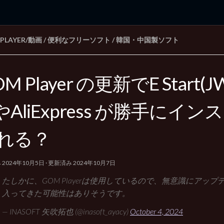
APLAYER/動画
/
便利なフリーソフト
/
韓国・中国製ソフト
rd Edition
Windows 2000 tunes up blog
M Player の更新でE Start(J
)やAliExpress が勝手にイ
れる？
み
2024年10月5日
· 更新済み
2024年10月7日
たしかに、GOM Playerは使用しているので、無意識にアッ
入ってきた可能性はありそうです。
— INASOFT 矢吹拓也 (@inasoft_ayacy)
October 4, 2024