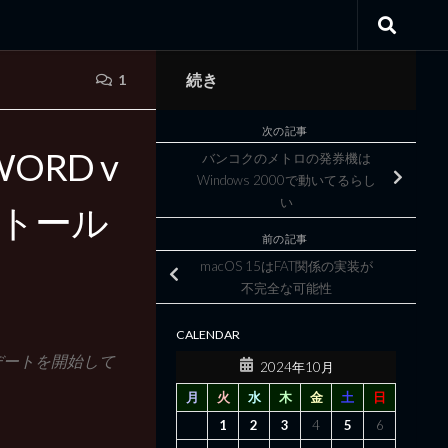
続き
1
次の記事
WORD v
バンコクのメトロの発券機は
Windows 2000で動いてるらし
い
ンストール
前の記事
macOS 15はFAT関係の実装が
不完全な可能性
CALENDAR
プデートを開始して
2024年10月
月
火
水
木
金
土
日
1
2
3
4
5
6