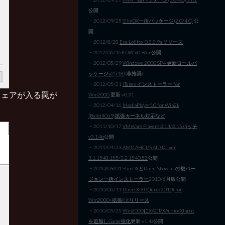
公開
・2012/09/25
SlimDX一括パッケージ(2.0/4.0)
公
開
・2012/8/28
Ese Lolifox 0.3.8.9a リリース
・2012/06/16
KDW v0.96m
公開
・2012/05/29
Windows 2000 SP4 更新ロールパ
ッケージv2(r18)
(非推奨)
・2012/05/21
iTunes インストーラー for
ウェアが入る罠が
Win2000
更新 v0.31
・2012/04/16
MediaPlayer10 for Win2k
(Build4069)拡張カーネル対応など
・2011/10/17
VMWare Playere 3.14/3.15パッチ
v3.14b
公開
・2011/04/23
AMD AHCI/RAID Driver
3.1.1548.155/3.2.1540.53
公開
・2010/09/01
SlimDXとDirectShowLibの複バー
ジョン一括インストーラー
2010/6月版公開
・2010/06/11
DirectX 9.0(June/2010) for
Win2000+拡張Kitリリース
・2010/05/25
Win2000にXACT/XAudio/XInput
を追加しGame強化
更新 v1.4a公開