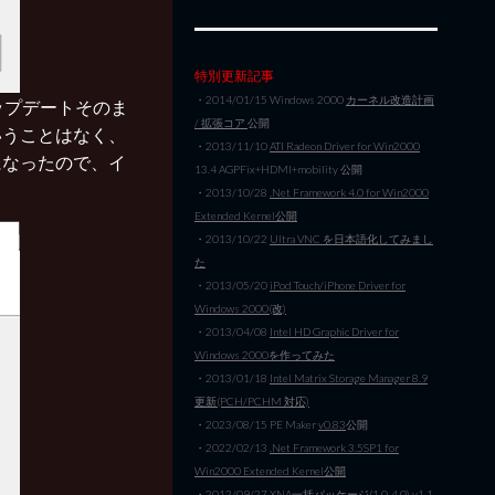
特別更新記事
・2014/01/15 Windows 2000
カーネル改造計画
アップデートそのま
/ 拡張コア
公開
いうことはなく、
・2013/11/10
ATI Radeon Driver for Win2000
になったので、イ
13.4 AGPFix+HDMI+mobility 公開
・2013/10/28
.Net Framework 4.0 for Win2000
Extended Kernel公開
・2013/10/22
Ultra VNC を日本語化してみまし
た
・2013/05/20
iPod Touch/iPhone Driver for
Windows 2000(改)
・2013/04/08
Intel HD Graphic Driver for
Windows 2000を作ってみた
・2013/01/18
Intel Matrix Storage Manager 8.9
更新(PCH/PCHM 対応)
・2023/08/15 PE Maker
v0.83
公開
・2022/02/13
.Net Framework 3.5SP1 for
Win2000 Extended Kernel公開
・2012/09/27
XNA一括パッケージ(1.0-4.0) v1.1