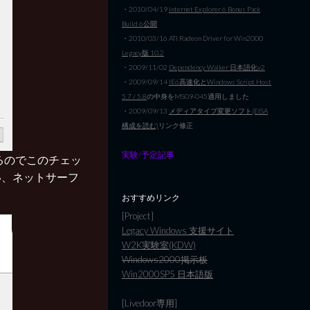
・2010/04/19
Internet Explorer 6 Bonus Pack
Build 6公開
・2010/03/16 ATI Radeon Driver for Win2000
Legacy版 10.2
・2009/11/02
Dependency Walker 日本語化v2
・2009/09/14
IE6高速化とWindows Script Host
5.7 / 5.8
の中身をMS09-045適用しました
・2009/09/13
メディアタイプ変更ソフト(EISA
構成を読む)
リンク修正
実験/予定記事
うのがあるのでこのチェッ
い、ネットサーフ
おすすめリンク
[Project]
Legacy Windows 支援サイト
W2K実験室(KDW)
Windows2000掲示板
Win2000SP5 日本語版
[Livedoor専用]