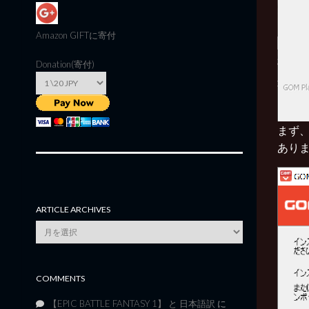
Amazon GIFT
に寄付
Donation(寄付)
まず
あり
ARTICLE ARCHIVES
Article
Archives
COMMENTS
【EPIC BATTLE FANTASY 1】 と 日本語訳
に