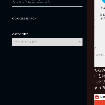
入しました
に
ぱちんこ
より
GOOGLE SEARCH
CATEGORY
category
ちなみ
にも
ルク
まう(