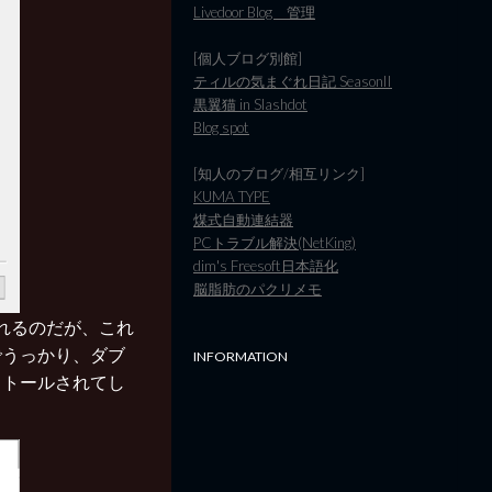
Livedoor Blog 管理
[個人ブログ別館]
ティルの気まぐれ日記 SeasonII
黒翼猫 in Slashdot
Blog spot
[知人のブログ/相互リンク]
KUMA TYPE
煤式自動連結器
PCトラブル解決(NetKing)
dim's Freesoft日本語化
脳脂肪のパクリメモ
ールされるのだが、これ
でうっかり、ダブ
INFORMATION
ストールされてし