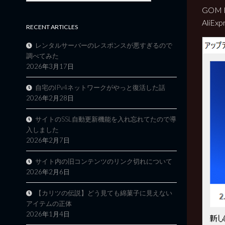
GOM 
Ali
RECENT ARTICLES
レンタルサーバーのレスポンスが悪すぎるので
調べてみた
2026年3月17日
自宅のIPv4ネットワークがやっと復活した話
2026年2月28日
サイトのSSL自動更新機能を入れ忘れてたので導
入しました
2026年2月7日
サイト内の旧コンテンツのリンク切れについて
2026年2月6日
【カリツの伝説】どう見ても綿菓子に見えない
アイテムの正体
2026年1月4日