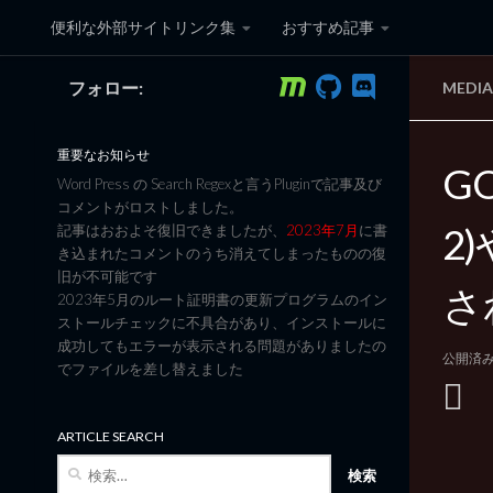
便利な外部サイトリンク集
おすすめ記事
コンテンツへスキップ
フォロー:
MEDI
黒翼猫のコンピュータ日記 3
重要なお知らせ
GO
Word Press の Search Regexと言うPluginで記事及び
コメントがロストしました。
2
記事はおおよそ復旧できましたが、
2023年7月
に書
き込まれたコメントのうち消えてしまったものの復
旧が不可能です
さ
2023年5月のルート証明書の更新プログラムのイン
ストールチェックに不具合があり、インストールに
成功してもエラーが表示される問題がありましたの
公開済
でファイルを差し替えました
ARTICLE SEARCH
検
索: