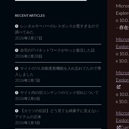
Micros
Explor
RECENT ARTICLES
o 10.0
レンタルサーバーのレスポンスが悪すぎるので
– 存
調べてみた
2026年3月17日
Micros
Explor
自宅のIPv4ネットワークがやっと復活した話
o 10.0
2026年2月28日
x 10.0
サイトのSSL自動更新機能を入れ忘れてたので導
Micros
入しました
Explor
2026年2月7日
サイト内の旧コンテンツのリンク切れについて
o 10.0
2026年2月6日
x 10.0
【カリツの伝説】どう見ても綿菓子に見えない
Micros
アイテムの正体
Explor
2026年1月4日
Cumu