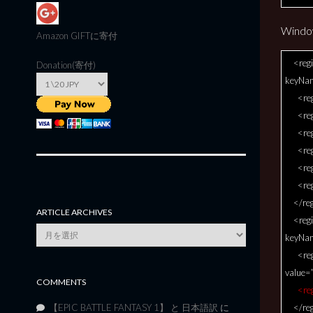
Windo
Amazon GIFT
に寄付
<regi
Donation(寄付)
keyNa
<regis
<regis
<regis
<regis
<regis
<regis
</reg
ARTICLE ARCHIVES
<regi
Article
keyNa
Archives
<regis
value=
COMMENTS
<regis
</reg
【EPIC BATTLE FANTASY 1】 と 日本語訳
に