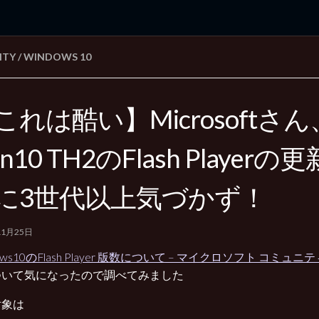
ITY
/
WINDOWS 10
rd Edition
Windows 2000 tunes up blog
これは酷い】Microsoftさん
n10 TH2のFlash Player
に3世代以上気づかず！
11月25日
ows10のFlash Player 版数について – マイクロソフト コミュニ
ついて気になったので調べてみました
対象は