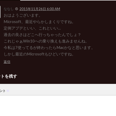
ななし
2015年11月26日 6:00 AM
おはようございます。
Microsoft、最近やらかしまくりですね。
定例アプデといい、これといい…
過去の良さはどこへ行っちゃったんでしょ？
これじゃぁWin10への乗り換えも進みませんね。
今私は7使ってるが終わったらMacかなと思います。
しかし最近のMicrosoftもひどいですね。
返信
ントを残す
ント
※