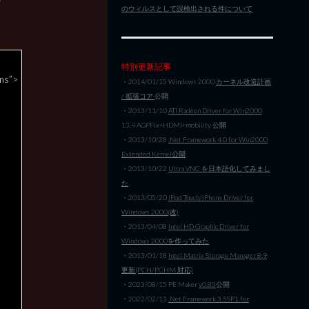
のウィルスとして誤検出される件について
特別更新記事
ns”>
・2014/01/15 Windows 2000
カーネル改造計画
/ 拡張コア
公開
・2013/11/10
ATI Radeon Driver for Win2000
13.4 AGPFix+HDMI+mobility 公開
・2013/10/28
.Net Framework 4.0 for Win2000
Extended Kernel公開
・2013/10/22
Ultra VNC を日本語化してみまし
た
・2013/05/20
iPod Touch/iPhone Driver for
Windows 2000(改)
・2013/04/08
Intel HD Graphic Driver for
Windows 2000を作ってみた
・2013/01/18
Intel Matrix Storage Manager 8.9
更新(PCH/PCHM 対応)
・2023/08/15 PE Maker
v0.83
公開
・2022/02/13
.Net Framework 3.5SP1 for