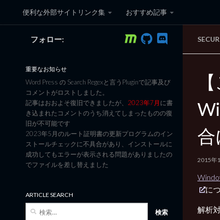
便利な外部サイトリンク集
おすすめ記事
コンテンツへスキップ
フォロー:
SECUR
黒翼猫のコンピュータ日記 3
重要なお知らせ
【
Word Press の Search Regexと言うPluginで記事及び
コメントがロストしました。
Wi
記事はおおよそ復旧できましたが、
2023年7月
に書
き込まれたコメントのうち消えてしまったものの復
旧が不可能です
合
2023年5月のルート証明書の更新プログラムのイン
ストールチェックに不具合があり、インストールに
成功してもエラーが表示される問題がありましたの
2015年
でファイルを差し替えました
Wind
に
ARTICLE SEARCH
検
解析
索: