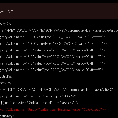
ws 10 TH1
stryKey
me=”HKEY_LOCAL_MACHINE\SOFTWARE\Macromedia\FlashPlayer\SafeVersio
tryValue name=”11.0″ valueType=”REG_DWORD” value=”0xffffffff” />
tryValue name=”10.0″ valueType=”REG_DWORD” value=”0xffffffff” />
tryValue name=”9.0″ valueType=”REG_DWORD” value=”0xffffffff” />
tryValue name=”8.0″ valueType=”REG_DWORD” value=”0xffffffff” />
tryValue name=”7.0″ valueType=”REG_DWORD” value=”0xffffffff” />
tryValue name=”6.0″ valueType=”REG_DWORD” value=”0xffffffff” />
istryKey>
stryKey
me=”HKEY_LOCAL_MACHINE\SOFTWARE\Macromedia\FlashPlayerActiveX”>
tryValue name=”PlayerPath” valueType=”REG_SZ”
”$(runtime.system32)\Macromed\Flash\Flash.ocx” />
tryValue name=”Version” valueType=”REG_SZ” value=”18.0.0.203″ />
istryKey>