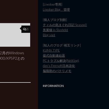
[Livedoor専用]
Livedoor Blog 管理
[個人ブログ別館]
ティルの気まぐれ日記 SeasonII
1
黒翼猫 in Slashdot
Blog spot
[知人のブログ/相互リンク]
KUMA TYPE
2月のWindows
煤式自動連結器
2000/XPSP2との
PCトラブル解決(NetKing)
dim's Freesoft日本語化
脳脂肪のパクリメモ
INFORMATION