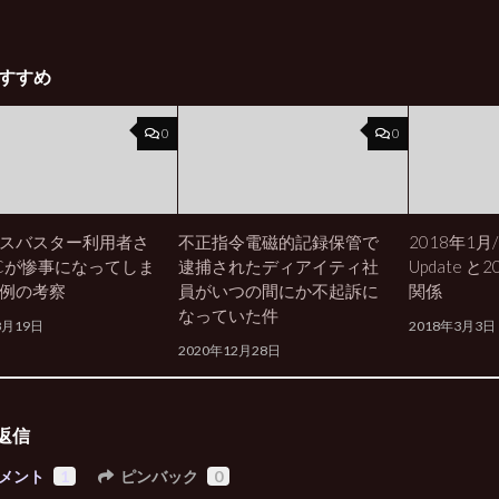
すすめ
0
0
スバスター利用者さ
不正指令電磁的記録保管で
2018年1月/
Cが惨事になってしま
逮捕されたディアイティ社
Update と
例の考察
員がいつの間にか不起訴に
関係
なっていた件
8月19日
2018年3月3日
2020年12月28日
返信
メント
1
ピンバック
0