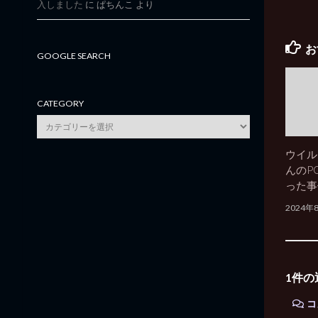
入しました
に
ぱちんこ
より
お
GOOGLE SEARCH
CATEGORY
category
ウイル
んのP
った事
2024年
1件の
コ