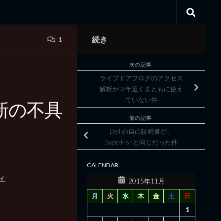
続き
1
次の記事
、
ライブドアブログのアクセス
解析が３年近くまともに使え
ていない件
の更新の不具
前の記事
Dell の自己証明書が、
SuperFishと同じだった件
CALENDAR
ティ
2015年11月
月
火
水
木
金
土
日
1