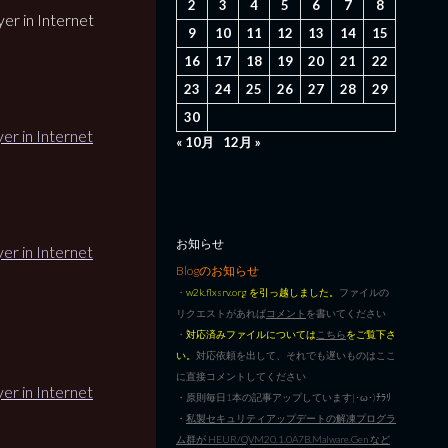
2
3
4
5
6
7
8
yer in Internet
9
10
11
12
13
14
15
16
17
18
19
20
21
22
23
24
25
26
27
28
29
30
yer in Internet
« 10月
12月 »
お知らせ
yer in Internet
Blogのお知らせ
・
w2k.flxsrv.org を引っ越しました。
ファイルの
リクエストがあれば
コメント
を書いてください
・
対応済みファイルについては
こちら
をご覧下さ
い。
対応依頼を出して、それでも遅いものはここ
に直接コメントしてください
yer in Internet
・原則毎日1本の記事アップしています|･ω･)ﾁﾗﾘ
・
私製セキュリティアップデートの解凍プログラ
5
ム群が HEUR/QVM20.1.0A7B.Malware.Gen など