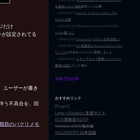
を追加しGame強化
更新 v1.4a公開
・2010/04/19
Internet Explorer 6 Bonus Pack
Build 6公開
ケージだけ
・2010/03/16 ATI Radeon Driver for Win2000
Legacy版 10.2
ストーラが設定されてる
・2009/11/02
Dependency Walker 日本語化v2
・2009/09/14
IE6高速化とWindows Script Host
5.7 / 5.8
の中身をMS09-045適用しました
・2009/09/13
メディアタイプ変更ソフト(EISA
構成を読む)
リンク修正
実験/予定記事
で、ユーザーが書き
おすすめリンク
れに伴う不具合を、回
[Project]
Legacy Windows 支援サイト
W2K実験室(KDW)
ィ – 脳脂肪のパクリメモ
Windows2000掲示板
Win2000SP5 日本語版