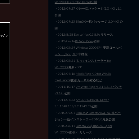
Win2000 Extended Kernel公開
・2012/09/27
XNA一括パッケージ(1.0-4.0) v1.1
公開
・2012/09/25
SlimDX一括パッケージ(2.0/4.0)
公
開
・2012/8/28
Ese Lolifox 0.3.8.9a リリース
ns”>
・2012/06/16
KDW v0.96m
公開
・2012/05/29
Windows 2000 SP4 更新ロールパ
ッケージv2(r18)
(非推奨)
・2012/05/21
iTunes インストーラー for
Win2000
更新 v0.31
・2012/04/16
MediaPlayer10 for Win2k
(Build4069)拡張カーネル対応など
・2011/10/17
VMWare Playere 3.14/3.15パッチ
v3.14b
公開
・2011/04/23
AMD AHCI/RAID Driver
3.1.1548.155/3.2.1540.53
公開
・2010/09/01
SlimDXとDirectShowLibの複バー
ジョン一括インストーラー
2010/6月版公開
・2010/06/11
DirectX 9.0(June/2010) for
Win2000+拡張Kitリリース
・2010/05/25
Win2000にXACT/XAudio/XInput