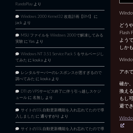
RandoPlay
より
Windo
Windows 2000 Kernel32 改造計画【BM】
に
jack
より
どうやら
Fla
MSU ファイルを Windows 2000で解凍してみる
よう
実験
に
Yas
より
しか
Windows NT 3.51 Service Pack 5 をサルベージし
Wind
てみた
に
kouka
より
アホで
レンタルサーバーのレスポンスが悪すぎるので
調べてみた
に
kouka
より
確か、
換え
DTI の VPSサービス終了に伴う引っ越しスケジ
ュール
に
名無し
より
もし可
避で
サイトのSSL自動更新機能を入れ忘れてたので導
入しました
に
通りすがり
より
Wind
サイトのSSL自動更新機能を入れ忘れてたので導