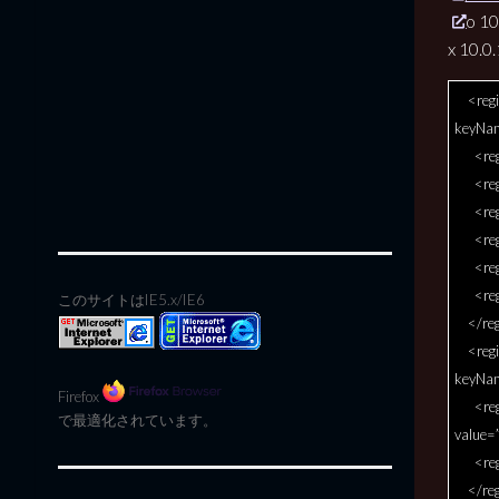
o 10
x 10.0
<regi
keyNa
<regis
<regis
<regis
<regis
<regis
<regis
このサイトはIE5.x/IE6
</reg
<regi
keyNa
Firefox
<regis
で最適化されています。
value=
<regis
</reg