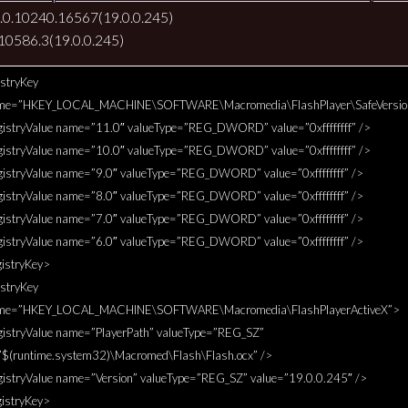
.0.10240.16567(19.0.0.245)
.10586.3(19.0.0.245)
stryKey
me=”HKEY_LOCAL_MACHINE\SOFTWARE\Macromedia\FlashPlayer\SafeVersio
tryValue name=”11.0″ valueType=”REG_DWORD” value=”0xffffffff” />
tryValue name=”10.0″ valueType=”REG_DWORD” value=”0xffffffff” />
tryValue name=”9.0″ valueType=”REG_DWORD” value=”0xffffffff” />
tryValue name=”8.0″ valueType=”REG_DWORD” value=”0xffffffff” />
tryValue name=”7.0″ valueType=”REG_DWORD” value=”0xffffffff” />
tryValue name=”6.0″ valueType=”REG_DWORD” value=”0xffffffff” />
istryKey>
stryKey
me=”HKEY_LOCAL_MACHINE\SOFTWARE\Macromedia\FlashPlayerActiveX”>
tryValue name=”PlayerPath” valueType=”REG_SZ”
”$(runtime.system32)\Macromed\Flash\Flash.ocx” />
tryValue name=”Version” valueType=”REG_SZ” value=”19.0.0.245″ />
istryKey>