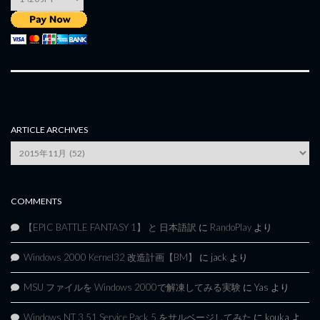
ARTICLE ARCHIVES
Article
Archives
COMMENTS
【EPIC BATTLE FANTASY 1】 と 日本語訳
に
RandoPlay
より
Windows 2000 Kernel32 改造計画【BM】
に
jack
より
MSU ファイルを Windows 2000で解凍してみる実験
に
Yas
より
Windows NT 3.51 Service Pack 5 をサルベージしてみた
に
kouka
よ