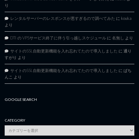
り
レンタルサーバーのレスポンスが悪すぎるので調べてみた
に
kouka
より
DTI の VPSサービス終了に伴う引っ越しスケジュール
に
名無し
より
サイトのSSL自動更新機能を入れ忘れてたので導入しました
に
通り
すがり
より
サイトのSSL自動更新機能を入れ忘れてたので導入しました
に
ぱち
んこ
より
GOOGLE SEARCH
CATEGORY
category