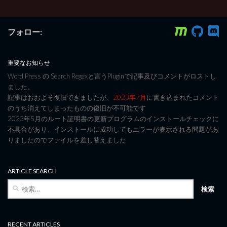
フォロー:
重要なお知らせ
Word Press の Search Regexと言うPluginで記事及びコメントがロストし
ました。
記事はおおよそ復旧できましたが、
2023年7月
に書き込まれたコメント
のうち消えてしまったものの復旧が不可能です
2023年5月のルート証明書の更新プログラムのインストールチェックに
不具合があり、インストールに成功してもエラーが表示される問題があ
りましたのでファイルを差し替えました
ARTICLE SEARCH
検
索:
RECENT ARTICLES