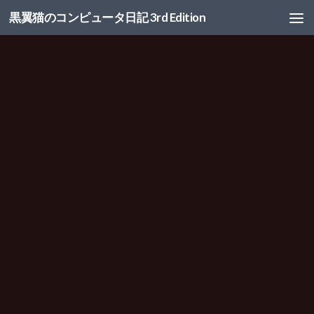
黒翼猫のコンピュータ日記 3rd Edition
コンテンツへスキップ