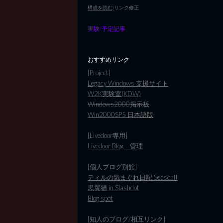
構成を読む)
リンク修正
実験/予定記事
おすすめリンク
[Project]
Legacy Windows 支援サイト
W2K実験室(KDW)
Windows2000掲示板
Win2000SP5 日本語版
[Livedoor専用]
Livedoor Blog 管理
[個人ブログ別館]
ティルの気まぐれ日記 SeasonII
黒翼猫 in Slashdot
Blog spot
[知人のブログ/相互リンク]