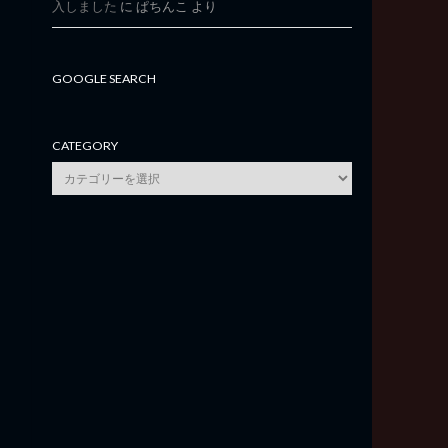
入しました
に
ぱちんこ
より
GOOGLE SEARCH
CATEGORY
category