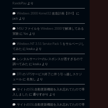
RandoPlay
より
Windows 2000 Kernel32 改造計画【BM】
に
jack
より
MSU ファイルを Windows 2000で解凍してみる
実験
に
Yas
より
Windows NT 3.51 Service Pack 5 をサルベージし
てみた
に
kouka
より
レンタルサーバーのレスポンスが悪すぎるので
調べてみた
に
kouka
より
DTI の VPSサービス終了に伴う引っ越しスケジ
ュール
に
名無し
より
サイトのSSL自動更新機能を入れ忘れてたので導
入しました
に
通りすがり
より
サイトのSSL自動更新機能を入れ忘れてたので導