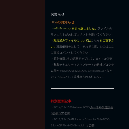
お知らせ
Blogのお知らせ
・
w2k.flxsrv.org を引っ越しました。
ファイルの
リクエストがあれば
コメント
を書いてください
・
対応済みファイルについては
こちら
をご覧下さ
い。
対応依頼を出して、それでも遅いものはここ
に直接コメントしてください
・原則毎日1本の記事アップしています|･ω･)ﾁﾗﾘ
・
私製セキュリティアップデートの解凍プログラ
ム群が HEUR/QVM20.1.0A7B.Malware.Gen など
のウィルスとして誤検出される件について
特別更新記事
・2014/01/15 Windows 2000
カーネル改造計画
/ 拡張コア
公開
・2013/11/10
ATI Radeon Driver for Win2000
13.4 AGPFix+HDMI+mobility 公開