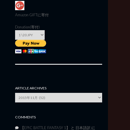
Amazon GIFT
に寄付
Donation(寄付)
ARTICLE ARCHIVES
Article
Archives
COMMENTS
【EPIC BATTLE FANTASY 1】 と 日本語訳
に