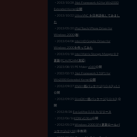
・2013/10/28
.Net Framework 4.0 for Win2000
Extended Kernel公開
・2013/10/22
Ultra VNC を日本語化してみまし
た
・2013/05/20
iPod Touch/iPhone Driver for
Windows 2000(改)
・2013/04/08
Intel HD Graphic Driver for
Windows 2000を作ってみた
・2013/01/18
Intel Matrix Storage Manager 8.9
更新(PCH/PCHM 対応)
・2023/08/15 PE Maker
v0.83
公開
・2022/02/13
.Net Framework 3.5SP1 for
Win2000 Extended Kernel公開
・2012/09/27
XNA一括パッケージ(1.0-4.0) v1.1
公開
・2012/09/25
SlimDX一括パッケージ(2.0/4.0)
公
開
・2012/8/28
Ese Lolifox 0.3.8.9a リリース
・2012/06/16
KDW v0.96m
公開
・2012/05/29
Windows 2000 SP4 更新ロールパ
ッケージv2(r18)
(非推奨)