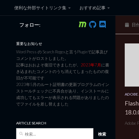
便利な外部サイトリンク集
おすすめ記事
コンテンツへスキップ
フォロー:
日
黒翼猫のコンピュータ日記 3
重要なお知らせ
Word Press の Search Regexと言うPluginで記事及び
コメントがロストしました。
記事はおおよそ復旧できましたが、
2023年7月
に書
き込まれたコメントのうち消えてしまったものの復
旧が不可能です
2023年5月のルート証明書の更新プログラムのイン
ストールチェックに不具合があり、インストールに
ADOBE
成功してもエラーが表示される問題がありましたの
Flash
でファイルを差し替えました
18.0
Adobe 
ARTICLE SEARCH
検
索: