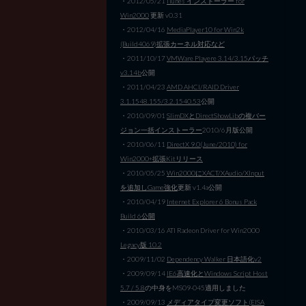
・2012/05/21
iTunes インストーラー for
Win2000
更新 v0.31
・2012/04/16
MediaPlayer10 for Win2k
(Build4069)拡張カーネル対応など
・2011/10/17
VMWare Playere 3.14/3.15パッチ
v3.14b
公開
・2011/04/23
AMD AHCI/RAID Driver
3.1.1548.155/3.2.1540.53
公開
・2010/09/01
SlimDXとDirectShowLibの複バー
ジョン一括インストーラー
2010/6月版公開
・2010/06/11
DirectX 9.0(June/2010) for
Win2000+拡張Kitリリース
・2010/05/25
Win2000にXACT/XAudio/XInput
を追加しGame強化
更新 v1.4a公開
・2010/04/19
Internet Explorer 6 Bonus Pack
Build 6公開
・2010/03/16 ATI Radeon Driver for Win2000
Legacy版 10.2
・2009/11/02
Dependency Walker 日本語化v2
・2009/09/14
IE6高速化とWindows Script Host
5.7 / 5.8
の中身をMS09-045適用しました
・2009/09/13
メディアタイプ変更ソフト(EISA