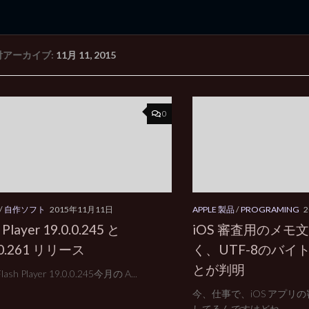
付アーカイブ:
11月 11, 2015
rd Edition
Windows 2000 tunes up blog
0
/
自作ソフト
2015年11月11日
APPLE 製品
/
PROGRAMING
 Player 19.0.0.245 と
iOS 審査用のメモ
.0.261 リリース
く、UTF-8のバイ
とが判明
Flash Player 19.0.0.245今月の A...
今、仕事で、iOS アプリ
してるんですけどね…。...