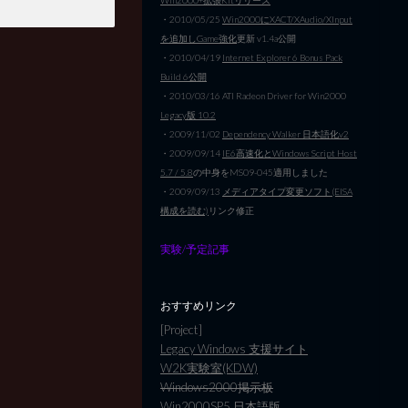
・2010/05/25
Win2000にXACT/XAudio/XInput
を追加しGame強化
更新 v1.4a公開
・2010/04/19
Internet Explorer 6 Bonus Pack
Build 6公開
・2010/03/16 ATI Radeon Driver for Win2000
Legacy版 10.2
・2009/11/02
Dependency Walker 日本語化v2
・2009/09/14
IE6高速化とWindows Script Host
5.7 / 5.8
の中身をMS09-045適用しました
・2009/09/13
メディアタイプ変更ソフト(EISA
構成を読む)
リンク修正
実験/予定記事
おすすめリンク
[Project]
Legacy Windows 支援サイト
W2K実験室(KDW)
Windows2000掲示板
Win2000SP5 日本語版