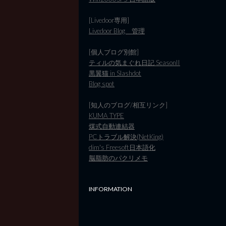
[Livedoor専用]
Livedoor Blog 管理
[個人ブログ別館]
ティルの気まぐれ日記 SeasonII
黒翼猫 in Slashdot
Blog spot
[知人のブログ/相互リンク]
KUMA TYPE
煤式自動連結器
PCトラブル解決(NetKing)
dim's Freesoft日本語化
脳脂肪のパクリメモ
INFORMATION