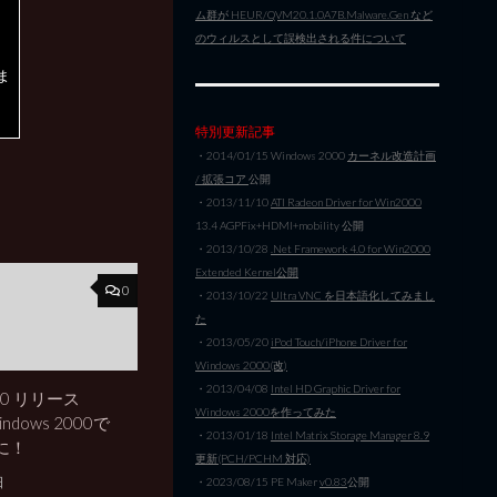
ム群が HEUR/QVM20.1.0A7B.Malware.Gen など
のウィルスとして誤検出される件について
ま
特別更新記事
・2014/01/15 Windows 2000
カーネル改造計画
/ 拡張コア
公開
・2013/11/10
ATI Radeon Driver for Win2000
13.4 AGPFix+HDMI+mobility 公開
・2013/10/28
.Net Framework 4.0 for Win2000
Extended Kernel公開
0
・2013/10/22
Ultra VNC を日本語化してみまし
た
・2013/05/20
iPod Touch/iPhone Driver for
Windows 2000(改)
・2013/04/08
Intel HD Graphic Driver for
 3.0 リリース
Windows 2000を作ってみた
indows 2000で
・2013/01/18
Intel Matrix Storage Manager 8.9
に！
更新(PCH/PCHM 対応)
日
・2023/08/15 PE Maker
v0.83
公開