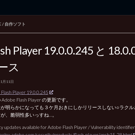
E
/
自作ソフト
rd Edition
Windows 2000 tunes up blog
ash Player 19.0.0.245 と 18.0
ース
11月11日
Flash Player 19.0.0.245
Adobe Flash Player の更新です。
性が明らかになっても３ケ月おきにしかリリースしない○ラクル
すが、脆弱性多いっすね…。
ty updates available for Adobe Flash Player / Vulnerability identif
/helpx.adobe.com/security/products/flash-player/apsb15-28.html