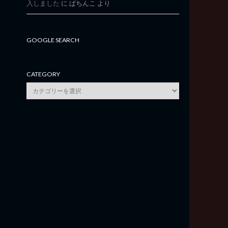
入しました
に
ぱちんこ
より
GOOGLE SEARCH
CATEGORY
category