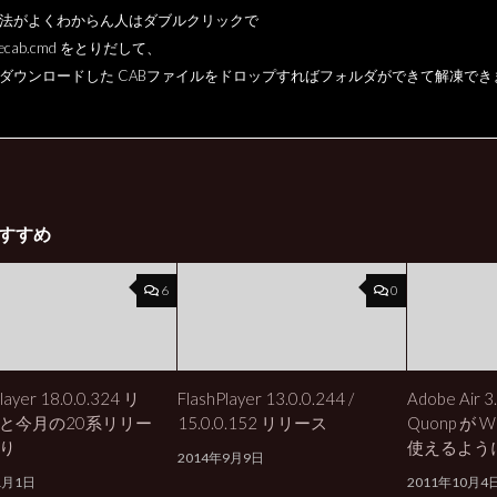
法がよくわからん人はダブルクリックで
actecab.cmd をとりだして、
ダウンロードした CABファイルをドロップすればフォルダができて解凍でき
すすめ
6
0
Player 18.0.0.324 リ
FlashPlayer 13.0.0.244 /
Adobe Air
と今月の20系リリー
15.0.0.152 リリース
Quonp が W
り
使えるよう
2014年9月9日
1月1日
2011年10月4