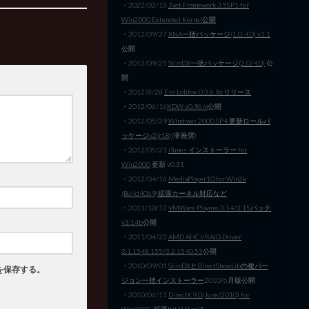
・2022/02/13
.Net Framework 3.5SP1 for
Win2000 Extended Kernel公開
・2012/09/27
XNA一括パッケージ(1.0-4.0) v1.1
公開
・2012/09/25
SlimDX一括パッケージ(2.0/4.0)
公
開
・2012/8/28
Ese Lolifox 0.3.8.9a リリース
・2012/06/16
KDW v0.96m
公開
・2012/05/29
Windows 2000 SP4 更新ロールパ
ッケージv2(r18)
(非推奨)
・2012/05/21
iTunes インストーラー for
Win2000
更新 v0.31
・2012/04/16
MediaPlayer10 for Win2k
(Build4069)拡張カーネル対応など
・2011/10/17
VMWare Playere 3.14/3.15パッチ
v3.14b
公開
・2011/04/23
AMD AHCI/RAID Driver
3.1.1548.155/3.2.1540.53
公開
・2010/09/01
SlimDXとDirectShowLibの複バー
を保存する。
ジョン一括インストーラー
2010/6月版公開
・2010/06/11
DirectX 9.0(June/2010) for
Win2000+拡張Kitリリース