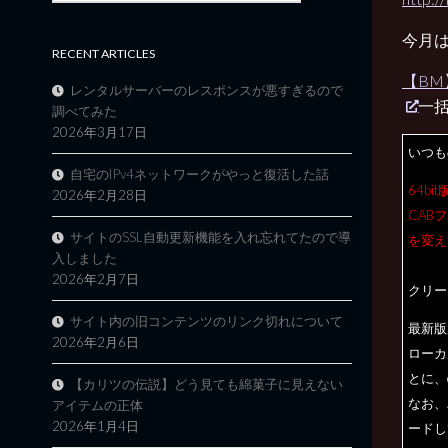
今月
RECENT ARTICLES
【BM
レンタルサーバーのレスポンスが悪すぎるので
一
調べてみた
2026年3月17日
いつも
自宅のIPv4ネットワークがやっと復活した話
64b
2026年2月28日
CAB
サイトのSSL自動更新機能を入れ忘れてたので導
を変え
入しました
2026年2月7日
クリー
サイト内の旧コンテンツのリンク切れについて
最新版魔
2026年2月6日
ローカ
とに、
【カリツの伝説】どう見ても綿菓子に見えない
なお、
アイテムの正体
2026年1月4日
ードし