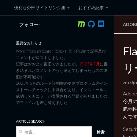
便利な外部サイトリンク集
おすすめ記事
コンテンツへスキップ
フォロー:
ADOB
黒翼猫のコンピュータ日記 3
重要なお知らせ
Fl
Word Press の Search Regexと言うPluginで記事及び
コメントがロストしました。
リ
記事はおおよそ復旧できましたが、
2023年7月
に書
き込まれたコメントのうち消えてしまったものの復
旧が不可能です
2015年
2023年5月のルート証明書の更新プログラムのイン
ストールチェックに不具合があり、インストールに
Adobe 
成功してもエラーが表示される問題がありましたの
今月の 
でファイルを差し替えました
脆弱
んで
ARTICLE SEARCH
Securi
検
索:
http:/