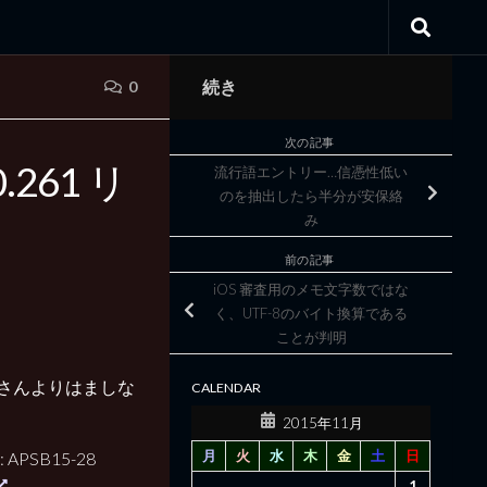
続き
0
次の記事
.0.261 リ
流行語エントリー…信憑性低い
のを抽出したら半分が安保絡
み
前の記事
iOS 審査用のメモ文字数ではな
く、UTF-8のバイト換算である
ことが判明
さんよりはましな
CALENDAR
2015年11月
月
火
水
木
金
土
日
ier: APSB15-28
1