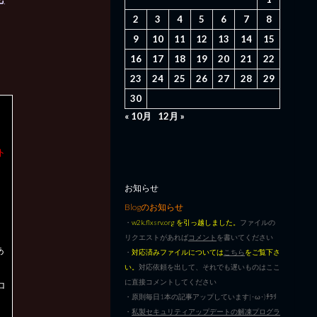
2
3
4
5
6
7
8
9
10
11
12
13
14
15
16
17
18
19
20
21
22
23
24
25
26
27
28
29
30
« 10月
12月 »
ト
お知らせ
Blogのお知らせ
・
w2k.flxsrv.org を引っ越しました。
ファイルの
リクエストがあれば
コメント
を書いてください
あ
・
対応済みファイルについては
こちら
をご覧下さ
い。
対応依頼を出して、それでも遅いものはここ
に直接コメントしてください
ロ
・原則毎日1本の記事アップしています|･ω･)ﾁﾗﾘ
・
私製セキュリティアップデートの解凍プログラ