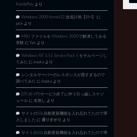
RandoPlay
より
Windows 2000 Kernel32 改造計画【BM】
に
jack
より
MSU ファイルを Windows 2000で解凍してみる
実験
に
Yas
より
Windows NT 3.51 Service Pack 5 をサルベージし
てみた
に
kouka
より
レンタルサーバーのレスポンスが悪すぎるので
調べてみた
に
kouka
より
DTI の VPSサービス終了に伴う引っ越しスケジ
ュール
に
名無し
より
サイトのSSL自動更新機能を入れ忘れてたので導
入しました
に
通りすがり
より
サイトのSSL自動更新機能を入れ忘れてたので導