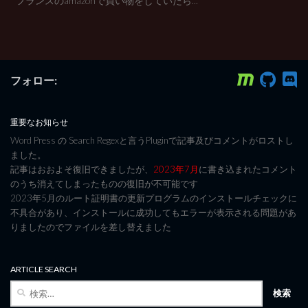
“フランスのamazonで買い物をしていたら...
フォロー:
重要なお知らせ
Word Press の Search Regexと言うPluginで記事及びコメントがロストし
ました。
記事はおおよそ復旧できましたが、
2023年7月
に書き込まれたコメント
のうち消えてしまったものの復旧が不可能です
2023年5月のルート証明書の更新プログラムのインストールチェックに
不具合があり、インストールに成功してもエラーが表示される問題があ
りましたのでファイルを差し替えました
ARTICLE SEARCH
検
索: