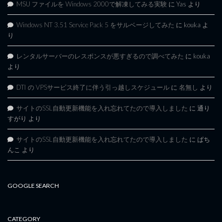
MSU ファイルを Windows 2000で解凍してみる実験
に
Yas
より
Windows NT 3.51 Service Pack 5 をサルベージしてみた
に
kouka
よ
り
レンタルサーバーのレスポンスが悪すぎるので調べてみた
に
kouka
より
DTI の VPSサービス終了に伴う引っ越しスケジュール
に
名無し
より
サイトのSSL自動更新機能を入れ忘れてたので導入しました
に
通り
すがり
より
サイトのSSL自動更新機能を入れ忘れてたので導入しました
に
ぱち
んこ
より
GOOGLE SEARCH
CATEGORY