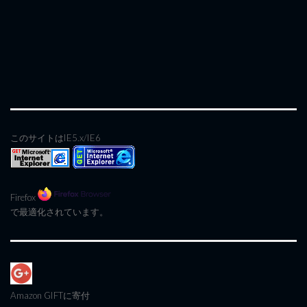
このサイトはIE5.x/IE6
Firefox
で最適化されています。
Amazon GIFT
に寄付