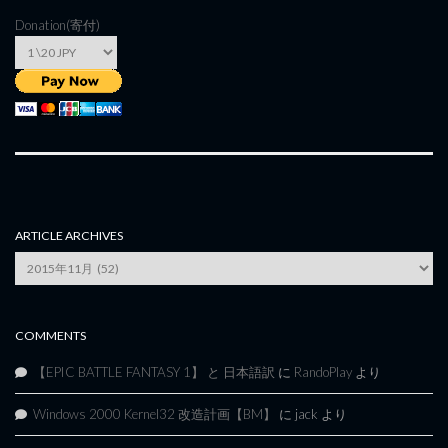
Donation(寄付)
ARTICLE ARCHIVES
Article
Archives
COMMENTS
【EPIC BATTLE FANTASY 1】 と 日本語訳
に
RandoPlay
より
Windows 2000 Kernel32 改造計画【BM】
に
jack
より