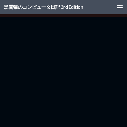
黒翼猫のコンピュータ日記 3rd Edition
コンテンツへスキップ