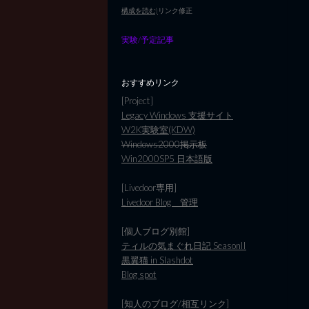
構成を読む)
リンク修正
実験/予定記事
おすすめリンク
[Project]
Legacy Windows 支援サイト
W2K実験室(KDW)
Windows2000掲示板
Win2000SP5 日本語版
[Livedoor専用]
Livedoor Blog 管理
[個人ブログ別館]
ティルの気まぐれ日記 SeasonII
黒翼猫 in Slashdot
Blog spot
[知人のブログ/相互リンク]