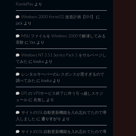
RandoPlay
より
Windows 2000 Kernel32 改造計画【BM】
に
jack
より
MSU ファイルを Windows 2000で解凍してみる
実験
に
Yas
より
Windows NT 3.51 Service Pack 5 をサルベージし
てみた
に
kouka
より
レンタルサーバーのレスポンスが悪すぎるので
調べてみた
に
kouka
より
DTI の VPSサービス終了に伴う引っ越しスケジ
ュール
に
名無し
より
サイトのSSL自動更新機能を入れ忘れてたので導
入しました
に
通りすがり
より
サイトのSSL自動更新機能を入れ忘れてたので導