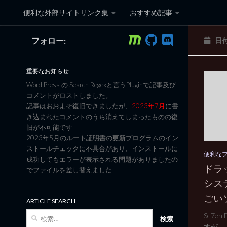
便利な外部サイトリンク集
おすすめ記事
コンテンツへスキップ
フォロー:
日
黒翼猫のコンピュータ日記 3
重要なお知らせ
Word Press の Search Regexと言うPluginで記事及び
コメントがロストしました。
記事はおおよそ復旧できましたが、
2023年7月
に書
き込まれたコメントのうち消えてしまったものの復
旧が不可能です
2023年5月のルート証明書の更新プログラムのイン
ストールチェックに不具合があり、インストールに
便利な
成功してもエラーが表示される問題がありましたの
ドラ
でファイルを差し替えました
シス
ごい
ARTICLE SEARCH
検
Se7en
索:
すが ...