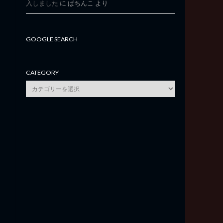
入しました
に
ぱちんこ
より
GOOGLE SEARCH
CATEGORY
category