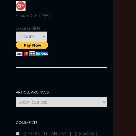
Amazon GIFT
に寄付
Donation(寄付)
ARTICLE ARCHIVES
Article
Archives
COMMENTS
【EPIC BATTLE FANTASY 1】 と 日本語訳
に