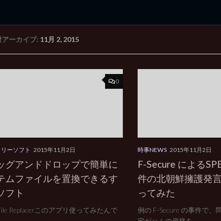
付アーカイブ:
11月 2, 2015
rd Edition
Windows 2000 tunes up blog
0
フリーソフト
2015年11月2日
時事NEWS
2015年11月2日
ッグアンドドロップで簡単に
F-Secure による
テムファイルを置換できるす
件の北朝鮮擁護発
ソフト
ってみた
 File Replacerこのアプリ使ってみたんで
例の F-Secure の事件
宅がハムの資格を...