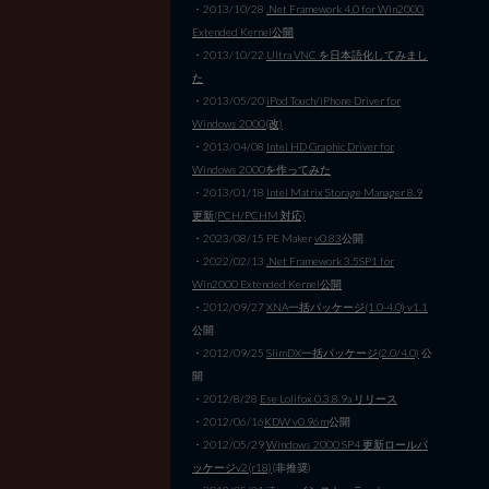
・2013/10/28
.Net Framework 4.0 for Win2000
Extended Kernel公開
・2013/10/22
Ultra VNC を日本語化してみまし
た
・2013/05/20
iPod Touch/iPhone Driver for
Windows 2000(改)
・2013/04/08
Intel HD Graphic Driver for
Windows 2000を作ってみた
・2013/01/18
Intel Matrix Storage Manager 8.9
更新(PCH/PCHM 対応)
・2023/08/15 PE Maker
v0.83
公開
・2022/02/13
.Net Framework 3.5SP1 for
Win2000 Extended Kernel公開
・2012/09/27
XNA一括パッケージ(1.0-4.0) v1.1
公開
・2012/09/25
SlimDX一括パッケージ(2.0/4.0)
公
開
・2012/8/28
Ese Lolifox 0.3.8.9a リリース
・2012/06/16
KDW v0.96m
公開
・2012/05/29
Windows 2000 SP4 更新ロールパ
ッケージv2(r18)
(非推奨)