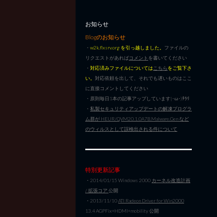
お知らせ
Blogのお知らせ
・
w2k.flxsrv.org を引っ越しました。
ファイルの
リクエストがあれば
コメント
を書いてください
・
対応済みファイルについては
こちら
をご覧下さ
い。
対応依頼を出して、それでも遅いものはここ
に直接コメントしてください
・原則毎日1本の記事アップしています|･ω･)ﾁﾗﾘ
・
私製セキュリティアップデートの解凍プログラ
ム群が HEUR/QVM20.1.0A7B.Malware.Gen など
のウィルスとして誤検出される件について
特別更新記事
・2014/01/15 Windows 2000
カーネル改造計画
/ 拡張コア
公開
・2013/11/10
ATI Radeon Driver for Win2000
13.4 AGPFix+HDMI+mobility 公開