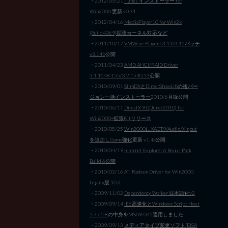
・2012/05/21
iTunes インストーラー for
Win2000
更新 v0.31
・2012/04/16
MediaPlayer10 for Win2k
(Build4069)拡張カーネル対応など
・2011/10/17
VMWare Playere 3.14/3.15パッチ
v3.14b
公開
・2011/04/23
AMD AHCI/RAID Driver
3.1.1548.155/3.2.1540.53
公開
・2010/09/01
SlimDXとDirectShowLibの複バー
ジョン一括インストーラー
2010/6月版公開
・2010/06/11
DirectX 9.0(June/2010) for
Win2000+拡張Kitリリース
・2010/05/25
Win2000にXACT/XAudio/XInput
を追加しGame強化
更新 v1.4a公開
・2010/04/19
Internet Explorer 6 Bonus Pack
Build 6公開
・2010/03/16 ATI Radeon Driver for Win2000
Legacy版 10.2
・2009/11/02
Dependency Walker 日本語化v2
・2009/09/14
IE6高速化とWindows Script Host
5.7 / 5.8
の中身をMS09-045適用しました
・2009/09/13
メディアタイプ変更ソフト(EISA