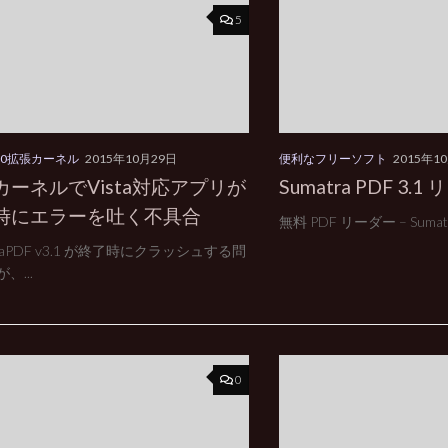
5
000拡張カーネル
2015年10月29日
便利なフリーソフト
2015年1
カーネルでVista対応アプリが
Sumatra PDF 3.1
時にエラーを吐く不具合
無料 PDF リーダー – Sumatra
traPDF v3.1 が終了時にクラッシュする問
、...
0