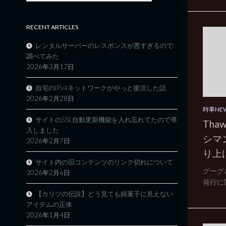
RECENT ARTICLES
レンタルサーバーのレスポンスが悪すぎるので
調べてみた
2026年3月17日
自宅のIPv4ネットワークがやっと復活した話
2026年2月28日
時事NE
サイトのSSL自動更新機能を入れ忘れてたので導
Th
入しました
シマ
2026年2月7日
り上
サイト内の旧コンテンツのリンク切れについて
グーグ
2026年2月6日
発行に
【カリツの伝説】どう見ても綿菓子に見えない
アイテムの正体
2026年1月4日