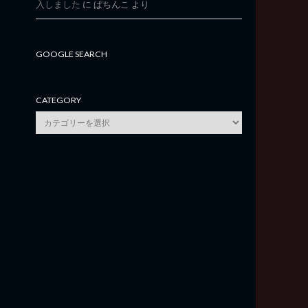
入しました
に
ぱちんこ
より
GOOGLE SEARCH
CATEGORY
category