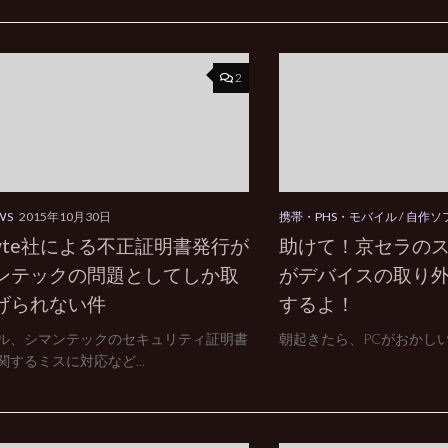
2
WS
2015年10月30日
携帯・PHS・モバイル
/
自作ソ
awte社による不正証明書発行が
助けて！京セラの
ンテックの問題としてしか取
がデバイスの取り
げられない件
するよ！
ル、シマンテックのセキュリティ証明書
朝起きたら、PCがおかし
関するミスに対応など...