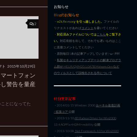
お知らせ
Blogのお知らせ
・
w2k.flxsrv.org を引っ越しました。
ファイルの
2
リクエストがあれば
コメント
を書いてください
・
対応済みファイルについては
こちら
をご覧下さ
い。
対応依頼を出して、それでも遅いものはここ
に直接コメントしてください
・原則毎日1本の記事アップしています|･ω･)ﾁﾗﾘ
・
私製セキュリティアップデートの解凍プログラ
フト
2015年10月29日
ム群が HEUR/QVM20.1.0A7B.Malware.Gen など
のウィルスとして誤検出される件について
スマートフォン
外し警告を量産
特別更新記事
いことになってた
・2014/01/15 Windows 2000
カーネル改造計画
/ 拡張コア
公開
・2013/11/10
ATI Radeon Driver for Win2000
13.4 AGPFix+HDMI+mobility 公開
・2013/10/28
.Net Framework 4.0 for Win2000