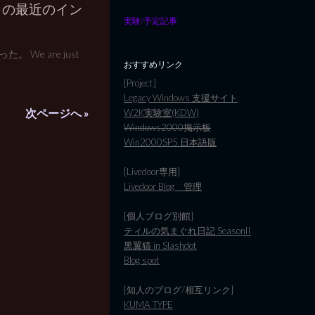
a の最近のイン
実験/予定記事
。 We are just
おすすめリンク
[Project]
Legacy Windows 支援サイト
次ページへ »
W2K実験室(KDW)
Windows2000掲示板
Win2000SP5 日本語版
[Livedoor専用]
Livedoor Blog 管理
[個人ブログ別館]
ティルの気まぐれ日記 SeasonII
黒翼猫 in Slashdot
Blog spot
[知人のブログ/相互リンク]
KUMA TYPE