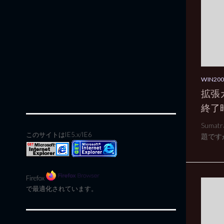
WIN2
拡張
終了
Suma
このサイトはIE5.x/IE6
題ですが
Firefox
で最適化されています。