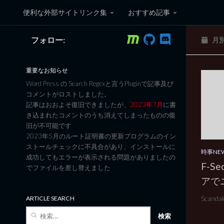
便利な外部サイトリンク集
おすすめ記事
コンテンツへスキップ
フォロー:
月
黒翼猫のコンピュータ日記 3
重要なお知らせ
Word Press の Search Regexと言うPluginで記事及び
コメントがロストしました。
記事はおおよそ復旧できましたが、
2023年7月
に書
き込まれたコメントのうち消えてしまったものの復
旧が不可能です
2023年5月のルート証明書の更新プログラムのイン
ストールチェックに不具合があり、インストールに
時事NE
成功してもエラーが表示される問題がありましたの
F-S
でファイルを差し替えました
アで
Scandalo
ARTICLE SEARCH
検
索: