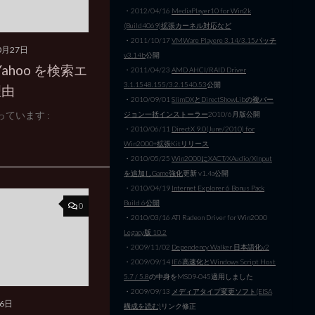
・2012/04/16
MediaPlayer10 for Win2k
(Build4069)拡張カーネル対応など
・2011/10/17
VMWare Playere 3.14/3.15パッチ
0月27日
v3.14b
公開
ahoo を検索エ
・2011/04/23
AMD AHCI/RAID Driver
3.1.1548.155/3.2.1540.53
公開
理由
・2010/09/01
SlimDXとDirectShowLibの複バー
っています :
ジョン一括インストーラー
2010/6月版公開
・2010/06/11
DirectX 9.0(June/2010) for
Win2000+拡張Kitリリース
・2010/05/25
Win2000にXACT/XAudio/XInput
を追加しGame強化
更新 v1.4a公開
・2010/04/19
Internet Explorer 6 Bonus Pack
Build 6公開
0
・2010/03/16 ATI Radeon Driver for Win2000
Legacy版 10.2
・2009/11/02
Dependency Walker 日本語化v2
・2009/09/14
IE6高速化とWindows Script Host
5.7 / 5.8
の中身をMS09-045適用しました
・2009/09/13
メディアタイプ変更ソフト(EISA
26日
構成を読む)
リンク修正