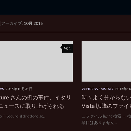
別アーカイブ:
10月 2015
rd Edition
Windows 2000 tunes up blog
1
WS
2015年10月31日
WINDOWS VISTA/7
2015年1
ecure さんの例の事件、イタリ
時々よく分からない W
ニュースに取り上げられる
Vista 以降のファ
 F-Secure: il direttore ac...
1. ファイル名.* で検索 
項目はありません...