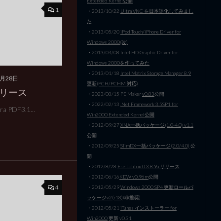
Extended Kernel公開
1
・2013/10/22
Ultra VNC を日本語化してみまし
た
・2013/05/20
iPod Touch/iPhone Driver for
Windows 2000(改)
・2013/04/08
Intel HD Graphic Driver for
Windows 2000を作ってみた
・2013/01/18
Intel Matrix Storage Manager 8.9
0月28日
更新(PCH/PCHM 対応)
 リリース
・2023/08/15 PE Maker
v0.83
公開
・2022/02/13
.Net Framework 3.5SP1 for
 PDF3.1...
Win2000 Extended Kernel公開
・2012/09/27
XNA一括パッケージ(1.0-4.0) v1.1
公開
・2012/09/25
SlimDX一括パッケージ(2.0/4.0)
公
開
・2012/8/28
Ese Lolifox 0.3.8.9a リリース
・2012/06/16
KDW v0.96m
公開
4
・2012/05/29
Windows 2000 SP4 更新ロールパ
ッケージv2(r18)
(非推奨)
・2012/05/21
iTunes インストーラー for
Win2000
更新 v0.31