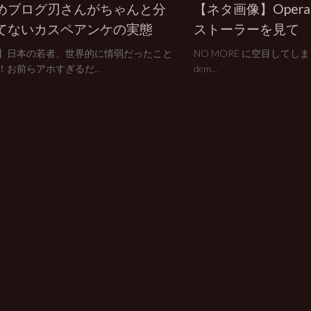
めブログ刃さんがちゃんと分
【ネタ画像】Oper
てないカスペアンケの実態
ストーラーを見て
】日本の若者、世界的に情弱だったこと
NO MORE に空目してしまった
！お前らアホすぎるだ...
dem...