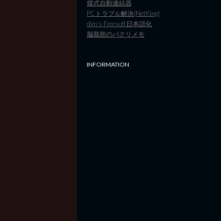
煤式自動連結器
PCトラブル解決(NetKing)
dim's Freesoft日本語化
脳脂肪のパクリメモ
INFORMATION