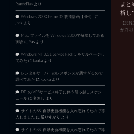
まと
RandoPlay
より
析し
Windows 2000 Kernel32 改造計画【BM】
に
【悲報
jack
より
が判明
MSU ファイルを Windows 2000で解凍してみる
実験
に
Yas
より
Windows NT 3.51 Service Pack 5 をサルベージし
てみた
に
kouka
より
レンタルサーバーのレスポンスが悪すぎるので
調べてみた
に
kouka
より
DTI の VPSサービス終了に伴う引っ越しスケジ
ュール
に
名無し
より
サイトのSSL自動更新機能を入れ忘れてたので導
入しました
に
通りすがり
より
サイトのSSL自動更新機能を入れ忘れてたので導