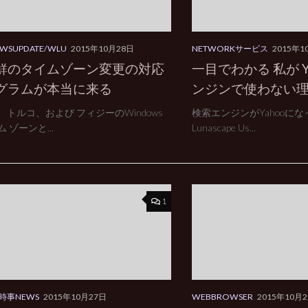
WSUPDATE/WLU
2015年10月28日
NETWORKサービス
2015年1
鮮のタイムゾーン変更の対応
一目でわかる 私が Y
グラムが本当に来る
ンジンで使わない
、トルコ、および フィジーのWindows
検索エンジンがYahooにな
 ゾーンと...
Lunascape Us...
1
時事NEWS
2015年10月27日
WEBBROWSER
2015年10月