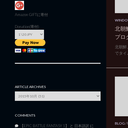
Amazon GIFT
に寄付
WINDO
Donation(寄付)
北朝
プロ
北朝鮮
でタイム
ARTICLE ARCHIVES
Article
Archives
COMMENTS
BLOG
/
【EPIC BATTLE FANTASY 1】 と 日本語訳
に