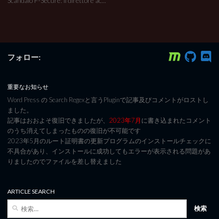
Scandalo F-Secure: il direttore ac...
フォロー:
重要なお知らせ
Word Press の Search Regexと言うPluginで記事及びコメントがロストし
ました。
記事はおおよそ復旧できましたが、
2023年7月
に書き込まれたコメント
のうち消えてしまったものの復旧が不可能です
2023年5月のルート証明書の更新プログラムのインストールチェックに
不具合があり、インストールに成功してもエラーが表示される問題があ
りましたのでファイルを差し替えました
ARTICLE SEARCH
検
索: