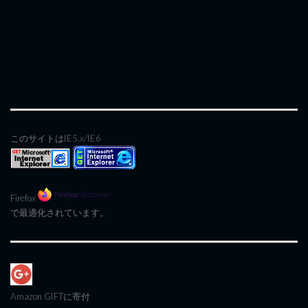
このサイトはIE5.x/IE6
Firefox
で最適化されています。
Amazon GIFT
に寄付