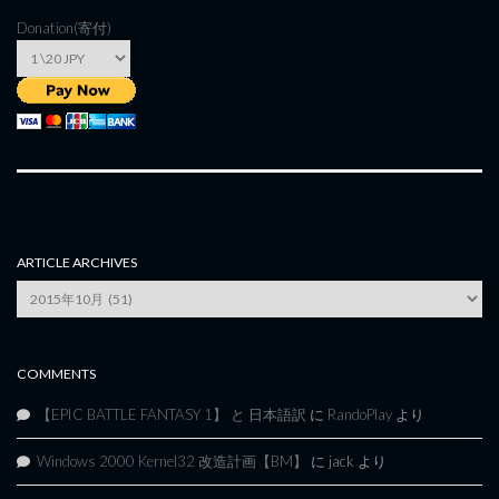
Donation(寄付)
ARTICLE ARCHIVES
Article
Archives
COMMENTS
【EPIC BATTLE FANTASY 1】 と 日本語訳
に
RandoPlay
より
Windows 2000 Kernel32 改造計画【BM】
に
jack
より