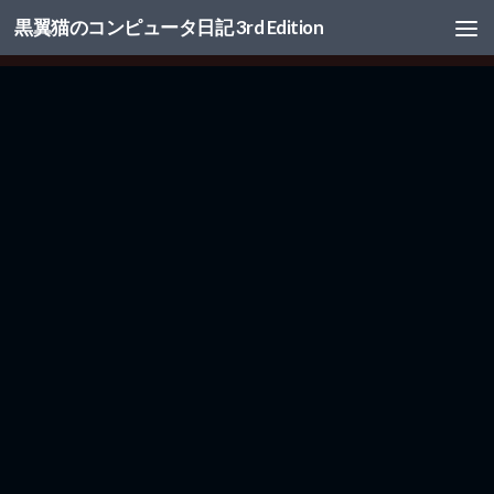
黒翼猫のコンピュータ日記 3rd Edition
コンテンツへスキップ