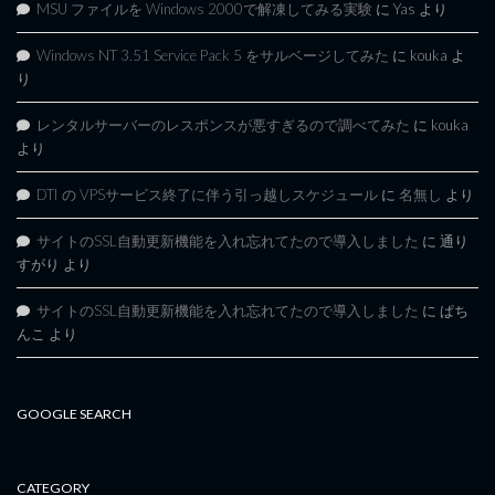
MSU ファイルを Windows 2000で解凍してみる実験
に
Yas
より
Windows NT 3.51 Service Pack 5 をサルベージしてみた
に
kouka
よ
り
レンタルサーバーのレスポンスが悪すぎるので調べてみた
に
kouka
より
DTI の VPSサービス終了に伴う引っ越しスケジュール
に
名無し
より
サイトのSSL自動更新機能を入れ忘れてたので導入しました
に
通り
すがり
より
サイトのSSL自動更新機能を入れ忘れてたので導入しました
に
ぱち
んこ
より
GOOGLE SEARCH
CATEGORY