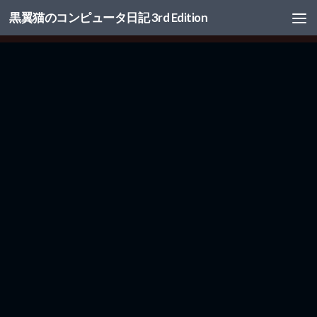
黒翼猫のコンピュータ日記 3rd Edition
コンテンツへスキップ