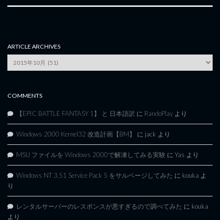
ARTICLE ARCHIVES
Article
Archives
COMMENTS
【EPIC BATTLE FANTASY 1】 と 日本語訳
に
RandoPlay
より
Windows 2000 Kernel32 改造計画【BM】
に
jack
より
MSU ファイルを Windows 2000で解凍してみる実験
に
Yas
より
Windows NT 3.51 Service Pack 5 をサルベージしてみた
に
kouka
よ
り
レンタルサーバーのレスポンスが悪すぎるので調べてみた
に
kouka
より