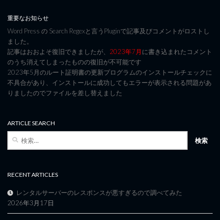
重要なお知らせ
Word Press の Search Regexと言うPluginで記事及びコメントがロストし
ました。
記事はおおよそ復旧できましたが、
2023年7月
に書き込まれたコメント
のうち消えてしまったものの復旧が不可能です
2023年5月のルート証明書の更新プログラムのインストールチェックに
不具合があり、インストールに成功してもエラーが表示される問題があ
りましたのでファイルを差し替えました
ARTICLE SEARCH
検
索:
RECENT ARTICLES
レンタルサーバーのレスポンスが悪すぎるので調べてみた
2026年3月17日