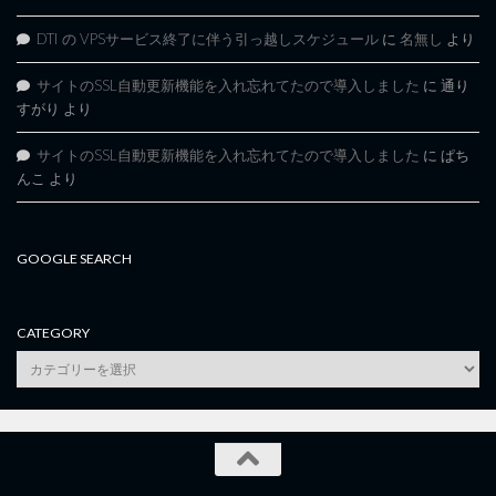
DTI の VPSサービス終了に伴う引っ越しスケジュール
に
名無し
より
サイトのSSL自動更新機能を入れ忘れてたので導入しました
に
通り
すがり
より
サイトのSSL自動更新機能を入れ忘れてたので導入しました
に
ぱち
んこ
より
GOOGLE SEARCH
CATEGORY
category