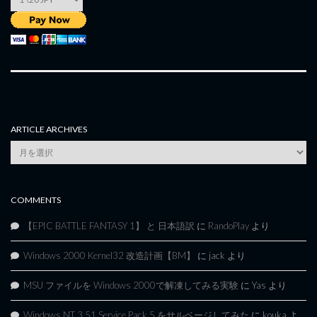
ARTICLE ARCHIVES
Article
Archives
COMMENTS
【EPIC BATTLE FANTASY 1】 と 日本語訳
に
RandoPlay
より
Windows 2000 Kernel32 改造計画【BM】
に
jack
より
MSU ファイルを Windows 2000で解凍してみる実験
に
Yas
より
Windows NT 3.51 Service Pack 5 をサルベージしてみた
に
kouka
よ