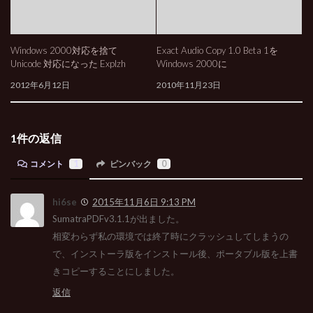
Windows 2000対応を捨て
Exact Audio Copy 1.0 Beta 1を
Unicode 対応になった Explzh
Windows 2000に
2012年6月12日
2010年11月23日
1件の返信
コメント
1
ピンバック
0
hi6se
2015年11月6日 9:13 PM
SumatraPDFv3.1.1が出ました。
相変わらず私の環境では終了時にクラッシュしてしまうの
で、インストーラ版をインストール後、ポータブル版を上書
きコピーすることにしました。
返信