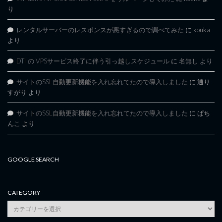
り
レンタルサーバーのレスポンスが悪すぎるので調べてみた
に
kouka
より
DTI の VPSサービス終了に伴う引っ越しスケジュール
に
名無し
より
サイトのSSL自動更新機能を入れ忘れてたので導入しました
に
通り
すがり
より
サイトのSSL自動更新機能を入れ忘れてたので導入しました
に
ぱち
んこ
より
GOOGLE SEARCH
CATEGORY
category