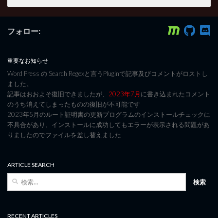
フォロー:
重要なお知らせ
Word Press の Search Regexと言うPluginで記事及びコメントがロストし
ました。
記事はおおよそ復旧できましたが、
2023年7月
に書き込まれたコメント
のうち消えてしまったものの復旧が不可能です
2023年5月のルート証明書の更新プログラムのインストールチェックに
不具合があり、インストールに成功してもエラーが表示される問題があ
りましたのでファイルを差し替えました
ARTICLE SEARCH
検
索:
RECENT ARTICLES