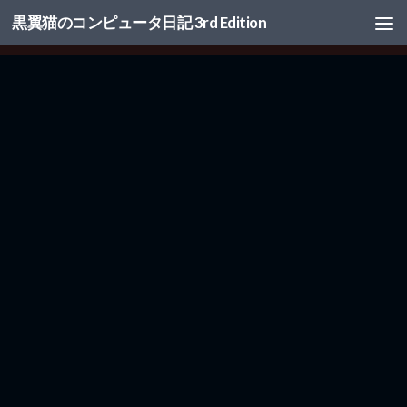
黒翼猫のコンピュータ日記 3rd Edition
コンテンツへスキップ