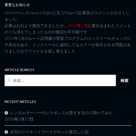
重要なお知らせ
Word Press の Search Regexと言うPluginで記事及びコメントがロストし
ました。
記事はおおよそ復旧できましたが、
2023年7月
に書き込まれたコメント
のうち消えてしまったものの復旧が不可能です
2023年5月のルート証明書の更新プログラムのインストールチェックに
不具合があり、インストールに成功してもエラーが表示される問題があ
りましたのでファイルを差し替えました
ARTICLE SEARCH
検
索:
RECENT ARTICLES
レンタルサーバーのレスポンスが悪すぎるので調べてみた
2026年3月17日
自宅のIPv4ネットワークがやっと復活した話