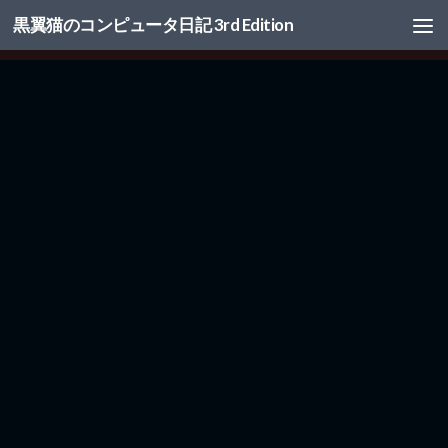
黒翼猫のコンピュータ日記 3rd Edition
コンテンツへスキップ