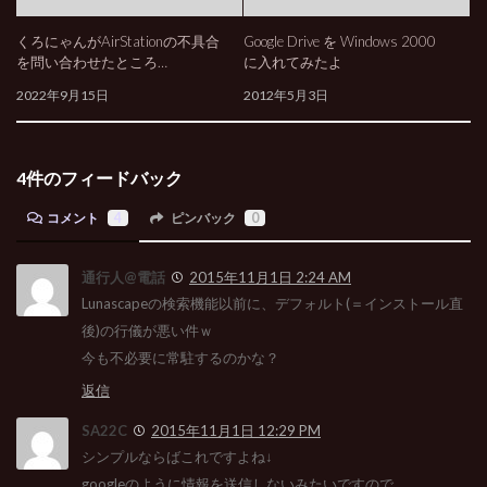
くろにゃんがAirStationの不具合
Google Drive を Windows 2000
を問い合わせたところ…
に入れてみたよ
2022年9月15日
2012年5月3日
4件のフィードバック
コメント
4
ピンバック
0
通行人@電話
2015年11月1日 2:24 AM
Lunascapeの検索機能以前に、デフォルト(＝インストール直
後)の行儀が悪い件ｗ
今も不必要に常駐するのかな？
返信
SA22C
2015年11月1日 12:29 PM
シンプルならばこれですよね↓
googleのように情報を送信しないみたいですので。