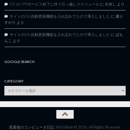
DTI の VPSサービス終了に伴う引っ越しスケジュール
に
名無し
より
サイトのSSL自動更新機能を入れ忘れてたので導入しました
に
通り
すがり
より
サイトのSSL自動更新機能を入れ忘れてたので導入しました
に
ぱち
んこ
より
GOOGLE SEARCH
CATEGORY
category
黒翼猫のコンピュータ日記 3rd Edition © 2026. All Rights Reserved.