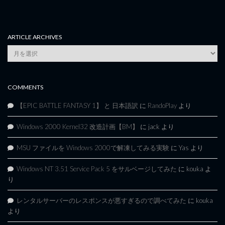
ARTICLE ARCHIVES
Article
Archives
COMMENTS
【EPIC BATTLE FANTASY 1】 と 日本語訳
に
RandoPlay
より
Windows 2000 Kernel32 改造計画【BM】
に
jack
より
MSU ファイルを Windows 2000で解凍してみる実験
に
Yas
より
Windows NT 3.51 Service Pack 5 をサルベージしてみた
に
kouka
よ
り
レンタルサーバーのレスポンスが悪すぎるので調べてみた
に
kouka
より