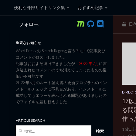
便利な外部サイトリンク集
おすすめ記事
コンテンツへスキップ
フォロー:
日
黒翼猫のコンピュータ日記 3
重要なお知らせ
Word Press の Search Regexと言うPluginで記事及び
コメントがロストしました。
記事はおおよそ復旧できましたが、
2023年7月
に書
き込まれたコメントのうち消えてしまったものの復
旧が不可能です
2023年5月のルート証明書の更新プログラムのイン
ストールチェックに不具合があり、インストールに
DIRECT
成功してもエラーが表示される問題がありましたの
17
でファイルを差し替えました
る問
作っ
ARTICLE SEARCH
検
16以
索:
ムでMy