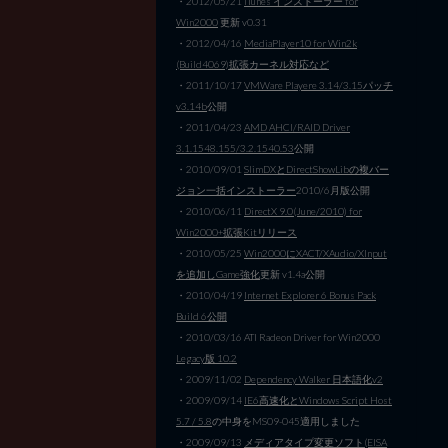
・2012/05/21
iTunes インストーラー for
Win2000
更新 v0.31
・2012/04/16
MediaPlayer10 for Win2k
(Build4069)拡張カーネル対応など
・2011/10/17
VMWare Playere 3.14/3.15パッチ
v3.14b
公開
・2011/04/23
AMD AHCI/RAID Driver
3.1.1548.155/3.2.1540.53
公開
・2010/09/01
SlimDXとDirectShowLibの複バー
ジョン一括インストーラー
2010/6月版公開
・2010/06/11
DirectX 9.0(June/2010) for
Win2000+拡張Kitリリース
・2010/05/25
Win2000にXACT/XAudio/XInput
を追加しGame強化
更新 v1.4a公開
・2010/04/19
Internet Explorer 6 Bonus Pack
Build 6公開
・2010/03/16 ATI Radeon Driver for Win2000
Legacy版 10.2
・2009/11/02
Dependency Walker 日本語化v2
・2009/09/14
IE6高速化とWindows Script Host
5.7 / 5.8
の中身をMS09-045適用しました
・2009/09/13
メディアタイプ変更ソフト(EISA