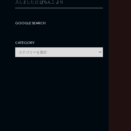
入しました
に
ぱちんこ
より
GOOGLE SEARCH
CATEGORY
category