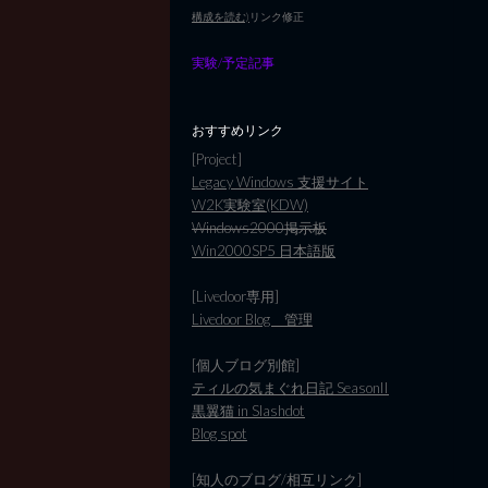
構成を読む)
リンク修正
実験/予定記事
おすすめリンク
[Project]
Legacy Windows 支援サイト
W2K実験室(KDW)
Windows2000掲示板
Win2000SP5 日本語版
[Livedoor専用]
Livedoor Blog 管理
[個人ブログ別館]
ティルの気まぐれ日記 SeasonII
黒翼猫 in Slashdot
Blog spot
[知人のブログ/相互リンク]