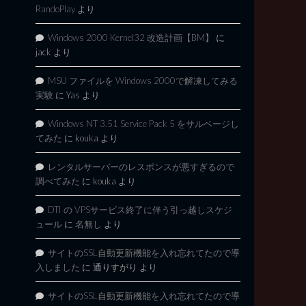
RandoPlay
より
Windows 2000 Kernel32 改造計画【BM】
に
jack
より
MSU ファイルを Windows 2000で解凍してみる
実験
に
Yas
より
Windows NT 3.51 Service Pack 5 をサルベージし
てみた
に
kouka
より
レンタルサーバーのレスポンスが悪すぎるので
調べてみた
に
kouka
より
DTI の VPSサービス終了に伴う引っ越しスケジ
ュール
に
名無し
より
サイトのSSL自動更新機能を入れ忘れてたので導
入しました
に
通りすがり
より
サイトのSSL自動更新機能を入れ忘れてたので導