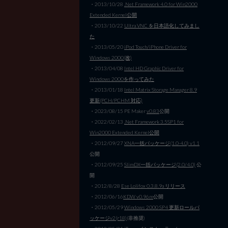
・2013/10/28
.Net Framework 4.0 for Win2000
Extended Kernel公開
・2013/10/22
Ultra VNC を日本語化してみまし
た
・2013/05/20
iPod Touch/iPhone Driver for
Windows 2000(改)
・2013/04/08
Intel HD Graphic Driver for
Windows 2000を作ってみた
・2013/01/18
Intel Matrix Storage Manager 8.9
更新(PCH/PCHM 対応)
・2023/08/15 PE Maker
v0.83
公開
・2022/02/13
.Net Framework 3.5SP1 for
Win2000 Extended Kernel公開
・2012/09/27
XNA一括パッケージ(1.0-4.0) v1.1
公開
・2012/09/25
SlimDX一括パッケージ(2.0/4.0)
公
開
・2012/8/28
Ese Lolifox 0.3.8.9a リリース
・2012/06/16
KDW v0.96m
公開
・2012/05/29
Windows 2000 SP4 更新ロールパ
ッケージv2(r18)
(非推奨)