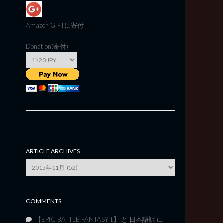
Amazon GIFT
に寄付
Donation(寄付)
ARTICLE ARCHIVES
Article
Archives
COMMENTS
【EPIC BATTLE FANTASY 1】 と 日本語訳
に