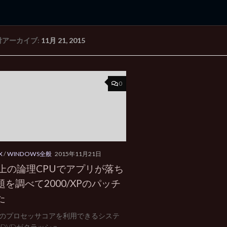
付アーカイブ:
11月 21, 2015
rd Edition
Windows 2000 tunes up blog
0
X
/
WINDOWS全般
2015年11月21日
以上の論理CPUでアプリが落ち
題を調べて2000/XPのパッチ
た
上のプロセッサコアを利用できるシステ
DVDがクラッシュ...