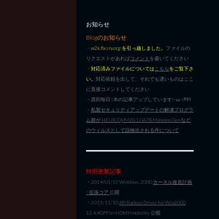
お知らせ
Blogのお知らせ
・
w2k.flxsrv.org を引っ越しました。
ファイルの
リクエストがあれば
コメント
を書いてください
・
対応済みファイルについては
こちら
をご覧下さ
い。
対応依頼を出して、それでも遅いものはここ
に直接コメントしてください
・原則毎日1本の記事アップしています|･ω･)ﾁﾗﾘ
・
私製セキュリティアップデートの解凍プログラ
ム群が HEUR/QVM20.1.0A7B.Malware.Gen など
のウィルスとして誤検出される件について
特別更新記事
・2014/01/15 Windows 2000
カーネル改造計画
/ 拡張コア
公開
・2013/11/10
ATI Radeon Driver for Win2000
13.4 AGPFix+HDMI+mobility 公開