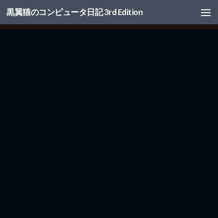
黒翼猫のコンピュータ日記 3rd Edition
コンテンツへスキップ