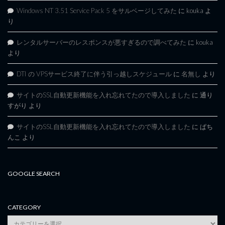
Windows NT 3.51 Service Pack 5 をサルベージしてみた
に
kouka
よ
り
レンタルサーバーのレスポンスが悪すぎるので調べてみた
に
kouka
より
DTI の VPSサービス終了に伴う引っ越しスケジュール
に
名無し
より
サイトのSSL自動更新機能を入れ忘れてたので導入しました
に
通り
すがり
より
サイトのSSL自動更新機能を入れ忘れてたので導入しました
に
ぱち
んこ
より
GOOGLE SEARCH
CATEGORY
category