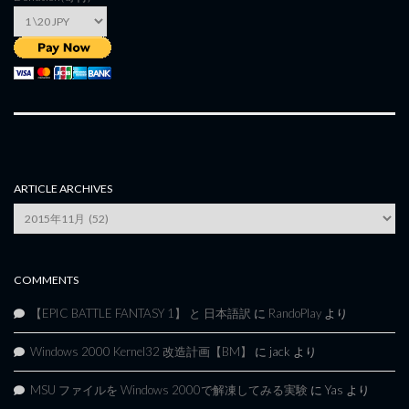
ARTICLE ARCHIVES
Article
Archives
COMMENTS
【EPIC BATTLE FANTASY 1】 と 日本語訳
に
RandoPlay
より
Windows 2000 Kernel32 改造計画【BM】
に
jack
より
MSU ファイルを Windows 2000で解凍してみる実験
に
Yas
より