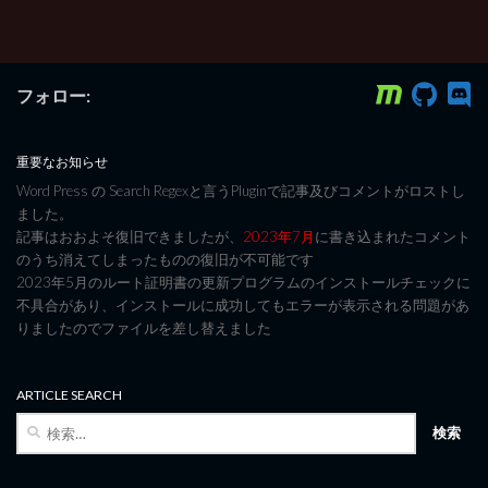
フォロー:
重要なお知らせ
Word Press の Search Regexと言うPluginで記事及びコメントがロストし
ました。
記事はおおよそ復旧できましたが、
2023年7月
に書き込まれたコメント
のうち消えてしまったものの復旧が不可能です
2023年5月のルート証明書の更新プログラムのインストールチェックに
不具合があり、インストールに成功してもエラーが表示される問題があ
りましたのでファイルを差し替えました
ARTICLE SEARCH
検
索: