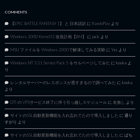
COMMENTS
【EPIC BATTLE FANTASY 1】 と 日本語訳
に
RandoPlay
より
Windows 2000 Kernel32 改造計画【BM】
に
jack
より
MSU ファイルを Windows 2000で解凍してみる実験
に
Yas
より
Windows NT 3.51 Service Pack 5 をサルベージしてみた
に
kouka
よ
り
レンタルサーバーのレスポンスが悪すぎるので調べてみた
に
kouka
より
DTI の VPSサービス終了に伴う引っ越しスケジュール
に
名無し
より
サイトのSSL自動更新機能を入れ忘れてたので導入しました
に
通り
すがり
より
サイトのSSL自動更新機能を入れ忘れてたので導入しました
に
ぱち