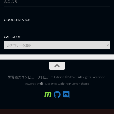
んこ
より
GOOGLE SEARCH
CATEGORY
category
黒翼猫のコンピュータ日記 3rd Edition © 2026. All Rights Reserved.
Powered by
- Designed with the
Hueman theme