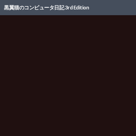
黒翼猫のコンピュータ日記 3rd Edition
コンテンツへスキップ