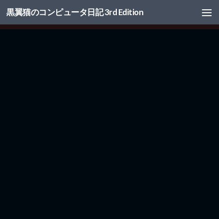
黒翼猫のコンピュータ日記 3rd Edition
コンテンツへスキップ