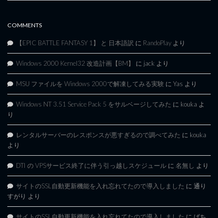
COMMENTS
【EPIC BATTLE FANTASY 1】 と 日本語訳
に
RandoPlay
より
Windows 2000 Kernel32 改造計画【BM】
に
jack
より
MSU ファイルを Windows 2000で解凍してみる実験
に
Yas
より
Windows NT 3.51 Service Pack 5 をサルベージしてみた
に
kouka
よ
り
レンタルサーバーのレスポンスが悪すぎるので調べてみた
に
kouka
より
DTI の VPSサービス終了に伴う引っ越しスケジュール
に
名無し
より
サイトのSSL自動更新機能を入れ忘れてたので導入しました
に
通り
すがり
より
サイトのSSL自動更新機能を入れ忘れてたので導入しました
に
ぱち