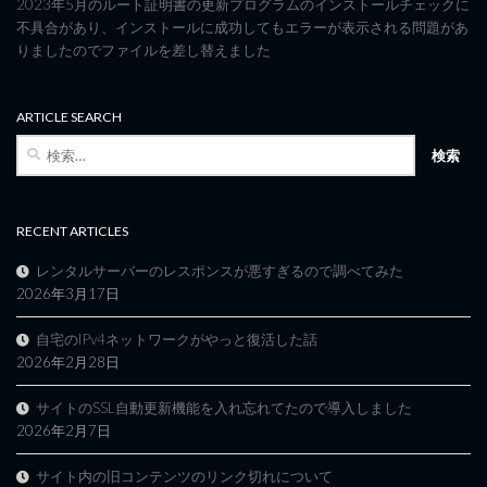
2023年5月のルート証明書の更新プログラムのインストールチェックに
不具合があり、インストールに成功してもエラーが表示される問題があ
りましたのでファイルを差し替えました
ARTICLE SEARCH
検
索:
RECENT ARTICLES
レンタルサーバーのレスポンスが悪すぎるので調べてみた
2026年3月17日
自宅のIPv4ネットワークがやっと復活した話
2026年2月28日
サイトのSSL自動更新機能を入れ忘れてたので導入しました
2026年2月7日
サイト内の旧コンテンツのリンク切れについて