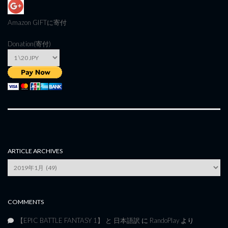
Amazon GIFT
に寄付
Donation(寄付)
ARTICLE ARCHIVES
Article
Archives
COMMENTS
【EPIC BATTLE FANTASY 1】 と 日本語訳
に
RandoPlay
より