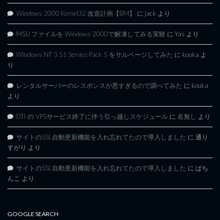
Windows 2000 Kernel32 改造計画【BM】
に
jack
より
MSU ファイルを Windows 2000で解凍してみる実験
に
Yas
より
Windows NT 3.51 Service Pack 5 をサルベージしてみた
に
kouka
よ
り
レンタルサーバーのレスポンスが悪すぎるので調べてみた
に
kouka
より
DTI の VPSサービス終了に伴う引っ越しスケジュール
に
名無し
より
サイトのSSL自動更新機能を入れ忘れてたので導入しました
に
通り
すがり
より
サイトのSSL自動更新機能を入れ忘れてたので導入しました
に
ぱち
んこ
より
GOOGLE SEARCH