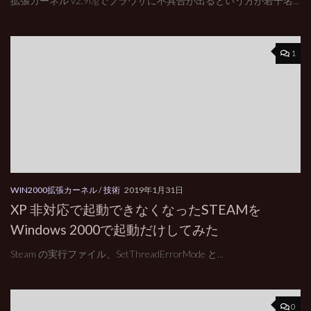
拡張カーネル v2.9f/gでブラウザに不具合が出るという方が若干名...
1
WIN2000拡張カーネル
/
技術
2019年1月31日
XP 非対応で起動できなくなったSTEAMを
Windows 2000で起動だけしてみた
Steam の実行ファイル、SetThreadErrorMode と...
0