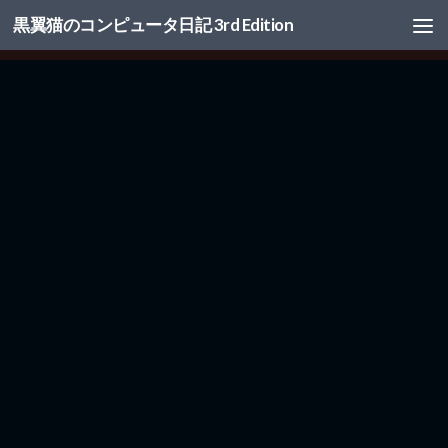
黒翼猫のコンピュータ日記 3rd Edition
コンテンツへスキップ