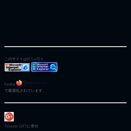
このサイトはIE5.x/IE6
Firefox
で最適化されています。
Amazon GIFT
に寄付