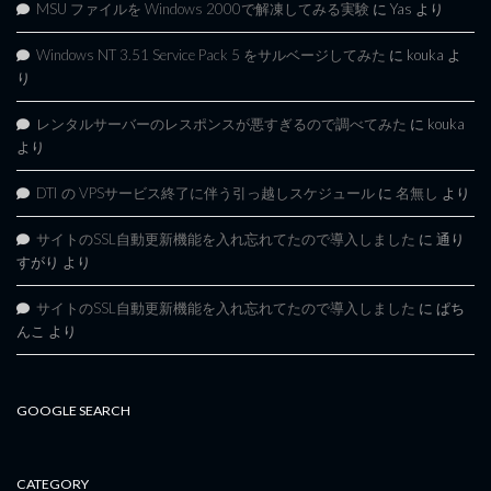
MSU ファイルを Windows 2000で解凍してみる実験
に
Yas
より
Windows NT 3.51 Service Pack 5 をサルベージしてみた
に
kouka
よ
り
レンタルサーバーのレスポンスが悪すぎるので調べてみた
に
kouka
より
DTI の VPSサービス終了に伴う引っ越しスケジュール
に
名無し
より
サイトのSSL自動更新機能を入れ忘れてたので導入しました
に
通り
すがり
より
サイトのSSL自動更新機能を入れ忘れてたので導入しました
に
ぱち
んこ
より
GOOGLE SEARCH
CATEGORY