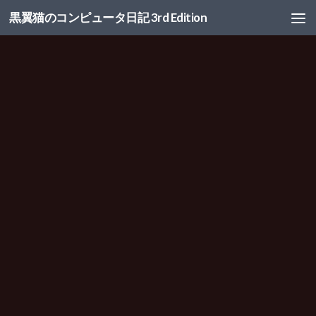
黒翼猫のコンピュータ日記 3rd Edition
コンテンツへスキップ