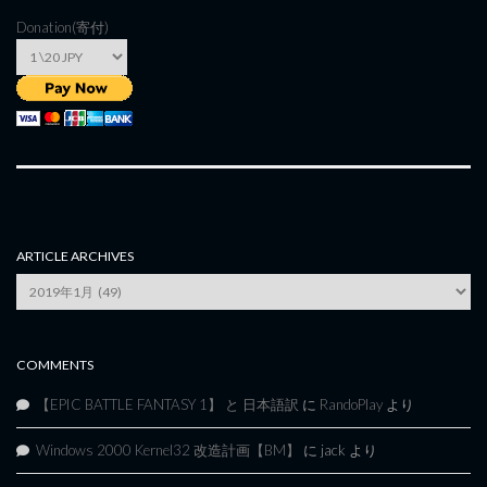
Donation(寄付)
ARTICLE ARCHIVES
Article
Archives
COMMENTS
【EPIC BATTLE FANTASY 1】 と 日本語訳
に
RandoPlay
より
Windows 2000 Kernel32 改造計画【BM】
に
jack
より