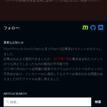
Tカードの情報を捜査当局に提供 CCCが悪びれない理由 &#8211...
フォロー:
重要なお知らせ
Word Press の Search Regexと言うPluginで記事及びコメントがロストし
ました。
記事はおおよそ復旧できましたが、
2023年7月
に書き込まれたコメント
のうち消えてしまったものの復旧が不可能です
2023年5月のルート証明書の更新プログラムのインストールチェックに
不具合があり、インストールに成功してもエラーが表示される問題があ
りましたのでファイルを差し替えました
ARTICLE SEARCH
検
索: