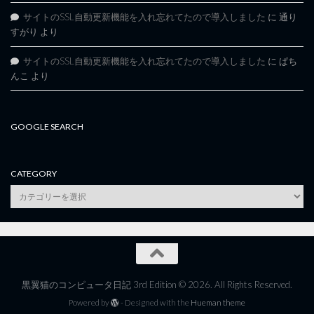
サイトのSSL自動更新機能を入れ忘れてたので導入しました
に
通り
すがり
より
サイトのSSL自動更新機能を入れ忘れてたので導入しました
に
ぱち
んこ
より
GOOGLE SEARCH
CATEGORY
category
黒翼猫のコンピュータ日記 3rd Edition © 2026. All Rights Reserved.
Powered by
- Designed with the
Hueman theme