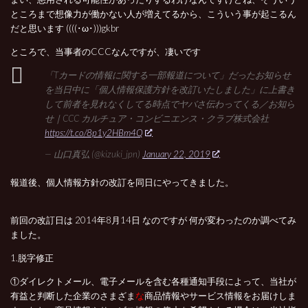
ところまで想像力が働かない人が増えてるから、こういう事が起こるん
だと思います ((((･ω･)))gkbr
ところで、当事者のCCCなんですが、凄いです
「Tカードの情報に関する一部報道について」だったお知らせ
を当日中に「個人情報保護方針を改訂いたしました」に上書き
して前者を見れなくしてる時点でヤバさ伝わってくる／お知ら
せ｜CCC カルチュア・コンビニエンス・クラブ株式会社
https://t.co/8p1y2HBm4Q
— 山口真弘 (@kizuki_jpn)
January 22, 2019
報道後、個人情報方針の改訂を同日にやってきました。
前回の改訂日は 2014年8月14日 なのですが 何が変わったのか調べてみ
ました。
1.脱字修正
①ダイレクトメール、電子メールを含む各種通知手段によって、当社が
有益と判断した企業のさまざま
な
商品情報やサービス情報をお届けしま