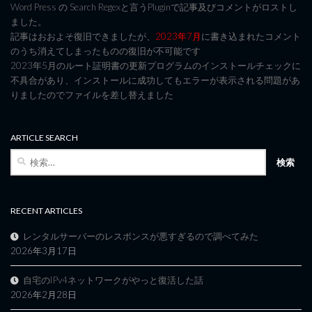
Word Press の Search Regexと言うPluginで記事及びコメントがロストし
ました。
記事はおおよそ復旧できましたが、
2023年7月
に書き込まれたコメント
のうち消えてしまったものの復旧が不可能です
2023年5月のルート証明書の更新プログラムのインストールチェックに
不具合があり、インストールに成功してもエラーが表示される問題があ
りましたのでファイルを差し替えました
ARTICLE SEARCH
検
索:
RECENT ARTICLES
レンタルサーバーのレスポンスが悪すぎるので調べてみた
2026年3月17日
自宅のIPv4ネットワークがやっと復活した話
2026年2月28日