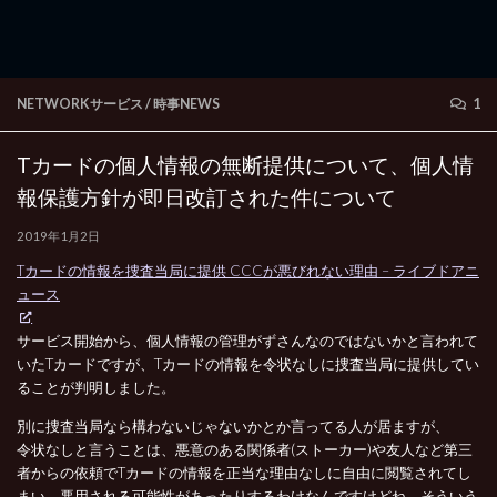
NETWORKサービス
/
時事NEWS
1
Tカードの個人情報の無断提供について、個人情
報保護方針が即日改訂された件について
2019年1月2日
Tカードの情報を捜査当局に提供 CCCが悪びれない理由 – ライブドアニ
ュース
サービス開始から、個人情報の管理がずさんなのではないかと言われて
いたTカードですが、Tカードの情報を令状なしに捜査当局に提供してい
ることが判明しました。
別に捜査当局なら構わないじゃないかとか言ってる人が居ますが、
令状なしと言うことは、悪意のある関係者(ストーカー)や友人など第三
者からの依頼でTカードの情報を正当な理由なしに自由に閲覧されてし
まい、悪用される可能性があったりするわけなんですけどね、そういう