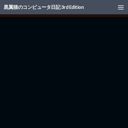
黒翼猫のコンピュータ日記 3rd Edition
コンテンツへスキップ