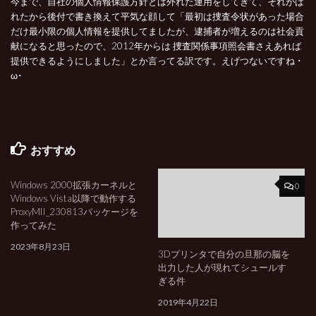
今まで、自社の個人情報保護方針とは外れた運用をしてきて、それがば
れたから後付で書き換えて平気な顔して「最初は捜査令状があった場合
だけ最小限の個人情報を提供してましたが、逮捕者が増えるのは社会貢
献になると思ったので、2012年からは 捜査関係事項照会書さえあれば
提供できるようにしました」とか言ってる訳です。えげつないですね ･
ω･
おすすめ
Windows 2000拡張カーネルと
0
0
Windows Vista以降で動作する
ProxyMII_230813パッケージを
作ってみた
2023年8月23日
3Dプリンタで自分の旦那の脳を
出力した人が現れてシュールす
ぎる件
2019年4月22日