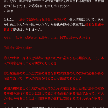
す。なお、商品情報やサービス情報の停止を希望される場合は、当社指
定の方法または、対応窓口にお申し出ください。
2. 加筆
当社は、
「法令で認められる場合」を除いて、
個人情報について、あら
かじめご本人から同意をいただいた提供先以外の第三者に
必要な範囲を
超えて
提供はいたしません。
なお、「法令で認められる場合」には、以下の場合を含みます。
①法令に基づく場合
②人の生命、身体又は財産の保護のために必要がある場合であって、本
人の同意を得ることが困難であるとき
③公衆衛生の向上又は児童の健全な育成の推進のために特に必要がある
場合であって、本人の同意を得ることが困難であるとき
④国の機関若しくは地方公共団体又はその委託を受けた者が法令の定め
る事務を遂行することに対して協力する必要がある場合であって、本人
の同意を得ることにより当該事務の遂行に支障を及ぼすおそれがあると
き