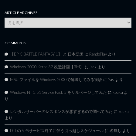
ARTICLE ARCHIVES
Article
Archives
COMMENTS
【EPIC BATTLE FANTASY 1】 と 日本語訳
に
RandoPlay
より
Windows 2000 Kernel32 改造計画【BM】
に
jack
より
MSU ファイルを Windows 2000で解凍してみる実験
に
Yas
より
Windows NT 3.51 Service Pack 5 をサルベージしてみた
に
kouka
よ
り
レンタルサーバーのレスポンスが悪すぎるので調べてみた
に
kouka
より
DTI の VPSサービス終了に伴う引っ越しスケジュール
に
名無し
より