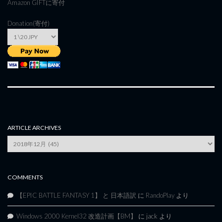
Amazon GIFT
に寄付
Donation(寄付)
ARTICLE ARCHIVES
Article
Archives
COMMENTS
【EPIC BATTLE FANTASY 1】 と 日本語訳
に
RandoPlay
より
Windows 2000 Kernel32 改造計画【BM】
に
jack
より