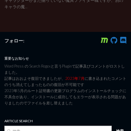
キャラクターがまだ揃っていない魔具ファイター職ですが、別の
キャラの魔...
フォロー:
重要なお知らせ
Word Press の Search Regexと言うPluginで記事及びコメントがロストし
ました。
記事はおおよそ復旧できましたが、
2023年7月
に書き込まれたコメント
のうち消えてしまったものの復旧が不可能です
2023年5月のルート証明書の更新プログラムのインストールチェックに
不具合があり、インストールに成功してもエラーが表示される問題があ
りましたのでファイルを差し替えました
ARTICLE SEARCH
検