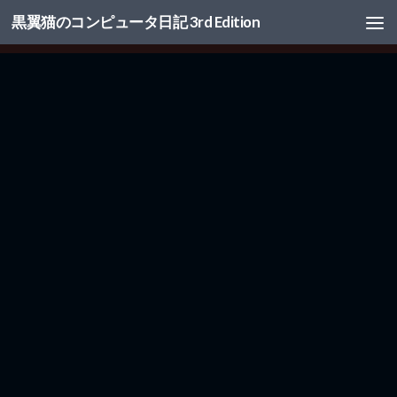
黒翼猫のコンピュータ日記 3rd Edition
コンテンツへスキップ