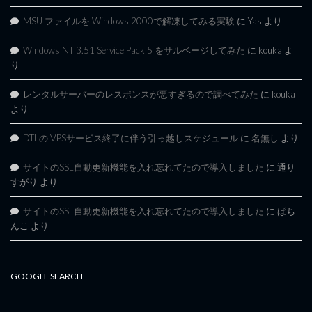
MSU ファイルを Windows 2000で解凍してみる実験
に
Yas
より
Windows NT 3.51 Service Pack 5 をサルベージしてみた
に
kouka
よ
り
レンタルサーバーのレスポンスが悪すぎるので調べてみた
に
kouka
より
DTI の VPSサービス終了に伴う引っ越しスケジュール
に
名無し
より
サイトのSSL自動更新機能を入れ忘れてたので導入しました
に
通り
すがり
より
サイトのSSL自動更新機能を入れ忘れてたので導入しました
に
ぱち
んこ
より
GOOGLE SEARCH