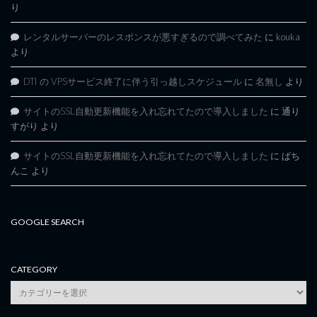
り
レンタルサーバーのレスポンスが悪すぎるので調べてみた
に
kouka
より
DTI の VPSサービス終了に伴う引っ越しスケジュール
に
名無し
より
サイトのSSL自動更新機能を入れ忘れてたので導入しました
に
通り
すがり
より
サイトのSSL自動更新機能を入れ忘れてたので導入しました
に
ぱち
んこ
より
GOOGLE SEARCH
CATEGORY
category