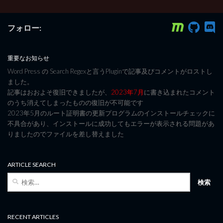
フォロー:
重要なお知らせ
Word Press の Search Regexと言うPluginで記事及びコメントがロストし
ました。
記事はおおよそ復旧できましたが、
2023年7月
に書き込まれたコメント
のうち消えてしまったものの復旧が不可能です
2023年5月のルート証明書の更新プログラムのインストールチェックに
不具合があり、インストールに成功してもエラーが表示される問題があ
りましたのでファイルを差し替えました
ARTICLE SEARCH
検
索:
RECENT ARTICLES