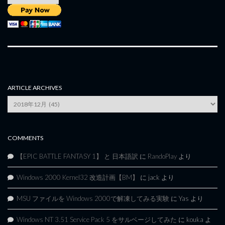
ARTICLE ARCHIVES
Article
Archives
COMMENTS
【EPIC BATTLE FANTASY 1】 と 日本語訳
に
RandoPlay
より
Windows 2000 Kernel32 改造計画【BM】
に
jack
より
MSU ファイルを Windows 2000で解凍してみる実験
に
Yas
より
Windows NT 3.51 Service Pack 5 をサルベージしてみた
に
kouka
よ