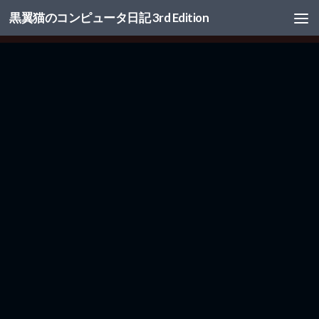
黒翼猫のコンピュータ日記 3rd Edition
コンテンツへスキップ