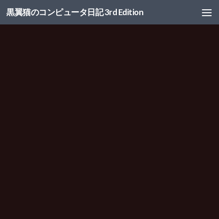
黒翼猫のコンピュータ日記 3rd Edition
コンテンツへスキップ