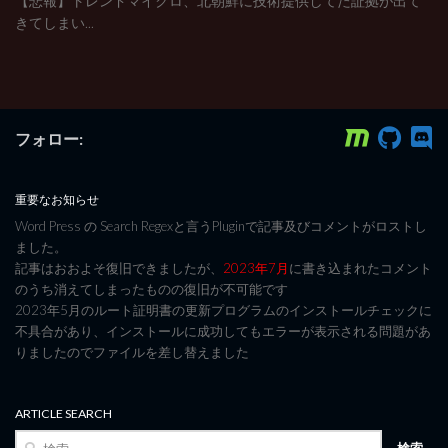
【悲報】トレンドマイクロ、北朝鮮に技術提供してた証拠が出て
きてしまい...
フォロー:
重要なお知らせ
Word Press の Search Regexと言うPluginで記事及びコメントがロストし
ました。
記事はおおよそ復旧できましたが、
2023年7月
に書き込まれたコメント
のうち消えてしまったものの復旧が不可能です
2023年5月のルート証明書の更新プログラムのインストールチェックに
不具合があり、インストールに成功してもエラーが表示される問題があ
りましたのでファイルを差し替えました
ARTICLE SEARCH
検