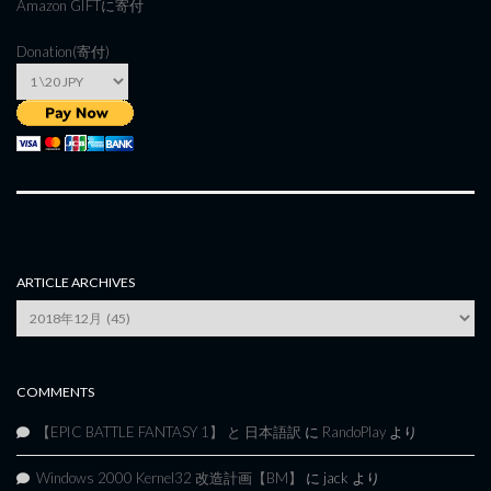
Amazon GIFT
に寄付
Donation(寄付)
ARTICLE ARCHIVES
Article
Archives
COMMENTS
【EPIC BATTLE FANTASY 1】 と 日本語訳
に
RandoPlay
より
Windows 2000 Kernel32 改造計画【BM】
に
jack
より