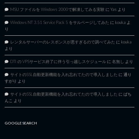
MSU ファイルを Windows 2000で解凍してみる実験
に
Yas
より
Windows NT 3.51 Service Pack 5 をサルベージしてみた
に
kouka
よ
り
レンタルサーバーのレスポンスが悪すぎるので調べてみた
に
kouka
より
DTI の VPSサービス終了に伴う引っ越しスケジュール
に
名無し
より
サイトのSSL自動更新機能を入れ忘れてたので導入しました
に
通り
すがり
より
サイトのSSL自動更新機能を入れ忘れてたので導入しました
に
ぱち
んこ
より
GOOGLE SEARCH