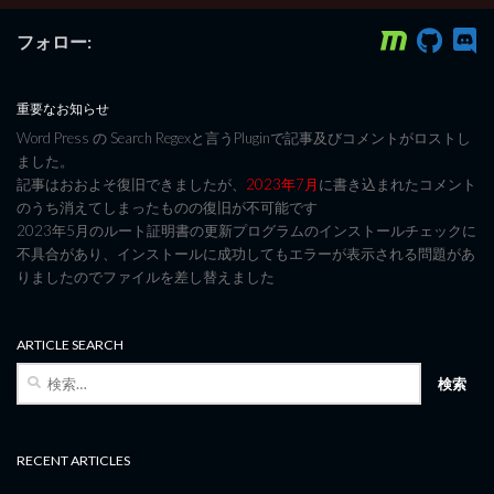
フォロー:
重要なお知らせ
Word Press の Search Regexと言うPluginで記事及びコメントがロストし
ました。
記事はおおよそ復旧できましたが、
2023年7月
に書き込まれたコメント
のうち消えてしまったものの復旧が不可能です
2023年5月のルート証明書の更新プログラムのインストールチェックに
不具合があり、インストールに成功してもエラーが表示される問題があ
りましたのでファイルを差し替えました
ARTICLE SEARCH
検
索:
RECENT ARTICLES