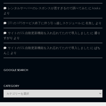
レンタルサーバーのレスポンスが悪すぎるので調べてみた
に
kouka
より
DTI の VPSサービス終了に伴う引っ越しスケジュール
に
名無し
より
サイトのSSL自動更新機能を入れ忘れてたので導入しました
に
通り
すがり
より
サイトのSSL自動更新機能を入れ忘れてたので導入しました
に
ぱち
んこ
より
GOOGLE SEARCH
CATEGORY
category