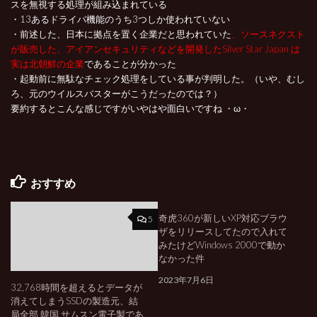
スを無視する処理が組み込まれている
・13あるドライバ機能のうち3つしか使われていない
・前述した、日本に拠点を置く企業だと思われていた
、ソースネクスト
が販売した、アイアンセキュリティなどを開発したSilver Star Japan は
実は北朝鮮の企業
であることが分かった
・起動前に無駄なチェック処理をしている事が判明した。（いや、むし
ろ、元のウイルスバスターがこうだったのでは？）
要約するとこんな感じですがいやはや面白いですね ・ω・
おすすめ
奇虎360が新しいXP対応ブラウ
5
1
ザをリリースしてたので入れて
みたけどWindows 2000で動か
なかった件
2023年7月6日
32,768時間を超えるとデータが
消えてしまうSSDの製造元、結
局全部 韓国 サムスン電子製であ