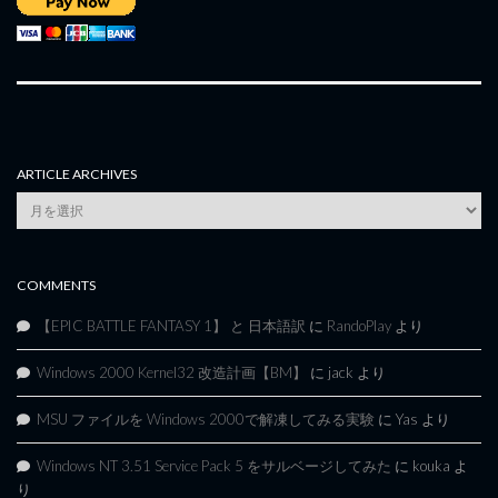
ARTICLE ARCHIVES
Article
Archives
COMMENTS
【EPIC BATTLE FANTASY 1】 と 日本語訳
に
RandoPlay
より
Windows 2000 Kernel32 改造計画【BM】
に
jack
より
MSU ファイルを Windows 2000で解凍してみる実験
に
Yas
より
Windows NT 3.51 Service Pack 5 をサルベージしてみた
に
kouka
よ
り