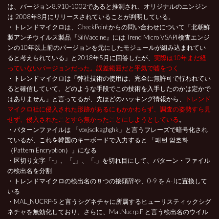
は、バージョン8.910-1002であると推測され、オリジナルのエンジン
は 2008年8月にリリースされていることが判明している。
・トレンドマイクロは、CheckPointからの問い合わせについて「北朝鮮
製アンチウイルス製品『SiliVaccine』には Trend Micro VSAPI検査エンジ
ンの10年以上前のバージョンを元にしたモジュールが組み込まれてい
ると考えられている」と2018年5月に回答したが、
実際は10年まだ経
っていないバージョンだった。誤差範囲だと平気で嘘をつく
・トレンドマイクロは「弊社技術の使用は、完全に無許可で行われてい
ると確信していて、どのような手段でこの技術を入手したのかは定かで
はありません」と言ってるが、先ほどのハッキング情報から、
トレンド
マイクロ社に侵入された形跡があるにもかかわらず、調査の姿勢すら見
せず、侵入されたことすら無かったことにしようとしている
。
・パターンファイルは 「voxjsdkaghghk」と言うフレーズで暗号化され
ているが、これを韓国のキーボードで入力すると 「패턴 암호화
（Pattern Encryption）」になる
・区切り文字「-」、「_」、「.」を切れ目にして、パターン・ファイル
の検出名を分割
・トレンドマイクロの検出名の８つの接頭辞や、0-9 を A-Jに置換して
いる
・MAL_NUCRP-5 と言うシグネチャに所属するヒューリスティックシグ
ネチャを無効化しており、さらに、Mal.Nucrp.F と言う検出名のウイル