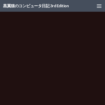
黒翼猫のコンピュータ日記 3rd Edition
コンテンツへスキップ