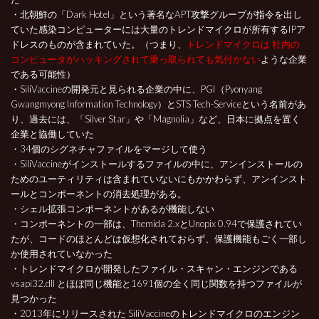
・北朝鮮の「Dark Hotel」という著名なAPT攻撃グループが指令を出し
ていた感染コンピューターには大量のトレンドマイクロが所有するIPア
ドレスのものが含まれていた。（つまり、
トレンドマイクロは 社内の
コンピュータがハッキングされて乗っ取られても気付かない
ような企業
である可能性）
・SiliVaccineの開発元と見られる企業の中に、PGI（Pyonyang
Gwangmyong Information Technology）とSTS Tech-Serviceという名前があ
り、過去には、「Silver Star」や「Magnolia」など、日本に拠点を置く
企業と協働していた
・34個のシグネチャファイルをマージして使う
・SiliVaccineがインストールするファイルの中に、アンインストールの
ためのユーティリティは含まれていないにもかかわらず、アンインスト
ールとコンポーネントの消去処理がある。
・シェル拡張コンポーネントがあるが機能しない
・コンポーネントの一部は、Themida 2.xとUnopix 0.94で保護されてい
たが、コードのほとんどは仮想化されておらず、保護機能もごく一部し
か使用されていなかった
・トレンドマイクロが開発したファイル・スキャン・エンジンである
vsapi32.dll とほぼ同じ機能と1691個の全く同じ関数を持つファイルが
見つかった
・2013年にリリースされた SiliVaccineのトレンドマイクロのエンジン