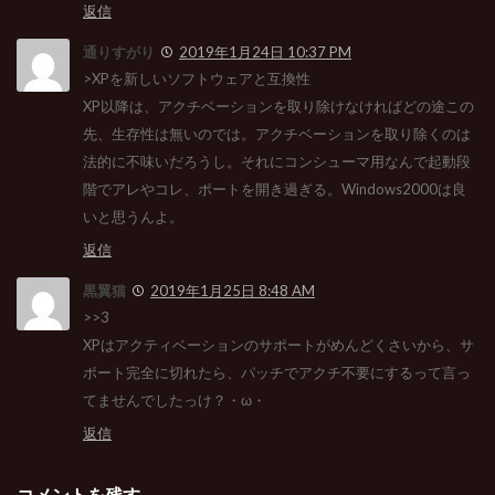
返信
通りすがり
2019年1月24日 10:37 PM
>XPを新しいソフトウェアと互換性
XP以降は、アクチベーションを取り除けなければどの途この
先、生存性は無いのでは。アクチベーションを取り除くのは
法的に不味いだろうし。それにコンシューマ用なんで起動段
階でアレやコレ、ポートを開き過ぎる。Windows2000は良
いと思うんよ。
返信
黒翼猫
2019年1月25日 8:48 AM
>>3
XPはアクティベーションのサポートがめんどくさいから、サ
ポート完全に切れたら、パッチでアクチ不要にするって言っ
てませんでしたっけ？・ω・
返信
コメントを残す