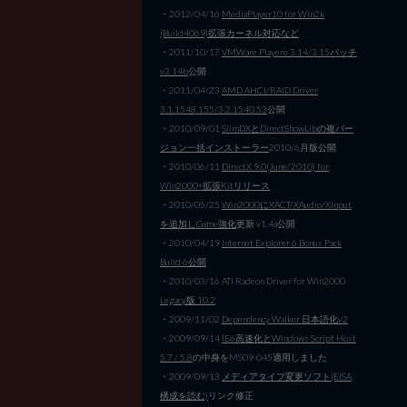
・2012/04/16
MediaPlayer10 for Win2k
(Build4069)拡張カーネル対応など
・2011/10/17
VMWare Playere 3.14/3.15パッチ
v3.14b
公開
・2011/04/23
AMD AHCI/RAID Driver
3.1.1548.155/3.2.1540.53
公開
・2010/09/01
SlimDXとDirectShowLibの複バー
ジョン一括インストーラー
2010/6月版公開
・2010/06/11
DirectX 9.0(June/2010) for
Win2000+拡張Kitリリース
・2010/05/25
Win2000にXACT/XAudio/XInput
を追加しGame強化
更新 v1.4a公開
・2010/04/19
Internet Explorer 6 Bonus Pack
Build 6公開
・2010/03/16 ATI Radeon Driver for Win2000
Legacy版 10.2
・2009/11/02
Dependency Walker 日本語化v2
・2009/09/14
IE6高速化とWindows Script Host
5.7 / 5.8
の中身をMS09-045適用しました
・2009/09/13
メディアタイプ変更ソフト(EISA
構成を読む)
リンク修正