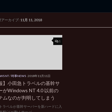
付アーカイブ:
11月 11, 2018
rd Edition
Windows 2000 tunes up blog
1
WS NT
/
時事NEWS
2018年11月11日
報】小田急トラベルの基幹サ
がWindows NT 4.0 以前の
テムなのが判明してしまう
トラベルが基幹サーバーを新ハードに入
想OSが動くサーバ...