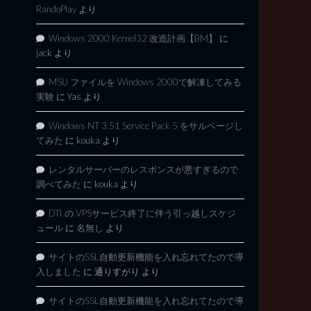
RandoPlay
より
Windows 2000 Kernel32 改造計画【BM】
に
jack
より
MSU ファイルを Windows 2000で解凍してみる
実験
に
Yas
より
Windows NT 3.51 Service Pack 5 をサルベージし
てみた
に
kouka
より
レンタルサーバーのレスポンスが悪すぎるので
調べてみた
に
kouka
より
DTI の VPSサービス終了に伴う引っ越しスケジ
ュール
に
名無し
より
サイトのSSL自動更新機能を入れ忘れてたので導
入しました
に
通りすがり
より
サイトのSSL自動更新機能を入れ忘れてたので導