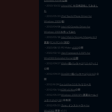
Extended Kernel公開
・2013/10/22
Ultra VNC を日本語化してみまし
た
・2013/05/20
iPod Touch/iPhone Driver for
Windows 2000(改)
・2013/04/08
Intel HD Graphic Driver for
Windows 2000を作ってみた
・2013/01/18
Intel Matrix Storage Manager 8.9
更新(PCH/PCHM 対応)
・2023/08/15 PE Maker
v0.83
公開
・2022/02/13
.Net Framework 3.5SP1 for
Win2000 Extended Kernel公開
・2012/09/27
XNA一括パッケージ(1.0-4.0) v1.1
公開
・2012/09/25
SlimDX一括パッケージ(2.0/4.0)
公
開
・2012/8/28
Ese Lolifox 0.3.8.9a リリース
・2012/06/16
KDW v0.96m
公開
・2012/05/29
Windows 2000 SP4 更新ロールパ
ッケージv2(r18)
(非推奨)
・2012/05/21
iTunes インストーラー for
Win2000
更新 v0.31