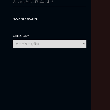
入しました
に
ぱちんこ
より
GOOGLE SEARCH
CATEGORY
category