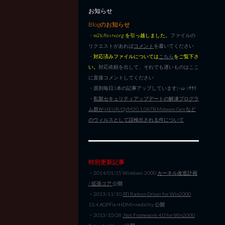
お知らせ
Blogのお知らせ
・
w2k.flxsrv.org を引っ越しました。
ファイルの
リクエストがあれば
コメント
を書いてください
・
対応済みファイルについては
こちら
をご覧下さ
い。
対応依頼を出して、それでも遅いものはここ
に直接コメントしてください
・原則毎日1本の記事アップしています|･ω･)ﾁﾗﾘ
・
私製セキュリティアップデートの解凍プログラ
ム群が HEUR/QVM20.1.0A7B.Malware.Gen など
のウィルスとして誤検出される件について
特別更新記事
・2014/01/15 Windows 2000
カーネル改造計画
/ 拡張コア
公開
・2013/11/10
ATI Radeon Driver for Win2000
13.4 AGPFix+HDMI+mobility 公開
・2013/10/28
.Net Framework 4.0 for Win2000