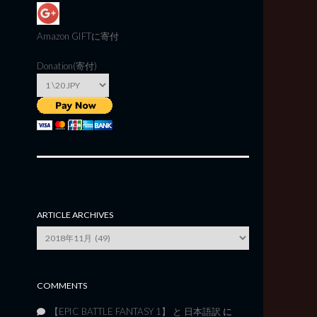
Amazon GIFT
に寄付
Donation(寄付)
ARTICLE ARCHIVES
Article
Archives
COMMENTS
【EPIC BATTLE FANTASY 1】 と 日本語訳
に