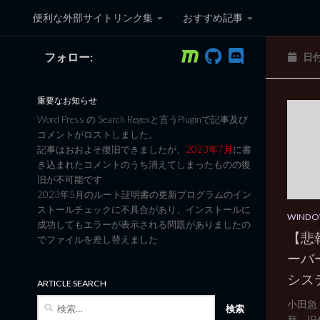
便利な外部サイトリンク集
おすすめ記事
コンテンツへスキップ
フォロー:
日
黒翼猫のコンピュータ日記 3
重要なお知らせ
Word Press の Search Regexと言うPluginで記事及び
コメントがロストしました。
記事はおおよそ復旧できましたが、
2023年7月
に書
き込まれたコメントのうち消えてしまったものの復
旧が不可能です
2023年5月のルート証明書の更新プログラムのイン
ストールチェックに不具合があり、インストールに
WINDO
成功してもエラーが表示される問題がありましたの
【悲
でファイルを差し替えました
ーバー
シス
ARTICLE SEARCH
検
小田急
索:
替、旧仮