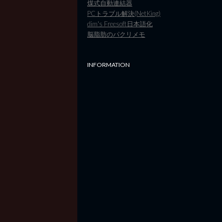
煤式自動連結器
PCトラブル解決(NetKing)
dim's Freesoft日本語化
脳脂肪のパクリメモ
INFORMATION