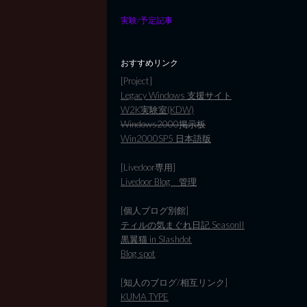
実験/予定記事
おすすめリンク
[Project]
Legacy Windows 支援サイト
W2K実験室(KDW)
Windows2000掲示板
Win2000SP5 日本語版
[Livedoor専用]
Livedoor Blog 管理
[個人ブログ別館]
ティルの気まぐれ日記 SeasonII
黒翼猫 in Slashdot
Blog spot
[知人のブログ/相互リンク]
KUMA TYPE