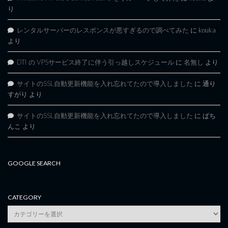
り
レンタルサーバーのレスポンスが悪すぎるので調べてみた
に
kouka
より
DTI の VPSサービス終了に伴う引っ越しスケジュール
に
名無し
より
サイトのSSL自動更新機能を入れ忘れてたので導入しました
に
通り
すがり
より
サイトのSSL自動更新機能を入れ忘れてたので導入しました
に
ぱち
んこ
より
GOOGLE SEARCH
CATEGORY
category