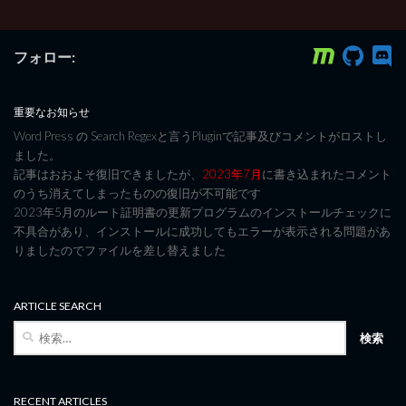
フォロー:
重要なお知らせ
Word Press の Search Regexと言うPluginで記事及びコメントがロストし
ました。
記事はおおよそ復旧できましたが、
2023年7月
に書き込まれたコメント
のうち消えてしまったものの復旧が不可能です
2023年5月のルート証明書の更新プログラムのインストールチェックに
不具合があり、インストールに成功してもエラーが表示される問題があ
りましたのでファイルを差し替えました
ARTICLE SEARCH
検
索:
RECENT ARTICLES