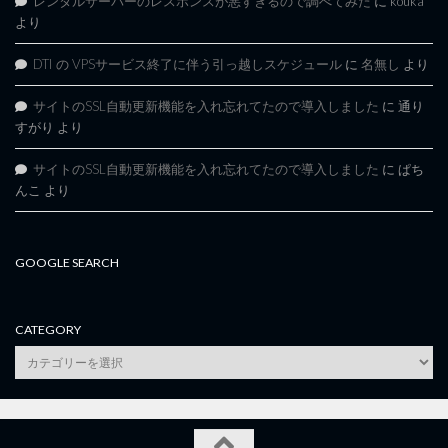
レンタルサーバーのレスポンスが悪すぎるので調べてみた
に
kouka
より
DTI の VPSサービス終了に伴う引っ越しスケジュール
に
名無し
より
サイトのSSL自動更新機能を入れ忘れてたので導入しました
に
通り
すがり
より
サイトのSSL自動更新機能を入れ忘れてたので導入しました
に
ぱち
んこ
より
GOOGLE SEARCH
CATEGORY
category