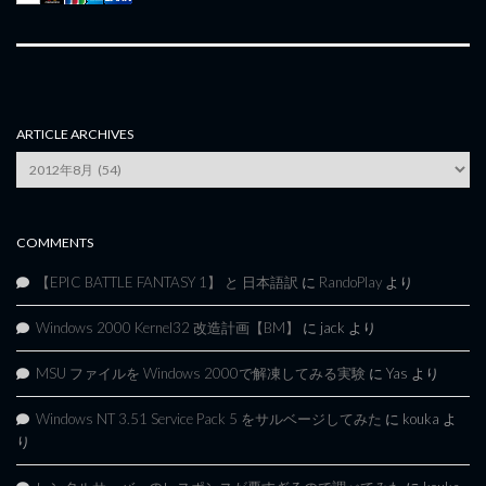
ARTICLE ARCHIVES
Article
Archives
COMMENTS
【EPIC BATTLE FANTASY 1】 と 日本語訳
に
RandoPlay
より
Windows 2000 Kernel32 改造計画【BM】
に
jack
より
MSU ファイルを Windows 2000で解凍してみる実験
に
Yas
より
Windows NT 3.51 Service Pack 5 をサルベージしてみた
に
kouka
よ
り