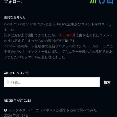
フォロー:
重要なお知らせ
Word Press の Search Regexと言うPluginで記事及びコメントがロストし
ました。
記事はおおよそ復旧できましたが、
2023年7月
に書き込まれたコメント
のうち消えてしまったものの復旧が不可能です
2023年5月のルート証明書の更新プログラムのインストールチェックに
不具合があり、インストールに成功してもエラーが表示される問題があ
りましたのでファイルを差し替えました
ARTICLE SEARCH
検
索:
RECENT ARTICLES
レンタルサーバーのレスポンスが悪すぎるので調べてみた
2026年3月17日