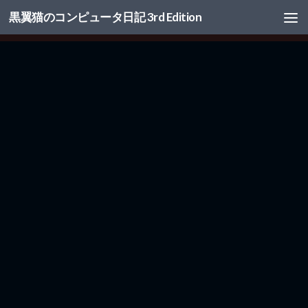
黒翼猫のコンピュータ日記 3rd Edition
コンテンツへスキップ