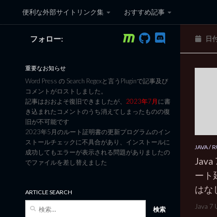
便利な外部サイトリンク集
おすすめ記事
コンテンツへスキップ
フォロー:
日
黒翼猫のコンピュータ日記 3
重要なお知らせ
Word Press の Search Regexと言うPluginで記事及び
コメントがロストしました。
記事はおおよそ復旧できましたが、
2023年7月
に書
き込まれたコメントのうち消えてしまったものの復
旧が不可能です
2023年5月のルート証明書の更新プログラムのイン
ストールチェックに不具合があり、インストールに
JAVA / 
成功してもエラーが表示される問題がありましたの
Java
でファイルを差し替えました
ート
はな
ARTICLE SEARCH
検
Java 
索: