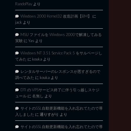
RandoPlay
より
Windows 2000 Kernel32 改造計画【BM】
に
jack
より
MSU ファイルを Windows 2000で解凍してみる
実験
に
Yas
より
Windows NT 3.51 Service Pack 5 をサルベージし
てみた
に
kouka
より
レンタルサーバーのレスポンスが悪すぎるので
調べてみた
に
kouka
より
DTI の VPSサービス終了に伴う引っ越しスケジ
ュール
に
名無し
より
サイトのSSL自動更新機能を入れ忘れてたので導
入しました
に
通りすがり
より
サイトのSSL自動更新機能を入れ忘れてたので導