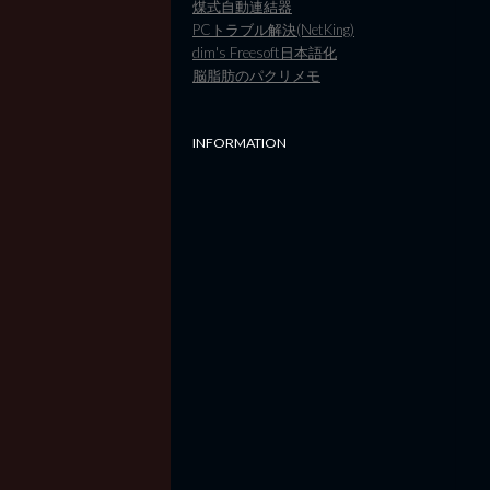
煤式自動連結器
PCトラブル解決(NetKing)
dim's Freesoft日本語化
脳脂肪のパクリメモ
INFORMATION