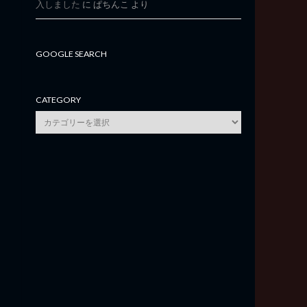
入しました
に
ぱちんこ
より
GOOGLE SEARCH
CATEGORY
category