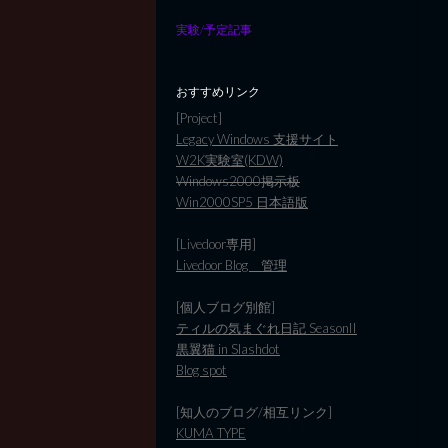
実験/予定記事
おすすめリンク
[Project]
Legacy Windows 支援サイト
W2K実験室(KDW)
Windows2000掲示板
Win2000SP5 日本語版
[Livedoor専用]
Livedoor Blog 管理
[個人ブログ別館]
ティルの気まぐれ日記 SeasonII
黒翼猫 in Slashdot
Blog spot
[知人のブログ/相互リンク]
KUMA TYPE