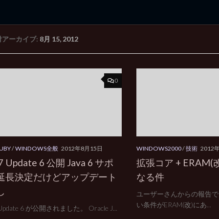
付アーカイブ:
8月 15, 2012
rd Edition
Windows 2000 tunes up blog
0
RUBY
/
WINDOWS全般
2012年8月15日
WINDOWS2000
/
技術
2012
 7 Update 6 公開 Java 6 サポ
拡張コア + ERAM(改
延長決定だけどアップデート
なる件
し
ユーザーさんからの報告で
い条件がERAM(改)にあ...
7 Update 6 が公開されました。 Oracle J...