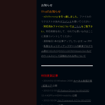
お知らせ
Blogのお知らせ
・
w2k.flxsrv.org を引っ越しました。
ファイルの
リクエストがあれば
コメント
を書いてください
・
対応済みファイルについては
こちら
をご覧下さ
い。
対応依頼を出して、それでも遅いものはここ
に直接コメントしてください
・原則毎日1本の記事アップしています|･ω･)ﾁﾗﾘ
・
私製セキュリティアップデートの解凍プログラ
ム群が HEUR/QVM20.1.0A7B.Malware.Gen など
のウィルスとして誤検出される件について
特別更新記事
・2014/01/15 Windows 2000
カーネル改造計画
/ 拡張コア
公開
・2013/11/10
ATI Radeon Driver for Win2000
13.4 AGPFix+HDMI+mobility 公開
・2013/10/28
.Net Framework 4.0 for Win2000