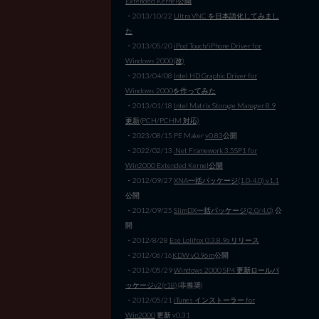
Extended Kernel公開
・2013/10/22
Ultra VNC を日本語化してみまし
た
・2013/05/20
iPod Touch/iPhone Driver for
Windows 2000(改)
・2013/04/08
Intel HD Graphic Driver for
Windows 2000を作ってみた
・2013/01/18
Intel Matrix Storage Manager 8.9
更新(PCH/PCHM 対応)
・2023/08/15 PE Maker
v0.83
公開
・2022/02/13
.Net Framework 3.5SP1 for
Win2000 Extended Kernel公開
・2012/09/27
XNA一括パッケージ(1.0-4.0) v1.1
公開
・2012/09/25
SlimDX一括パッケージ(2.0/4.0)
公
開
・2012/8/28
Ese Lolifox 0.3.8.9a リリース
・2012/06/16
KDW v0.96m
公開
・2012/05/29
Windows 2000 SP4 更新ロールパ
ッケージv2(r18)
(非推奨)
・2012/05/21
iTunes インストーラー for
Win2000
更新 v0.31