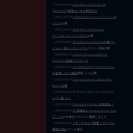
・2012/04/16
MediaPlayer10 for Win2k
(Build4069)拡張カーネル対応など
・2011/10/17
VMWare Playere 3.14/3.15パッチ
v3.14b
公開
・2011/04/23
AMD AHCI/RAID Driver
3.1.1548.155/3.2.1540.53
公開
・2010/09/01
SlimDXとDirectShowLibの複バー
ジョン一括インストーラー
2010/6月版公開
・2010/06/11
DirectX 9.0(June/2010) for
Win2000+拡張Kitリリース
・2010/05/25
Win2000にXACT/XAudio/XInput
を追加しGame強化
更新 v1.4a公開
・2010/04/19
Internet Explorer 6 Bonus Pack
Build 6公開
・2010/03/16 ATI Radeon Driver for Win2000
Legacy版 10.2
・2009/11/02
Dependency Walker 日本語化v2
・2009/09/14
IE6高速化とWindows Script Host
5.7 / 5.8
の中身をMS09-045適用しました
・2009/09/13
メディアタイプ変更ソフト(EISA
構成を読む)
リンク修正