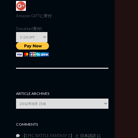
Amazon GIFT
に寄付
Donation(寄付)
ARTICLE ARCHIVES
Article
Archives
COMMENTS
【EPIC BATTLE FANTASY 1】 と 日本語訳
に