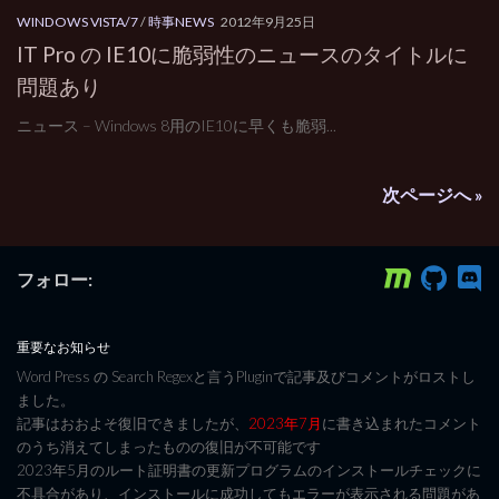
WINDOWS VISTA/7
/
時事NEWS
2012年9月25日
IT Pro の IE10に脆弱性のニュースのタイトルに
問題あり
ニュース – Windows 8用のIE10に早くも脆弱...
次ページへ »
フォロー:
重要なお知らせ
Word Press の Search Regexと言うPluginで記事及びコメントがロストし
ました。
記事はおおよそ復旧できましたが、
2023年7月
に書き込まれたコメント
のうち消えてしまったものの復旧が不可能です
2023年5月のルート証明書の更新プログラムのインストールチェックに
不具合があり、インストールに成功してもエラーが表示される問題があ