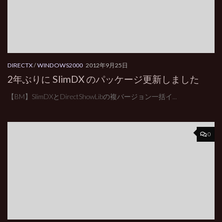
DIRECTX
/
WINDOWS2000
2012年9月25日
2年ぶりに SlimDX のパッケージ更新しました
【BM】SlimDXとDirectShowLibの複バージョン一括イ...
0