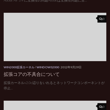
Adobe Air 3.4 に互換性の問題Adobeは互換性問題に言...
0
WIN2000拡張カーネル
/
WINDOWS2000
2012年9月29日
拡張コアの不具合について
拡張カーネルv2.0o辺りをいれるとネットワークコンポーネントが
停止...
0