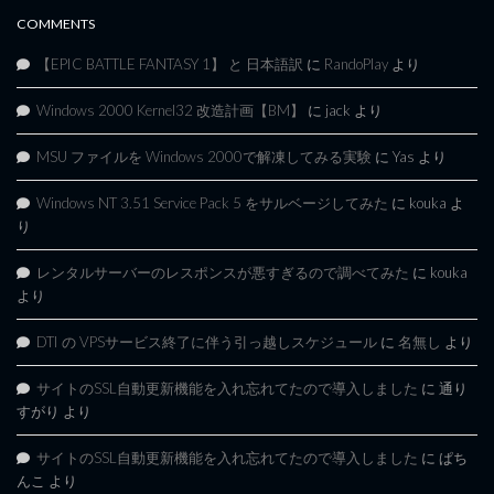
COMMENTS
【EPIC BATTLE FANTASY 1】 と 日本語訳
に
RandoPlay
より
Windows 2000 Kernel32 改造計画【BM】
に
jack
より
MSU ファイルを Windows 2000で解凍してみる実験
に
Yas
より
Windows NT 3.51 Service Pack 5 をサルベージしてみた
に
kouka
よ
り
レンタルサーバーのレスポンスが悪すぎるので調べてみた
に
kouka
より
DTI の VPSサービス終了に伴う引っ越しスケジュール
に
名無し
より
サイトのSSL自動更新機能を入れ忘れてたので導入しました
に
通り
すがり
より
サイトのSSL自動更新機能を入れ忘れてたので導入しました
に
ぱち
んこ
より