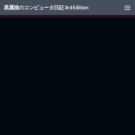
黒翼猫のコンピュータ日記 3rd Edition
コンテンツへスキップ