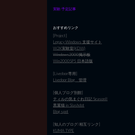
実験/予定記事
おすすめリンク
[Project]
Legacy Windows 支援サイト
W2K実験室(KDW)
Windows2000掲示板
Win2000SP5 日本語版
[Livedoor専用]
Livedoor Blog 管理
[個人ブログ別館]
ティルの気まぐれ日記 SeasonII
黒翼猫 in Slashdot
Blog spot
[知人のブログ/相互リンク]
KUMA TYPE