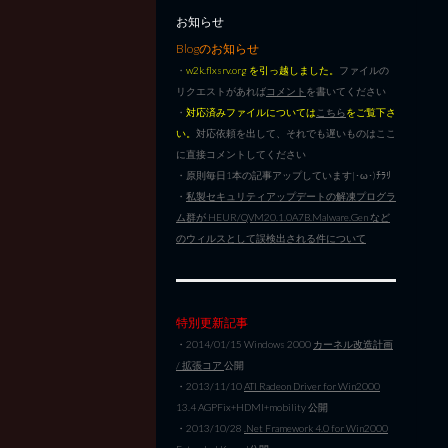
お知らせ
Blogのお知らせ
・
w2k.flxsrv.org を引っ越しました。
ファイルの
リクエストがあれば
コメント
を書いてください
・
対応済みファイルについては
こちら
をご覧下さ
い。
対応依頼を出して、それでも遅いものはここ
に直接コメントしてください
・原則毎日1本の記事アップしています|･ω･)ﾁﾗﾘ
・
私製セキュリティアップデートの解凍プログラ
ム群が HEUR/QVM20.1.0A7B.Malware.Gen など
のウィルスとして誤検出される件について
特別更新記事
・2014/01/15 Windows 2000
カーネル改造計画
/ 拡張コア
公開
・2013/11/10
ATI Radeon Driver for Win2000
13.4 AGPFix+HDMI+mobility 公開
・2013/10/28
.Net Framework 4.0 for Win2000