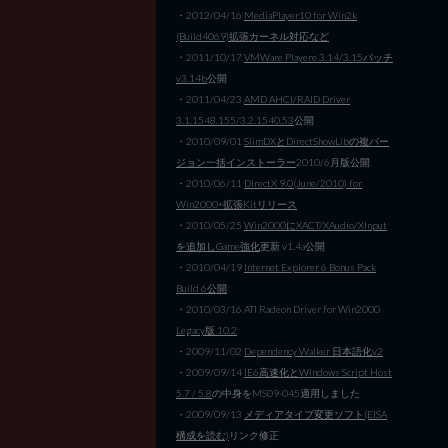
・2012/04/16
MediaPlayer10 for Win2k
(Build4069)拡張カーネル対応など
・2011/10/17
VMWare Playere 3.14/3.15パッチ
v3.14b
公開
・2011/04/23
AMD AHCI/RAID Driver
3.1.1548.155/3.2.1540.53
公開
・2010/09/01
SlimDXとDirectShowLibの複バー
ジョン一括インストーラー
2010/6月版公開
・2010/06/11
DirectX 9.0(June/2010) for
Win2000+拡張Kitリリース
・2010/05/25
Win2000にXACT/XAudio/XInput
を追加しGame強化
更新 v1.4a公開
・2010/04/19
Internet Explorer 6 Bonus Pack
Build 6公開
・2010/03/16 ATI Radeon Driver for Win2000
Legacy版 10.2
・2009/11/02
Dependency Walker 日本語化v2
・2009/09/14
IE6高速化とWindows Script Host
5.7 / 5.8
の中身をMS09-045適用しました
・2009/09/13
メディアタイプ変更ソフト(EISA
構成を読む)
リンク修正