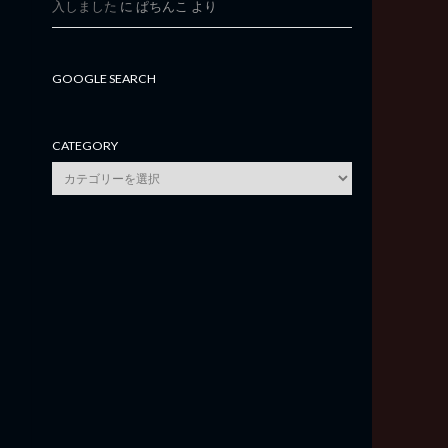
入しました
に
ぱちんこ
より
GOOGLE SEARCH
CATEGORY
category