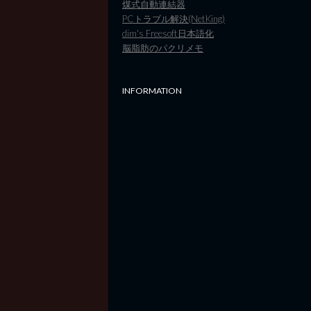
煤式自動連結器
PCトラブル解決(NetKing)
dim's Freesoft日本語化
脳脂肪のパクリメモ
INFORMATION