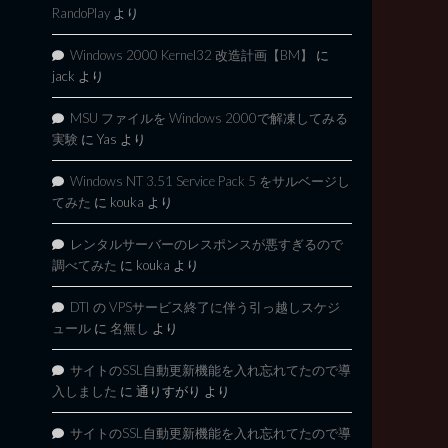
RandoPlay
より
Windows 2000 Kernel32 改造計画【BM】
に
jack
より
MSU ファイルを Windows 2000で解凍してみる
実験
に
Yas
より
Windows NT 3.51 Service Pack 5 をサルベージし
てみた
に
kouka
より
レンタルサーバーのレスポンスが悪すぎるので
調べてみた
に
kouka
より
DTI の VPSサービス終了に伴う引っ越しスケジ
ュール
に
名無し
より
サイトのSSL自動更新機能を入れ忘れてたので導
入しました
に
通りすがり
より
サイトのSSL自動更新機能を入れ忘れてたので導