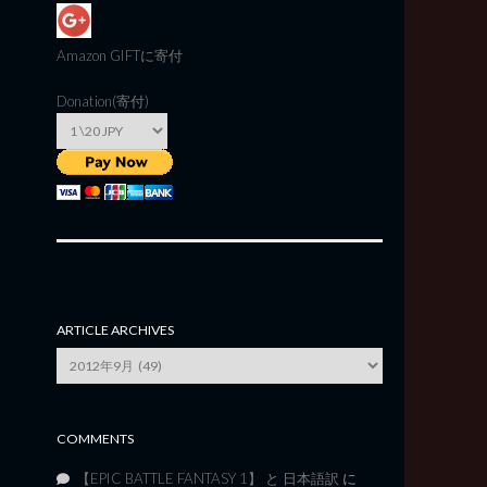
Amazon GIFT
に寄付
Donation(寄付)
ARTICLE ARCHIVES
Article
Archives
COMMENTS
【EPIC BATTLE FANTASY 1】 と 日本語訳
に