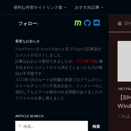
便利な外部サイトリンク集
おすすめ記事
コンテンツへスキップ
フォロー:
日
黒翼猫のコンピュータ日記 3
重要なお知らせ
Word Press の Search Regexと言うPluginで記事及び
コメントがロストしました。
記事はおおよそ復旧できましたが、
2023年7月
に書
き込まれたコメントのうち消えてしまったものの復
旧が不可能です
2023年5月のルート証明書の更新プログラムのイン
ストールチェックに不具合があり、インストールに
.NET 
成功してもエラーが表示される問題がありましたの
【BM】
でファイルを差し替えました
Win
これは、Ne
ARTICLE SEARCH
検
索: