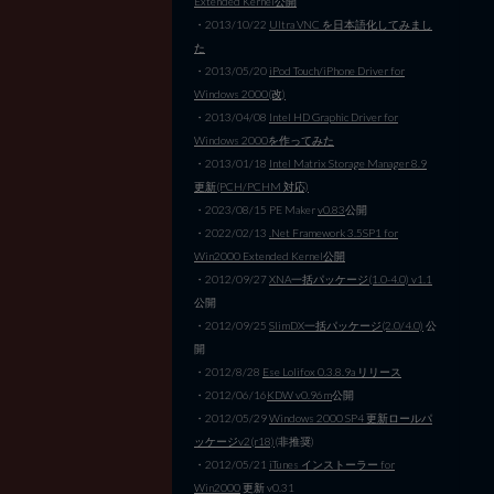
Extended Kernel公開
・2013/10/22
Ultra VNC を日本語化してみまし
た
・2013/05/20
iPod Touch/iPhone Driver for
Windows 2000(改)
・2013/04/08
Intel HD Graphic Driver for
Windows 2000を作ってみた
・2013/01/18
Intel Matrix Storage Manager 8.9
更新(PCH/PCHM 対応)
・2023/08/15 PE Maker
v0.83
公開
・2022/02/13
.Net Framework 3.5SP1 for
Win2000 Extended Kernel公開
・2012/09/27
XNA一括パッケージ(1.0-4.0) v1.1
公開
・2012/09/25
SlimDX一括パッケージ(2.0/4.0)
公
開
・2012/8/28
Ese Lolifox 0.3.8.9a リリース
・2012/06/16
KDW v0.96m
公開
・2012/05/29
Windows 2000 SP4 更新ロールパ
ッケージv2(r18)
(非推奨)
・2012/05/21
iTunes インストーラー for
Win2000
更新 v0.31