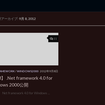
付アーカイブ:
9月 8, 2012
rd Edition
Windows 2000 tunes up blog
11
FRAMEWORK
/
WINDOWS2000
2012年9月8日
 .Net framework 4.0 for
dows 2000公開
t framework 4.0 for Windows ...