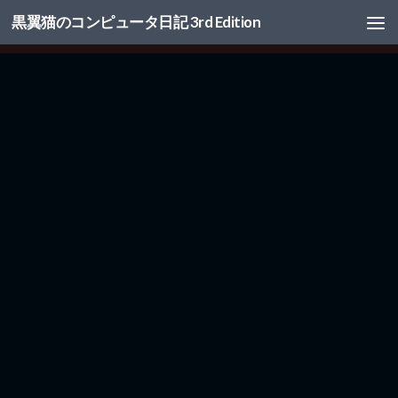
黒翼猫のコンピュータ日記 3rd Edition
コンテンツへスキップ