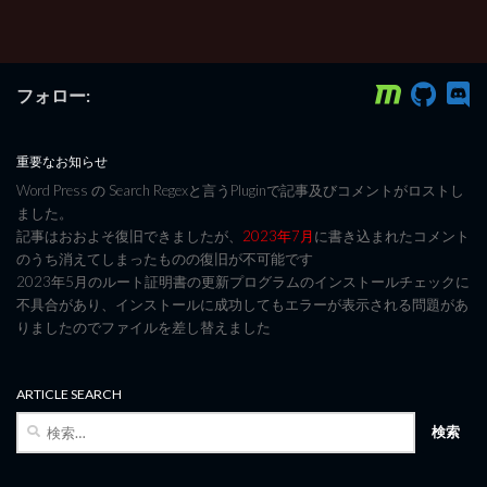
フォロー:
重要なお知らせ
Word Press の Search Regexと言うPluginで記事及びコメントがロストし
ました。
記事はおおよそ復旧できましたが、
2023年7月
に書き込まれたコメント
のうち消えてしまったものの復旧が不可能です
2023年5月のルート証明書の更新プログラムのインストールチェックに
不具合があり、インストールに成功してもエラーが表示される問題があ
りましたのでファイルを差し替えました
ARTICLE SEARCH
検
索: