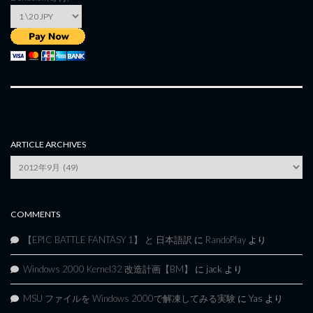
ARTICLE ARCHIVES
Article
Archives
COMMENTS
【EPIC BATTLE FANTASY 1】 と 日本語訳
に
RandoPlay
より
Windows 2000 Kernel32 改造計画【BM】
に
jack
より
MSU ファイルを Windows 2000で解凍してみる実験
に
Yas
より