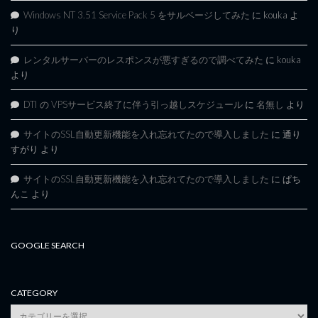
Windows NT 3.51 Service Pack 5 をサルベージしてみた
に
kouka
よ
り
レンタルサーバーのレスポンスが悪すぎるので調べてみた
に
kouka
より
DTI の VPSサービス終了に伴う引っ越しスケジュール
に
名無し
より
サイトのSSL自動更新機能を入れ忘れてたので導入しました
に
通り
すがり
より
サイトのSSL自動更新機能を入れ忘れてたので導入しました
に
ぱち
んこ
より
GOOGLE SEARCH
CATEGORY
category