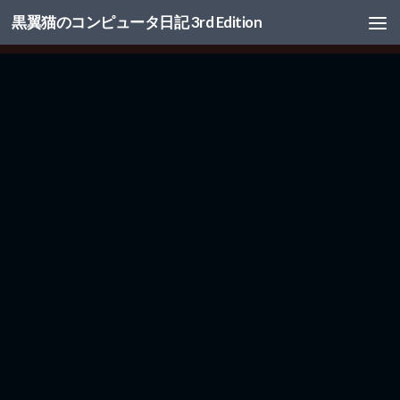
黒翼猫のコンピュータ日記 3rd Edition
コンテンツへスキップ