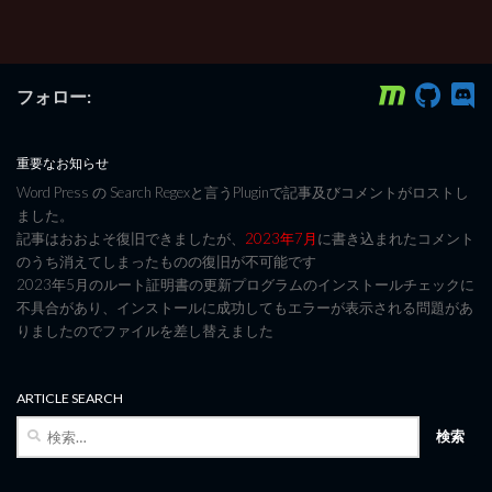
フォロー:
重要なお知らせ
Word Press の Search Regexと言うPluginで記事及びコメントがロストし
ました。
記事はおおよそ復旧できましたが、
2023年7月
に書き込まれたコメント
のうち消えてしまったものの復旧が不可能です
2023年5月のルート証明書の更新プログラムのインストールチェックに
不具合があり、インストールに成功してもエラーが表示される問題があ
りましたのでファイルを差し替えました
ARTICLE SEARCH
検
索: