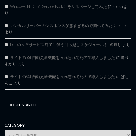
Windows NT 3.51 Service Pack 5 をサルベージしてみた
に
kouka
よ
り
レンタルサーバーのレスポンスが悪すぎるので調べてみた
に
kouka
より
DTI の VPSサービス終了に伴う引っ越しスケジュール
に
名無し
より
サイトのSSL自動更新機能を入れ忘れてたので導入しました
に
通り
すがり
より
サイトのSSL自動更新機能を入れ忘れてたので導入しました
に
ぱち
んこ
より
GOOGLE SEARCH
CATEGORY
category