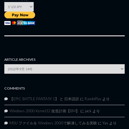
ARTICLE ARCHIVES
Article
Archives
COMMENTS
【EPIC BATTLE FANTASY 1】 と 日本語訳
に
RandoPlay
より
Windows 2000 Kernel32 改造計画【BM】
に
jack
より
MSU ファイルを Windows 2000で解凍してみる実験
に
Yas
より