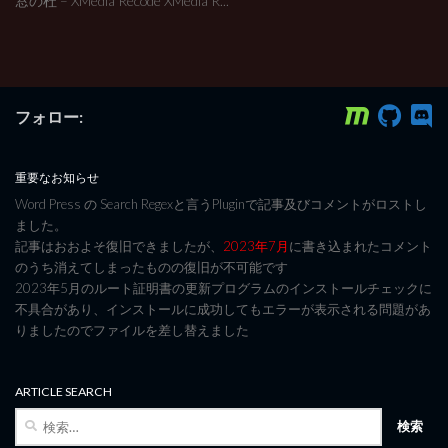
窓の杜 – XMedia Recode XMedia R...
フォロー:
重要なお知らせ
Word Press の Search Regexと言うPluginで記事及びコメントがロストし
ました。
記事はおおよそ復旧できましたが、
2023年7月
に書き込まれたコメント
のうち消えてしまったものの復旧が不可能です
2023年5月のルート証明書の更新プログラムのインストールチェックに
不具合があり、インストールに成功してもエラーが表示される問題があ
りましたのでファイルを差し替えました
ARTICLE SEARCH
検
索: