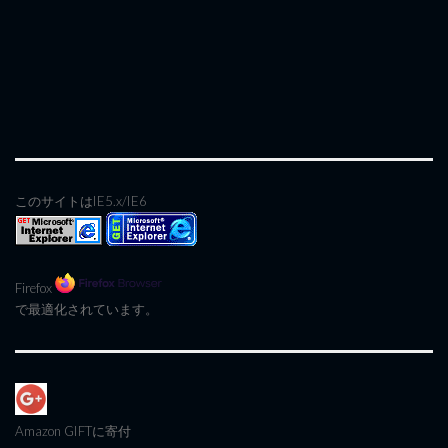
このサイトはIE5.x/IE6
Firefox
で最適化されています。
Amazon GIFT
に寄付