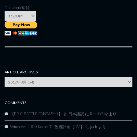
Donation(寄付)
ARTICLE ARCHIVES
Article
Archives
COMMENTS
【EPIC BATTLE FANTASY 1】 と 日本語訳
に
RandoPlay
より
Windows 2000 Kernel32 改造計画【BM】
に
jack
より