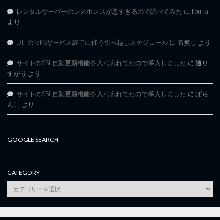
レンタルサーバーのレスポンスが悪すぎるので調べてみた
に
kouka
より
DTI の VPSサービス終了に伴う引っ越しスケジュール
に
名無し
より
サイトのSSL自動更新機能を入れ忘れてたので導入しました
に
通り
すがり
より
サイトのSSL自動更新機能を入れ忘れてたので導入しました
に
ぱち
んこ
より
GOOGLE SEARCH
CATEGORY
category