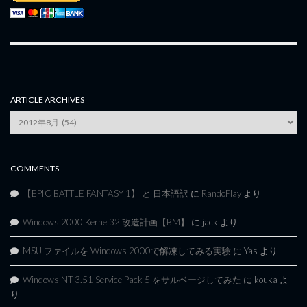
ARTICLE ARCHIVES
Article
Archives
COMMENTS
【EPIC BATTLE FANTASY 1】 と 日本語訳
に
RandoPlay
より
Windows 2000 Kernel32 改造計画【BM】
に
jack
より
MSU ファイルを Windows 2000で解凍してみる実験
に
Yas
より
Windows NT 3.51 Service Pack 5 をサルベージしてみた
に
kouka
よ
り