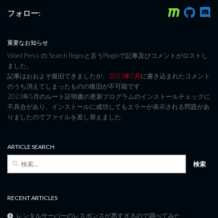
フォロー:
重要なお知らせ
Word Press の Search Regexと言うPluginで記事及びコメントがロストし
ました。
記事はおおよそ復旧できましたが、
2023年7月
に書き込まれたコメント
のうち消えてしまったものの復旧が不可能です
2023年5月のルート証明書の更新プログラムのインストールチェックに
不具合があり、インストールに成功してもエラーが表示される問題があ
りましたのでファイルを差し替えました
ARTICLE SEARCH
検
索:
RECENT ARTICLES
レンタルサーバーのレスポンスが悪すぎるので調べてみた