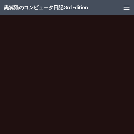
黒翼猫のコンピュータ日記 3rd Edition
コンテンツへスキップ