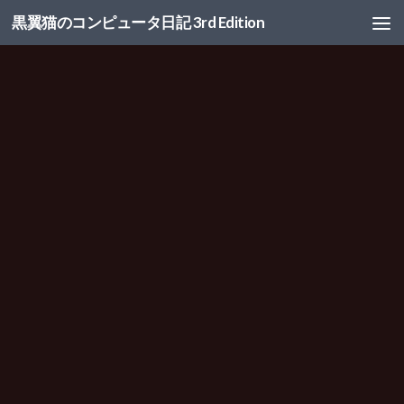
黒翼猫のコンピュータ日記 3rd Edition
コンテンツへスキップ