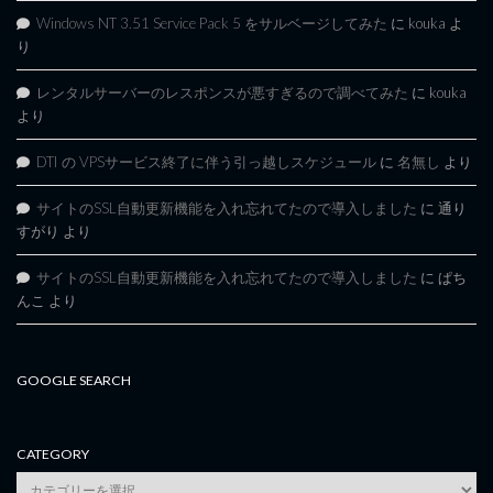
Windows NT 3.51 Service Pack 5 をサルベージしてみた
に
kouka
よ
り
レンタルサーバーのレスポンスが悪すぎるので調べてみた
に
kouka
より
DTI の VPSサービス終了に伴う引っ越しスケジュール
に
名無し
より
サイトのSSL自動更新機能を入れ忘れてたので導入しました
に
通り
すがり
より
サイトのSSL自動更新機能を入れ忘れてたので導入しました
に
ぱち
んこ
より
GOOGLE SEARCH
CATEGORY
category