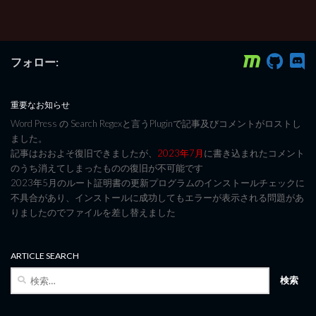
フォロー:
重要なお知らせ
Word Press の Search Regexと言うPluginで記事及びコメントがロストし
ました。
記事はおおよそ復旧できましたが、
2023年7月
に書き込まれたコメント
のうち消えてしまったものの復旧が不可能です
2023年5月のルート証明書の更新プログラムのインストールチェックに
不具合があり、インストールに成功してもエラーが表示される問題があ
りましたのでファイルを差し替えました
ARTICLE SEARCH
検
索: