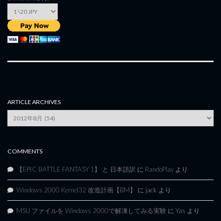
ARTICLE ARCHIVES
Article
Archives
COMMENTS
【EPIC BATTLE FANTASY 1】 と 日本語訳
に
RandoPlay
より
Windows 2000 Kernel32 改造計画【BM】
に
jack
より
MSU ファイルを Windows 2000で解凍してみる実験
に
Yas
より