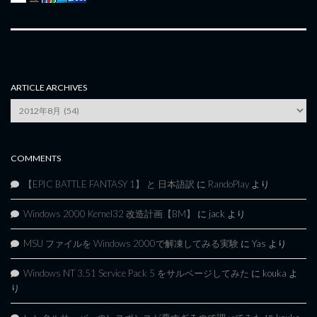
ARTICLE ARCHIVES
Article
Archives
COMMENTS
【EPIC BATTLE FANTASY 1】 と 日本語訳
に
RandoPlay
より
Windows 2000 Kernel32 改造計画【BM】
に
jack
より
MSU ファイルを Windows 2000で解凍してみる実験
に
Yas
より
Windows NT 3.51 Service Pack 5 をサルベージしてみた
に
kouka
よ
り