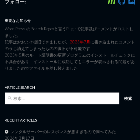
フォロー:
重要なお知らせ
Word Press の Search Regexと言うPluginで記事及びコメントがロストし
ました。
記事はおおよそ復旧できましたが、
2023年7月
に書き込まれたコメント
のうち消えてしまったものの復旧が不可能です
2023年5月のルート証明書の更新プログラムのインストールチェックに
不具合があり、インストールに成功してもエラーが表示される問題があ
りましたのでファイルを差し替えました
ARTICLE SEARCH
検
索:
RECENT ARTICLES
レンタルサーバーのレスポンスが悪すぎるので調べてみた
2026年3月17日