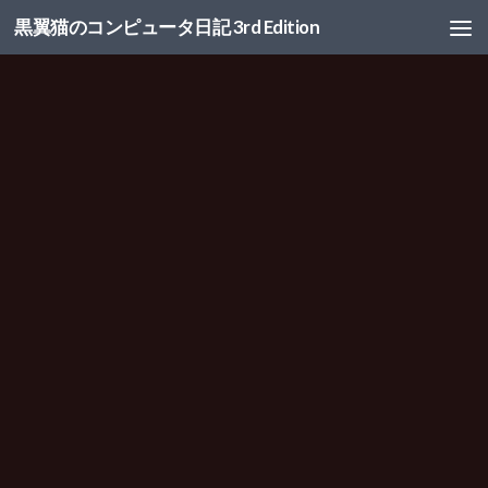
黒翼猫のコンピュータ日記 3rd Edition
コンテンツへスキップ