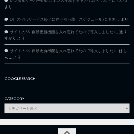
レンタルサーバーのレスポンスが悪すぎるので調べてみた
に
kouka
より
DTI の VPSサービス終了に伴う引っ越しスケジュール
に
名無し
より
サイトのSSL自動更新機能を入れ忘れてたので導入しました
に
通り
すがり
より
サイトのSSL自動更新機能を入れ忘れてたので導入しました
に
ぱち
んこ
より
GOOGLE SEARCH
CATEGORY
category