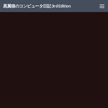
黒翼猫のコンピュータ日記 3rd Edition
コンテンツへスキップ