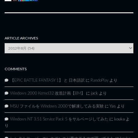
ARTICLE ARCHIVES
Article
Archives
COMMENTS
【EPIC BATTLE FANTASY 1】 と 日本語訳
に
RandoPlay
より
Windows 2000 Kernel32 改造計画【BM】
に
jack
より
MSU ファイルを Windows 2000で解凍してみる実験
に
Yas
より
Windows NT 3.51 Service Pack 5 をサルベージしてみた
に
kouka
よ
り