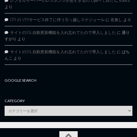
レンタルサーバーのレスポンスが悪すぎるので調べてみた
に
kouka
より
DTI の VPSサービス終了に伴う引っ越しスケジュール
に
名無し
より
サイトのSSL自動更新機能を入れ忘れてたので導入しました
に
通り
すがり
より
サイトのSSL自動更新機能を入れ忘れてたので導入しました
に
ぱち
んこ
より
GOOGLE SEARCH
CATEGORY
category