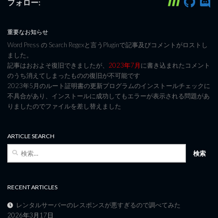
フォロー:
重要なお知らせ
Word Press の Search Regexと言うPluginで記事及びコメントがロストし
ました。
記事はおおよそ復旧できましたが、
2023年7月
に書き込まれたコメント
のうち消えてしまったものの復旧が不可能です
2023年5月のルート証明書の更新プログラムのインストールチェックに
不具合があり、インストールに成功してもエラーが表示される問題があ
りましたのでファイルを差し替えました
ARTICLE SEARCH
検
索:
RECENT ARTICLES
レンタルサーバーのレスポンスが悪すぎるので調べてみた
2026年3月17日