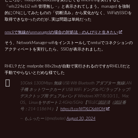
「wls224u1i2 wifi 管理無し –」と表示されてしまう。managed を強制
的にONにしてみたものの「切断済み」から変化がなく、WiFiのSSIDを
取得できなかったのだが…実は問題は単純だった
nmcliで無線がunmanagedの場合の対処法 – のんびりと生きたい
そう、NetworkManager-wifiをインストールしてnmtuiでコネクションの
アクティベートを実行したら、SSIDが表示されました。
RHEL9 だと modprobe 88x2buが自動で実行されるのですがRHEL8だと
手動でやらないとだめな様でした
10Gtek 1300Mbps 無線 USB Wifi Bluetooth アダプター 無線LAN
子機 ネットワークカード USB WiFi ドングル PC/ラップトップ/
デスクトップ用 デュアルバンド Windows XP/7/8/10/11、Mac
OS、Linuxをサポート 2.4GHz/5GHz【TELEC認証済（認証番
号：214-118694）】
https://t.co/WTXLCXaWOM
— もふったー (@mofooter)
August 30, 2024