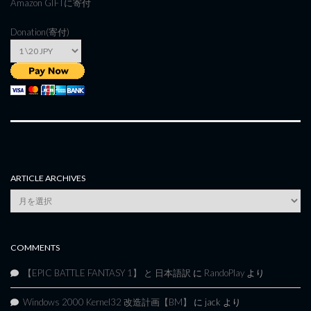
Amazon GIFT
に寄付
Donation(寄付)
ARTICLE ARCHIVES
Article
Archives
COMMENTS
【EPIC BATTLE FANTASY 1】 と 日本語訳
に
RandoPlay
より
Windows 2000 Kernel32 改造計画【BM】
に
jack
より