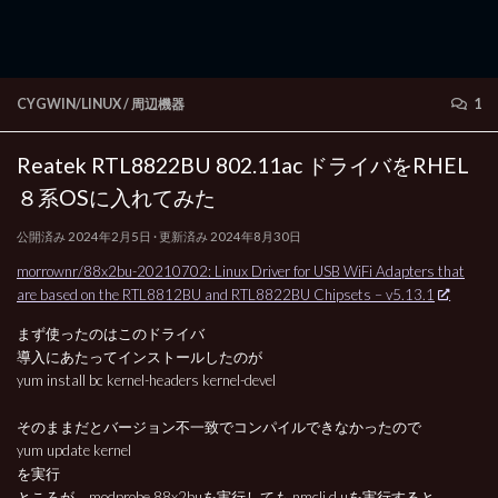
CYGWIN/LINUX
/
周辺機器
1
Reatek RTL8822BU 802.11ac ドライバをRHEL
８系OSに入れてみた
公開済み
2024年2月5日
· 更新済み
2024年8月30日
morrownr/88x2bu-20210702: Linux Driver for USB WiFi Adapters that
are based on the RTL8812BU and RTL8822BU Chipsets – v5.13.1
まず使ったのはこのドライバ
導入にあたってインストールしたのが
yum install bc kernel-headers kernel-devel
そのままだとバージョン不一致でコンパイルできなかったので
yum update kernel
を実行
ところが、modprobe 88x2buを実行しても nmcli d uを実行すると