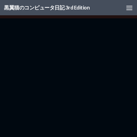
黒翼猫のコンピュータ日記 3rd Edition
コンテンツへスキップ