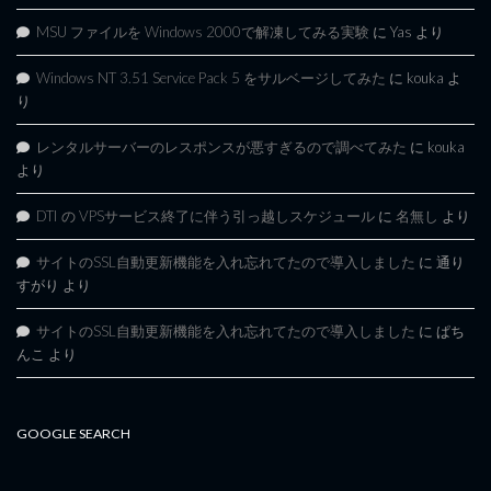
MSU ファイルを Windows 2000で解凍してみる実験
に
Yas
より
Windows NT 3.51 Service Pack 5 をサルベージしてみた
に
kouka
よ
り
レンタルサーバーのレスポンスが悪すぎるので調べてみた
に
kouka
より
DTI の VPSサービス終了に伴う引っ越しスケジュール
に
名無し
より
サイトのSSL自動更新機能を入れ忘れてたので導入しました
に
通り
すがり
より
サイトのSSL自動更新機能を入れ忘れてたので導入しました
に
ぱち
んこ
より
GOOGLE SEARCH