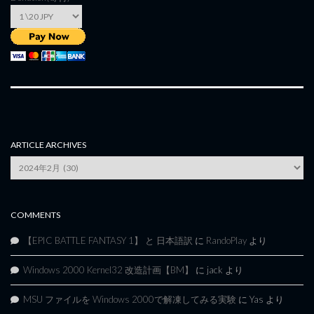
ARTICLE ARCHIVES
Article
Archives
COMMENTS
【EPIC BATTLE FANTASY 1】 と 日本語訳
に
RandoPlay
より
Windows 2000 Kernel32 改造計画【BM】
に
jack
より
MSU ファイルを Windows 2000で解凍してみる実験
に
Yas
より