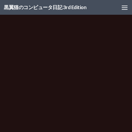
黒翼猫のコンピュータ日記 3rd Edition
コンテンツへスキップ