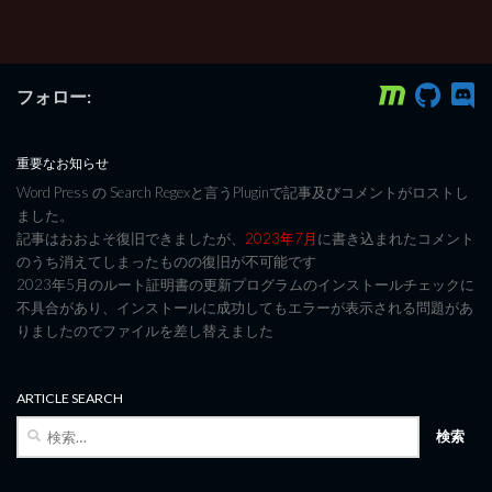
フォロー:
重要なお知らせ
Word Press の Search Regexと言うPluginで記事及びコメントがロストし
ました。
記事はおおよそ復旧できましたが、
2023年7月
に書き込まれたコメント
のうち消えてしまったものの復旧が不可能です
2023年5月のルート証明書の更新プログラムのインストールチェックに
不具合があり、インストールに成功してもエラーが表示される問題があ
りましたのでファイルを差し替えました
ARTICLE SEARCH
検
索: