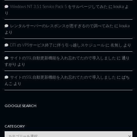
Windows NT 3.51 Service Pack 5 をサルベージしてみた
に
kouka
よ
り
レンタルサーバーのレスポンスが悪すぎるので調べてみた
に
kouka
より
DTI の VPSサービス終了に伴う引っ越しスケジュール
に
名無し
より
サイトのSSL自動更新機能を入れ忘れてたので導入しました
に
通り
すがり
より
サイトのSSL自動更新機能を入れ忘れてたので導入しました
に
ぱち
んこ
より
GOOGLE SEARCH
CATEGORY
category