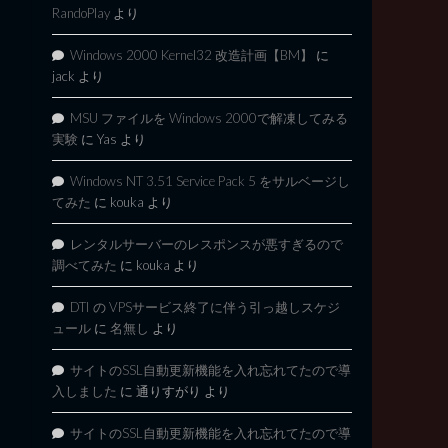
RandoPlay
より
Windows 2000 Kernel32 改造計画【BM】
に
jack
より
MSU ファイルを Windows 2000で解凍してみる
実験
に
Yas
より
Windows NT 3.51 Service Pack 5 をサルベージし
てみた
に
kouka
より
レンタルサーバーのレスポンスが悪すぎるので
調べてみた
に
kouka
より
DTI の VPSサービス終了に伴う引っ越しスケジ
ュール
に
名無し
より
サイトのSSL自動更新機能を入れ忘れてたので導
入しました
に
通りすがり
より
サイトのSSL自動更新機能を入れ忘れてたので導