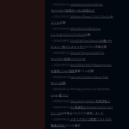
・2012/04/16
MediaPlayer10 for Win2k
(Build4069)拡張カーネル対応など
・2011/10/17
VMWare Playere 3.14/3.15パッチ
v3.14b
公開
・2011/04/23
AMD AHCI/RAID Driver
3.1.1548.155/3.2.1540.53
公開
・2010/09/01
SlimDXとDirectShowLibの複バー
ジョン一括インストーラー
2010/6月版公開
・2010/06/11
DirectX 9.0(June/2010) for
Win2000+拡張Kitリリース
・2010/05/25
Win2000にXACT/XAudio/XInput
を追加しGame強化
更新 v1.4a公開
・2010/04/19
Internet Explorer 6 Bonus Pack
Build 6公開
・2010/03/16 ATI Radeon Driver for Win2000
Legacy版 10.2
・2009/11/02
Dependency Walker 日本語化v2
・2009/09/14
IE6高速化とWindows Script Host
5.7 / 5.8
の中身をMS09-045適用しました
・2009/09/13
メディアタイプ変更ソフト(EISA
構成を読む)
リンク修正