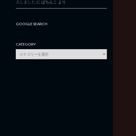
入しました
に
ぱちんこ
より
GOOGLE SEARCH
CATEGORY
category