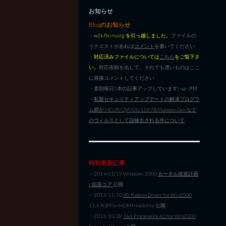
お知らせ
Blogのお知らせ
・
w2k.flxsrv.org を引っ越しました。
ファイルの
リクエストがあれば
コメント
を書いてください
・
対応済みファイルについては
こちら
をご覧下さ
い。
対応依頼を出して、それでも遅いものはここ
に直接コメントしてください
・原則毎日1本の記事アップしています|･ω･)ﾁﾗﾘ
・
私製セキュリティアップデートの解凍プログラ
ム群が HEUR/QVM20.1.0A7B.Malware.Gen など
のウィルスとして誤検出される件について
特別更新記事
・2014/01/15 Windows 2000
カーネル改造計画
/ 拡張コア
公開
・2013/11/10
ATI Radeon Driver for Win2000
13.4 AGPFix+HDMI+mobility 公開
・2013/10/28
.Net Framework 4.0 for Win2000