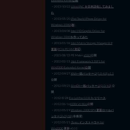
Extended Kernel公開
・2013/10/22
Ultra VNC を日本語化してみまし
た
・2013/05/20
iPod Touch/iPhone Driver for
Windows 2000(改)
・2013/04/08
Intel HD Graphic Driver for
Windows 2000を作ってみた
・2013/01/18
Intel Matrix Storage Manager 8.9
更新(PCH/PCHM 対応)
・2023/08/15 PE Maker
v0.83
公開
・2022/02/13
.Net Framework 3.5SP1 for
Win2000 Extended Kernel公開
・2012/09/27
XNA一括パッケージ(1.0-4.0) v1.1
公開
・2012/09/25
SlimDX一括パッケージ(2.0/4.0)
公
開
・2012/8/28
Ese Lolifox 0.3.8.9a リリース
・2012/06/16
KDW v0.96m
公開
・2012/05/29
Windows 2000 SP4 更新ロールパ
ッケージv2(r18)
(非推奨)
・2012/05/21
iTunes インストーラー for
Win2000
更新 v0.31