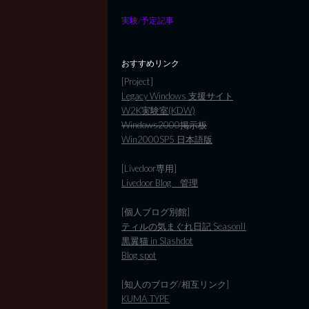
実験/予定記事
おすすめリンク
[Project]
Legacy Windows 支援サイト
W2K実験室(KDW)
Windows2000掲示板
Win2000SP5 日本語版
[Livedoor専用]
Livedoor Blog 管理
[個人ブログ別館]
ティルの気まぐれ日記 SeasonII
黒翼猫 in Slashdot
Blog spot
[知人のブログ/相互リンク]
KUMA TYPE