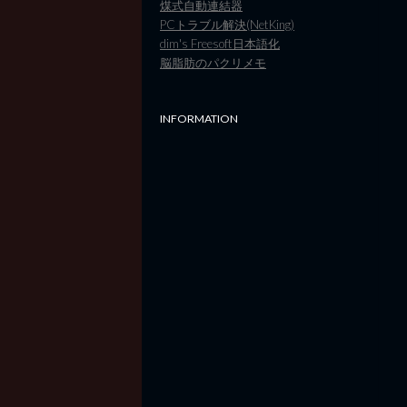
煤式自動連結器
PCトラブル解決(NetKing)
dim's Freesoft日本語化
脳脂肪のパクリメモ
INFORMATION