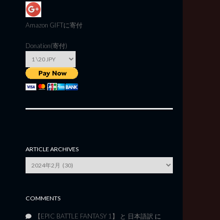
Amazon GIFT
に寄付
Donation(寄付)
ARTICLE ARCHIVES
Article
Archives
COMMENTS
【EPIC BATTLE FANTASY 1】 と 日本語訳
に