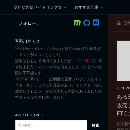
便利な外部サイトリンク集
おすすめ記事
コンテンツへスキップ
フォロー:
日
黒翼猫のコンピュータ日記 3
重要なお知らせ
Word Press の Search Regexと言うPluginで記事及び
コメントがロストしました。
記事はおおよそ復旧できましたが、
2023年7月
に書
き込まれたコメントのうち消えてしまったものの復
旧が不可能です
2023年5月のルート証明書の更新プログラムのイン
ストールチェックに不具合があり、インストールに
SECURI
成功してもエラーが表示される問題がありましたの
ある
でファイルを差し替えました
販売
FT
ARTICLE SEARCH
検
個人情
索:
情報販売