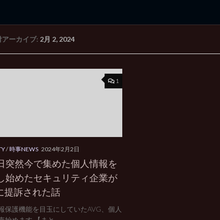
付アーカイブ:
2月 2, 2024
rd Edition
Windows 2000 tunes up blog
1
TY
/
時事NEWS
2024年2月2日
日突然今で集めた個人情報を
し始めたセキュリティ企業が
Cに提訴された話
報保護機能を目玉にしていたAVG、個人
始めます 【まと...