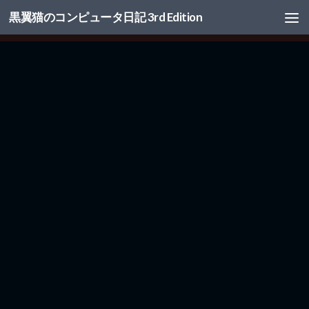
黒翼猫のコンピュータ日記 3rd Edition
コンテンツへスキップ