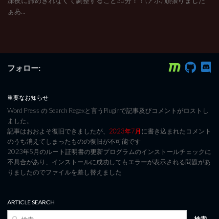
深夜に諦めきれなくて調整すること30分！！(アホ) 頑張りました
ぁあ...
フォロー:
重要なお知らせ
Word Press の Search Regexと言うPluginで記事及びコメントがロストし
ました。
記事はおおよそ復旧できましたが、
2023年7月
に書き込まれたコメント
のうち消えてしまったものの復旧が不可能です
2023年5月のルート証明書の更新プログラムのインストールチェックに
不具合があり、インストールに成功してもエラーが表示される問題があ
りましたのでファイルを差し替えました
ARTICLE SEARCH
検