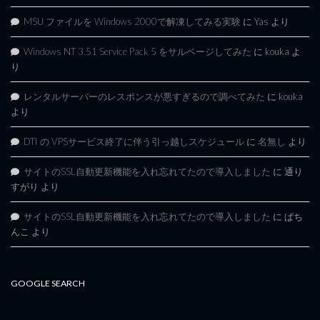
MSU ファイルを Windows 2000で解凍してみる実験
に
Yas
より
Windows NT 3.51 Service Pack 5 をサルベージしてみた
に
kouka
よ
り
レンタルサーバーのレスポンスが悪すぎるので調べてみた
に
kouka
より
DTI の VPSサービス終了に伴う引っ越しスケジュール
に
名無し
より
サイトのSSL自動更新機能を入れ忘れてたので導入しました
に
通り
すがり
より
サイトのSSL自動更新機能を入れ忘れてたので導入しました
に
ぱち
んこ
より
GOOGLE SEARCH