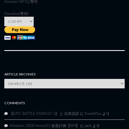
Amazon GIFT
に寄付
Donation(寄付)
ARTICLE ARCHIVES
Article
Archives
COMMENTS
【EPIC BATTLE FANTASY 1】 と 日本語訳
に
RandoPlay
より
Windows 2000 Kernel32 改造計画【BM】
に
jack
より