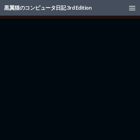
黒翼猫のコンピュータ日記 3rd Edition
コンテンツへスキップ