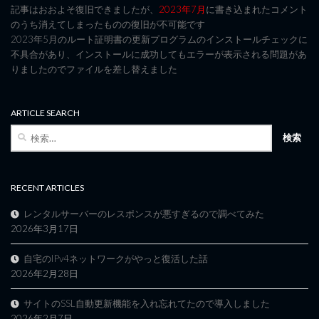
記事はおおよそ復旧できましたが、
2023年7月
に書き込まれたコメント
のうち消えてしまったものの復旧が不可能です
2023年5月のルート証明書の更新プログラムのインストールチェックに
不具合があり、インストールに成功してもエラーが表示される問題があ
りましたのでファイルを差し替えました
ARTICLE SEARCH
検
索:
RECENT ARTICLES
レンタルサーバーのレスポンスが悪すぎるので調べてみた
2026年3月17日
自宅のIPv4ネットワークがやっと復活した話
2026年2月28日
サイトのSSL自動更新機能を入れ忘れてたので導入しました
2026年2月7日