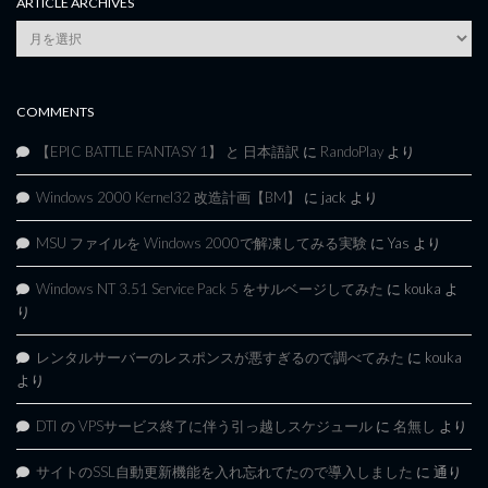
ARTICLE ARCHIVES
Article
Archives
COMMENTS
【EPIC BATTLE FANTASY 1】 と 日本語訳
に
RandoPlay
より
Windows 2000 Kernel32 改造計画【BM】
に
jack
より
MSU ファイルを Windows 2000で解凍してみる実験
に
Yas
より
Windows NT 3.51 Service Pack 5 をサルベージしてみた
に
kouka
よ
り
レンタルサーバーのレスポンスが悪すぎるので調べてみた
に
kouka
より
DTI の VPSサービス終了に伴う引っ越しスケジュール
に
名無し
より
サイトのSSL自動更新機能を入れ忘れてたので導入しました
に
通り