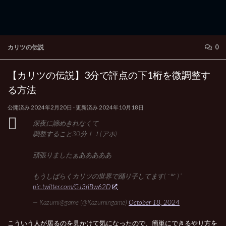
カリツの伝説
0
【カリツの伝説】3分で評点の下1桁を微調整す
る方法
公開済み
2024年2月20日
· 更新済み
2024年10月18日
深夜に諦めきれなくて
調整すること30分！！(アホ)
頑張りましたぁあああああ
もうしばらくカリツの世界で踊り子してます( ¯꒳​¯ )ᐝ
pic.twitter.com/GJ3rjBw62D
— Kazumi@game (@Kazumingame)
October 18, 2024
こういう人が居るのを見かけて気になったので、簡単にできるやり方を