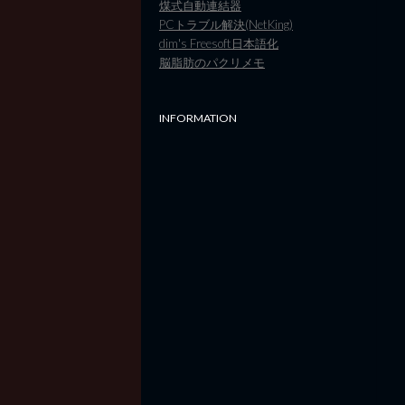
煤式自動連結器
PCトラブル解決(NetKing)
dim's Freesoft日本語化
脳脂肪のパクリメモ
INFORMATION