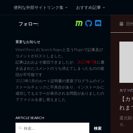
便利な外部サイトリンク集
おすすめ記事
コンテンツへスキップ
フォロー:
日
黒翼猫のコンピュータ日記 3
重要なお知らせ
Word Press の Search Regexと言うPluginで記事及び
コメントがロストしました。
記事はおおよそ復旧できましたが、
2023年7月
に書
き込まれたコメントのうち消えてしまったものの復
旧が不可能です
2023年5月のルート証明書の更新プログラムのイン
ストールチェックに不具合があり、インストールに
カリツ
成功してもエラーが表示される問題がありましたの
【カ
でファイルを差し替えました
れま
還元額チ
ARTICLE SEARCH
カ...
検
索: