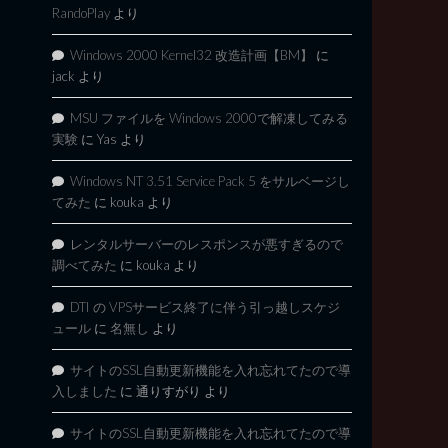
RandoPlay
より
Windows 2000 Kernel32 改造計画【BM】
に
jack
より
MSU ファイルを Windows 2000で解凍してみる
実験
に
Yas
より
Windows NT 3.51 Service Pack 5 をサルベージし
てみた
に
kouka
より
レンタルサーバーのレスポンスが悪すぎるので
調べてみた
に
kouka
より
DTI の VPSサービス終了に伴う引っ越しスケジ
ュール
に
名無し
より
サイトのSSL自動更新機能を入れ忘れてたので導
入しました
に
通りすがり
より
サイトのSSL自動更新機能を入れ忘れてたので導