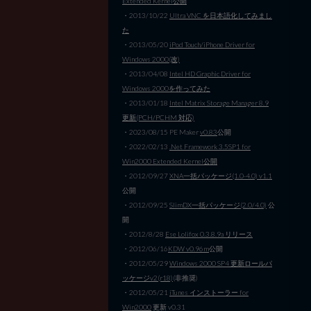
Extended Kernel公開
・2013/10/22
Ultra VNC を日本語化してみまし
た
・2013/05/20
iPod Touch/iPhone Driver for
Windows 2000(改)
・2013/04/08
Intel HD Graphic Driver for
Windows 2000を作ってみた
・2013/01/18
Intel Matrix Storage Manager 8.9
更新(PCH/PCHM 対応)
・2023/08/15 PE Maker
v0.83
公開
・2022/02/13
.Net Framework 3.5SP1 for
Win2000 Extended Kernel公開
・2012/09/27
XNA一括パッケージ(1.0-4.0) v1.1
公開
・2012/09/25
SlimDX一括パッケージ(2.0/4.0)
公
開
・2012/8/28
Ese Lolifox 0.3.8.9a リリース
・2012/06/16
KDW v0.96m
公開
・2012/05/29
Windows 2000 SP4 更新ロールパ
ッケージv2(r18)
(非推奨)
・2012/05/21
iTunes インストーラー for
Win2000
更新 v0.31