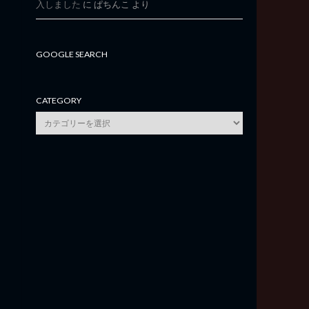
入しました
に
ぱちんこ
より
GOOGLE SEARCH
CATEGORY
category