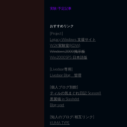
実験/予定記事
おすすめリンク
[Project]
Legacy Windows 支援サイト
W2K実験室(KDW)
Windows2000掲示板
Win2000SP5 日本語版
[Livedoor専用]
Livedoor Blog 管理
[個人ブログ別館]
ティルの気まぐれ日記 SeasonII
黒翼猫 in Slashdot
Blog spot
[知人のブログ/相互リンク]
KUMA TYPE