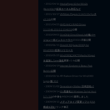
・2012/04/16
MediaPlayer10 for Win2k
(Build4069)拡張カーネル対応など
・2011/10/17
VMWare Playere 3.14/3.15パッチ
v3.14b
公開
・2011/04/23
AMD AHCI/RAID Driver
3.1.1548.155/3.2.1540.53
公開
・2010/09/01
SlimDXとDirectShowLibの複バー
ジョン一括インストーラー
2010/6月版公開
・2010/06/11
DirectX 9.0(June/2010) for
Win2000+拡張Kitリリース
・2010/05/25
Win2000にXACT/XAudio/XInput
を追加しGame強化
更新 v1.4a公開
・2010/04/19
Internet Explorer 6 Bonus Pack
Build 6公開
・2010/03/16 ATI Radeon Driver for Win2000
Legacy版 10.2
・2009/11/02
Dependency Walker 日本語化v2
・2009/09/14
IE6高速化とWindows Script Host
5.7 / 5.8
の中身をMS09-045適用しました
・2009/09/13
メディアタイプ変更ソフト(EISA
構成を読む)
リンク修正