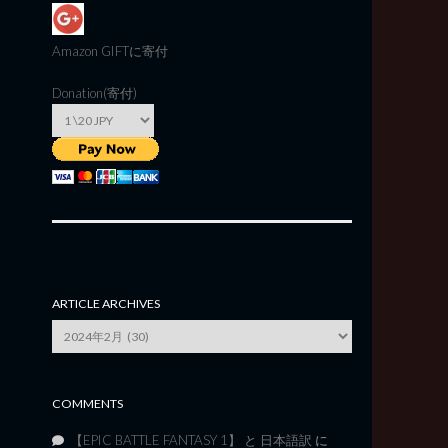
Amazon GIFT
に寄付
Donation(寄付)
ARTICLE ARCHIVES
Article
Archives
COMMENTS
【EPIC BATTLE FANTASY 1】 と 日本語訳
に