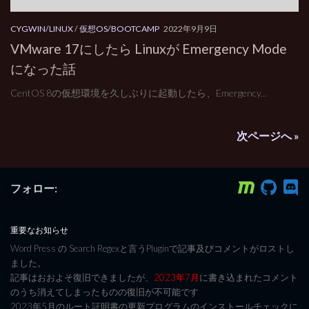
CYGWIN/LINUX
/
仮想OS/BOOTCAMP
2022年9月9日
VMware 17にしたら Linuxが Emergency Mode
になった話
CentOS 8の仮想環境を久しぶりに起動したら、Emergency...
次ページへ »
フォロー:
重要なお知らせ
Word Press の Search Regexと言うPluginで記事及びコメントがロストし
ました。
記事はおおよそ復旧できましたが、
2023年7月
に書き込まれたコメント
のうち消えてしまったものの復旧が不可能です
2023年5月のルート証明書の更新プログラムのインストールチェックに