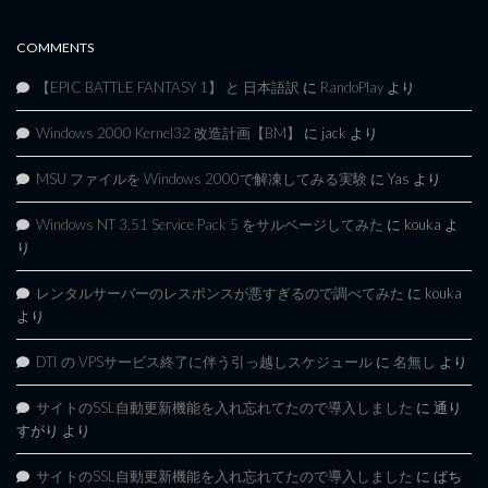
COMMENTS
【EPIC BATTLE FANTASY 1】 と 日本語訳
に
RandoPlay
より
Windows 2000 Kernel32 改造計画【BM】
に
jack
より
MSU ファイルを Windows 2000で解凍してみる実験
に
Yas
より
Windows NT 3.51 Service Pack 5 をサルベージしてみた
に
kouka
よ
り
レンタルサーバーのレスポンスが悪すぎるので調べてみた
に
kouka
より
DTI の VPSサービス終了に伴う引っ越しスケジュール
に
名無し
より
サイトのSSL自動更新機能を入れ忘れてたので導入しました
に
通り
すがり
より
サイトのSSL自動更新機能を入れ忘れてたので導入しました
に
ぱち