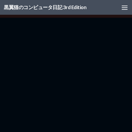
黒翼猫のコンピュータ日記 3rd Edition
コンテンツへスキップ