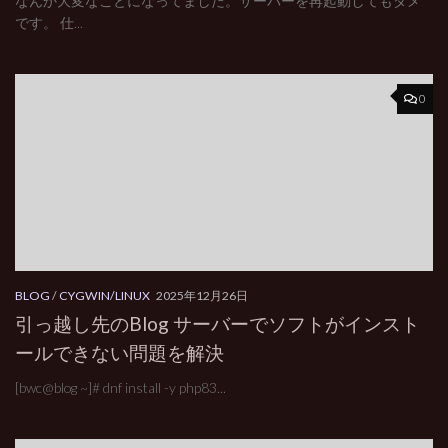
なんか大変なことになってました。サーバーを再起動してもダメ
です。 仕...
0
BLOG
/
CYGWIN/LINUX
2025年12月26日
引っ越し先のBlog サーバーでソフトがインスト
ールできない問題を解決
[bwc@blog ~]# dnf install -y php83...