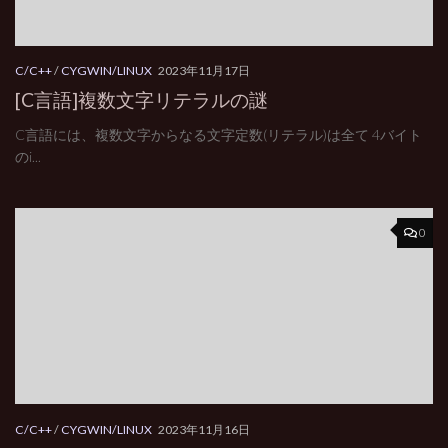
C/C++
/
CYGWIN/LINUX
2023年11月17日
[C言語]複数文字リテラルの謎
C言語には、複数文字からなる文字定数(リテラル)は全て 4バイト
のi...
0
C/C++
/
CYGWIN/LINUX
2023年11月16日