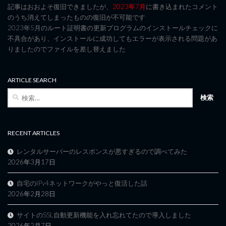
記事はおおよそ復旧できましたが、
2023年7月
に書き込まれたコメント
のうち消えてしまったものの復旧が不可能です
2023年5月のルート証明書の更新プログラムのインストールチェックに
不具合があり、インストールに成功してもエラーが表示される問題があ
りましたのでファイルを差し替えました
ARTICLE SEARCH
検
索:
RECENT ARTICLES
レンタルサーバーのレスポンスが悪すぎるので調べてみた
2026年3月17日
自宅のIPv4ネットワークがやっと復活した話
2026年2月28日
サイトのSSL自動更新機能を入れ忘れてたので導入しました
2026年2月7日