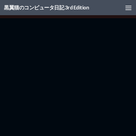
黒翼猫のコンピュータ日記 3rd Edition
コンテンツへスキップ