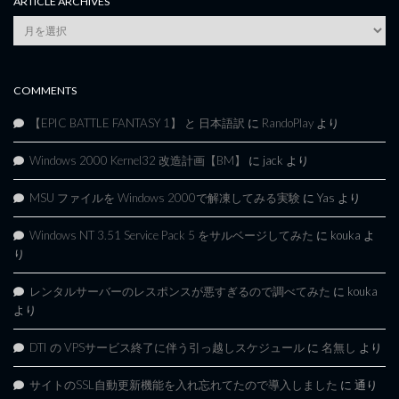
ARTICLE ARCHIVES
Article
Archives
COMMENTS
【EPIC BATTLE FANTASY 1】 と 日本語訳
に
RandoPlay
より
Windows 2000 Kernel32 改造計画【BM】
に
jack
より
MSU ファイルを Windows 2000で解凍してみる実験
に
Yas
より
Windows NT 3.51 Service Pack 5 をサルベージしてみた
に
kouka
よ
り
レンタルサーバーのレスポンスが悪すぎるので調べてみた
に
kouka
より
DTI の VPSサービス終了に伴う引っ越しスケジュール
に
名無し
より
サイトのSSL自動更新機能を入れ忘れてたので導入しました
に
通り