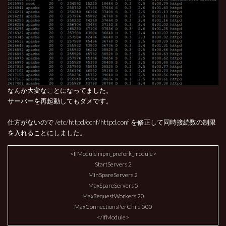
なんか大変なことになってました。
サーバーを再起動してもダメです。
仕方がないので /etc/httpd/conf/httpd.conf を修正して同時接続数の制限
を入れることにしました。
<IfModule mpm_prefork_module>
StartServers 2
MinSpareServers 2
MaxSpareServers 5
MaxRequestWorkers 20
MaxConnectionsPerChild 500
</IfModule>