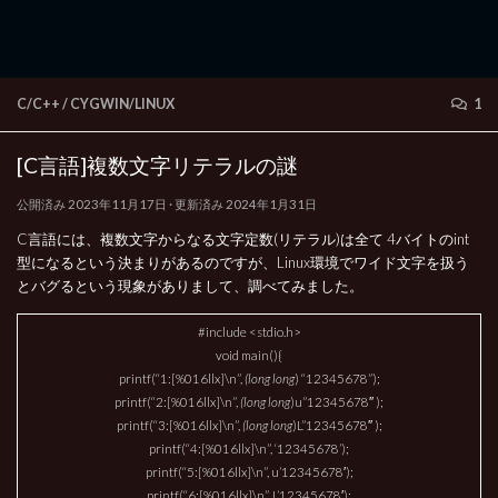
C/C++
/
CYGWIN/LINUX
1
[C言語]複数文字リテラルの謎
公開済み
2023年11月17日
· 更新済み
2024年1月31日
C言語には、複数文字からなる文字定数(リテラル)は全て 4バイトのint
型になるという決まりがあるのですが、Linux環境でワイド文字を扱う
とバグるという現象がありまして、調べてみました。
#include <stdio.h>
void main(){
printf(“1:[%016llx]\n”,
(long long
) “12345678”);
printf(“2:[%016llx]\n”,
(long long
)u”12345678″ );
printf(“3:[%016llx]\n”,
(long long
)L”12345678″ );
printf(“4:[%016llx]\n”, ‘12345678’);
printf(“5:[%016llx]\n”, u’12345678′);
printf(“6:[%016llx]\n”, L’12345678′);