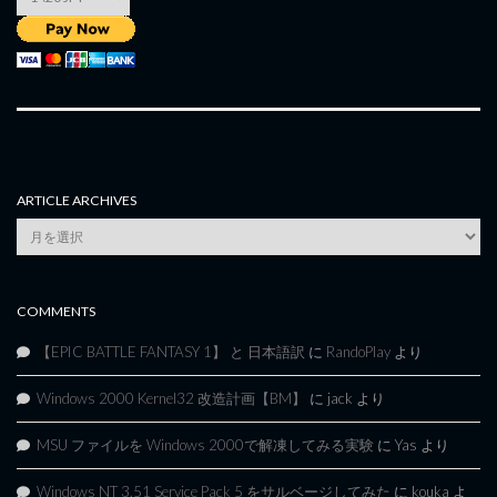
ARTICLE ARCHIVES
Article
Archives
COMMENTS
【EPIC BATTLE FANTASY 1】 と 日本語訳
に
RandoPlay
より
Windows 2000 Kernel32 改造計画【BM】
に
jack
より
MSU ファイルを Windows 2000で解凍してみる実験
に
Yas
より
Windows NT 3.51 Service Pack 5 をサルベージしてみた
に
kouka
よ