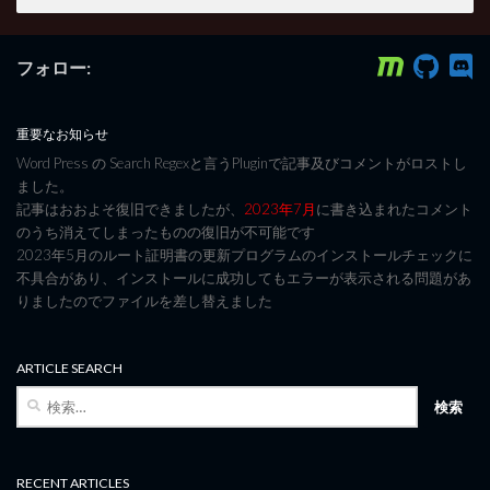
フォロー:
重要なお知らせ
Word Press の Search Regexと言うPluginで記事及びコメントがロストし
ました。
記事はおおよそ復旧できましたが、
2023年7月
に書き込まれたコメント
のうち消えてしまったものの復旧が不可能です
2023年5月のルート証明書の更新プログラムのインストールチェックに
不具合があり、インストールに成功してもエラーが表示される問題があ
りましたのでファイルを差し替えました
ARTICLE SEARCH
検
索:
RECENT ARTICLES