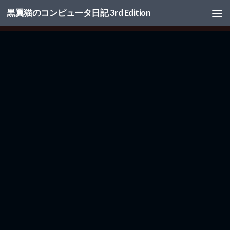
黒翼猫のコンピュータ日記 3rd Edition
コンテンツへスキップ