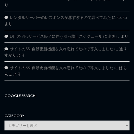
り
レンタルサーバーのレスポンスが悪すぎるので調べてみた
に
kouka
より
DTI の VPSサービス終了に伴う引っ越しスケジュール
に
名無し
より
サイトのSSL自動更新機能を入れ忘れてたので導入しました
に
通り
すがり
より
サイトのSSL自動更新機能を入れ忘れてたので導入しました
に
ぱち
んこ
より
GOOGLE SEARCH
CATEGORY
category