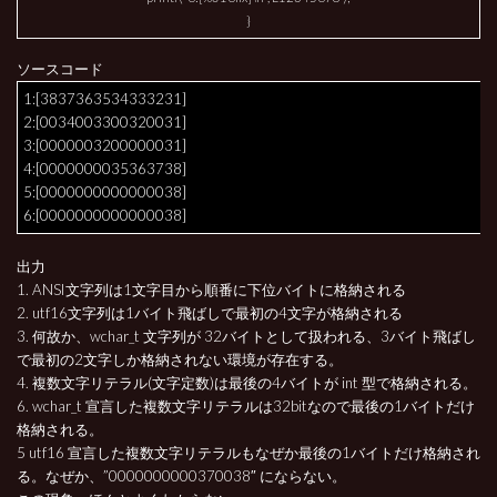
}
ソースコード
1:[3837363534333231]
2:[0034003300320031]
3:[0000003200000031]
4:[0000000035363738]
5:[0000000000000038]
6:[0000000000000038]
出力
1. ANSI文字列は1文字目から順番に下位バイトに格納される
2. utf16文字列は1バイト飛ばしで最初の4文字が格納される
3. 何故か、wchar_t 文字列が 32バイトとして扱われる、3バイト飛ばし
で最初の2文字しか格納されない環境が存在する。
4. 複数文字リテラル(文字定数)は最後の4バイトが int 型で格納される。
6. wchar_t 宣言した複数文字リテラルは32bitなので最後の1バイトだけ
格納される。
5 utf16 宣言した複数文字リテラルもなぜか最後の1バイトだけ格納され
る。なぜか、”0000000000370038″ にならない。