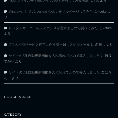
MSU ファイルを Windows 2000で解凍してみる実験
に
Yas
より
Windows NT 3.51 Service Pack 5 をサルベージしてみた
に
kouka
よ
り
レンタルサーバーのレスポンスが悪すぎるので調べてみた
に
kouka
より
DTI の VPSサービス終了に伴う引っ越しスケジュール
に
名無し
より
サイトのSSL自動更新機能を入れ忘れてたので導入しました
に
通り
すがり
より
サイトのSSL自動更新機能を入れ忘れてたので導入しました
に
ぱち
んこ
より
GOOGLE SEARCH
CATEGORY