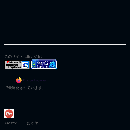
このサイトはIE5.x/IE6
Firefox
で最適化されています。
Amazon GIFT
に寄付