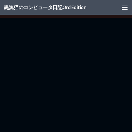
黒翼猫のコンピュータ日記 3rd Edition
コンテンツへスキップ