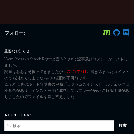
フォロー:
重要なお知らせ
Word Press の Search Regexと言うPluginで記事及びコメントがロストし
ました。
記事はおおよそ復旧できましたが、
2023年7月
に書き込まれたコメント
のうち消えてしまったものの復旧が不可能です
2023年5月のルート証明書の更新プログラムのインストールチェックに
不具合があり、インストールに成功してもエラーが表示される問題があ
りましたのでファイルを差し替えました
ARTICLE SEARCH
検
索: