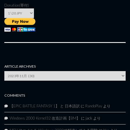
Donation(寄付)
ARTICLE ARCHIVES
Article
Archives
COMMENTS
【EPIC BATTLE FANTASY 1】 と 日本語訳
に
RandoPlay
より
Windows 2000 Kernel32 改造計画【BM】
に
jack
より