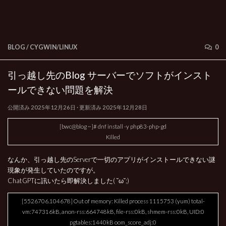
BLOG
/
CYGWIN/LINUX
0
引っ越し先のBlog サーバーでソフトがインスト
ールできない問題を解決
公開済み
2025年12月26日
· 更新済み
2025年12月28日
[bwc@blog ~]# dnf install -y php83-php-gd
Killed
なんか、引っ越し先のServerで一切のアプリがインストールできない謎
現象が発生していたのですが。
ChatGPTに訊いたら即解決しました( ˘ω˘;)
[5526706.104678] Out of memory: Killed process 1115753 (yum) total-
vm:747316kB, anon-rss:664748kB, file-rss:0kB, shmem-rss:0kB, UID:0
pgtables:1440kB oom_score_adj:0