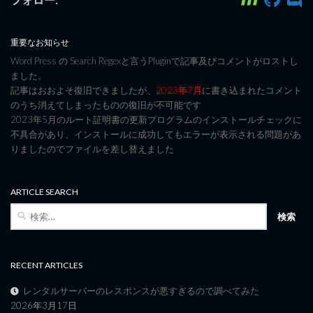
重要なお知らせ
Word Press の Search Regexと言うPluginで記事及びコメントがロストし
ました。
記事はおおよそ復旧できましたが、
2023年7月
に書き込まれたコメント
のうち消えてしまったものの復旧が不可能です
2023年5月のルート証明書の更新プログラムのインストールチェックに
不具合があり、インストールに成功してもエラーが表示される問題があ
りましたのでファイルを差し替えました
ARTICLE SEARCH
検
索:
RECENT ARTICLES
レンタルサーバーのレスポンスが悪すぎるので調べてみた
2026年3月17日