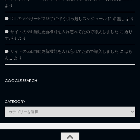
より
DTI の VPSサービス終了に伴う引っ越しスケジュール
に
名無し
より
サイトのSSL自動更新機能を入れ忘れてたので導入しました
に
通り
すがり
より
サイトのSSL自動更新機能を入れ忘れてたので導入しました
に
ぱち
んこ
より
GOOGLE SEARCH
CATEGORY
category