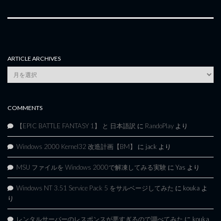
ARTICLE ARCHIVES
Article
Archives
COMMENTS
【EPIC BATTLE FANTASY 1】 と 日本語訳
に
RandoPlay
より
Windows 2000 Kernel32 改造計画【BM】
に
jack
より
MSU ファイルを Windows 2000で解凍してみる実験
に
Yas
より
Windows NT 3.51 Service Pack 5 をサルベージしてみた
に
kouka
よ
り
レンタルサーバーのレスポンスが悪すぎるので調べてみた
に
kouka