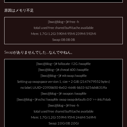
原因はメモリ不足
[bwc@blog ~]# free -h
total used free shared buff/cache available
Mem: 1.7Gi 1.2Gi 590Mi 95Mi 239Mi 592Mi
Swap: 0B 0B 0B
Swapがありませんでした…なんでやねん。
[bwc@blog ~]# fallocate -l 2G /swapfile
[bwc@blog ~]# chmod 600 /swapfile
[bwc@blog ~]# mkswap /swapfile
Setting up swapspace version 1, size = 2 GiB (2147479552 bytes)
no label, UUID=2393bb50-8e02-4648-bb33-b256d6831ffa
[bwc@blog ~]# swapon /swapfile
[bwc@blog ~]# echo ‘/swapfile swap swap defaults 0 0’ >> /etc/fstab
[bwc@blog ~]# free -h
total used free shared buff/cache available
Mem: 1.7Gi 1.2Gi 559Mi 95Mi 246Mi 569Mi
Swap: 2.0Gi 0B 2.0Gi