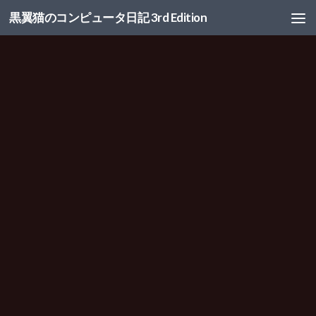
黒翼猫のコンピュータ日記 3rd Edition
コンテンツへスキップ