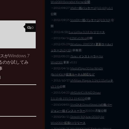
Win2000 Extended Kernel公開
・2012/09/27
XNA一括パッケージ(1.0-4.0) v1.1
公開
・2012/09/25
SlimDX一括パッケージ(2.0/4.0)
公
開
0
・2012/8/28
Ese Lolifox 0.3.8.9a リリース
・2012/06/16
KDW v0.96m
公開
・2012/05/29
Windows 2000 SP4 更新ロールパ
ッケージv2(r18)
(非推奨)
スがWindows 7
・2012/05/21
iTunes インストーラー for
るのか試してみ
Win2000
更新 v0.31
事
・2012/04/16
MediaPlayer10 for Win2k
(Build4069)拡張カーネル対応など
日
・2011/10/17
VMWare Playere 3.14/3.15パッチ
v3.14b
公開
・2011/04/23
AMD AHCI/RAID Driver
3.1.1548.155/3.2.1540.53
公開
・2010/09/01
SlimDXとDirectShowLibの複バー
ジョン一括インストーラー
2010/6月版公開
・2010/06/11
DirectX 9.0(June/2010) for
Win2000+拡張Kitリリース
・2010/05/25
Win2000にXACT/XAudio/XInput