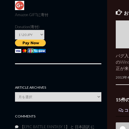
お
Amazon GIFT
に寄付
Donation(寄付)
バグ入
のWind
正が来
2013年
ARTICLE ARCHIVES
Article
15件
Archives
コ
COMMENTS
【EPIC BATTLE FANTASY 1】 と 日本語訳
に