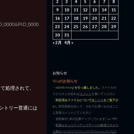
2
3
4
5
6
7
8
9
10
11
12
13
14
15
16
17
18
19
20
21
22
D_0000&PID_0000
23
24
25
26
27
28
29
30
31
。
« 2月
4月 »
お知らせ
Blogのお知らせ
して処理されて、
・
w2k.flxsrv.org を引っ越しました。
ファイルの
リクエストがあれば
コメント
を書いてください
・
対応済みファイルについては
こちら
をご覧下さ
い。
対応依頼を出して、それでも遅いものはここ
リ―エントリー普通には
に直接コメントしてください
・原則毎日1本の記事アップしています|･ω･)ﾁﾗﾘ
・
私製セキュリティアップデートの解凍プログラ
ム群が HEUR/QVM20.1.0A7B.Malware.Gen など