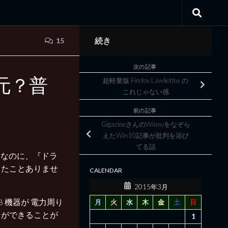
続き
15
次の記事
の元？普
超軽量版 Firefox Lawlietfox の
これじゃない感
前の記事
GigazineさんのWinnyをなぞら
えたWin10記事が批判を浴び
てる話
スなのに、『ドラ
ったことありませ
CALENDAR
2015年3月
 機器が 電力周り
月
火
水
木
金
土
日
リができることが
1