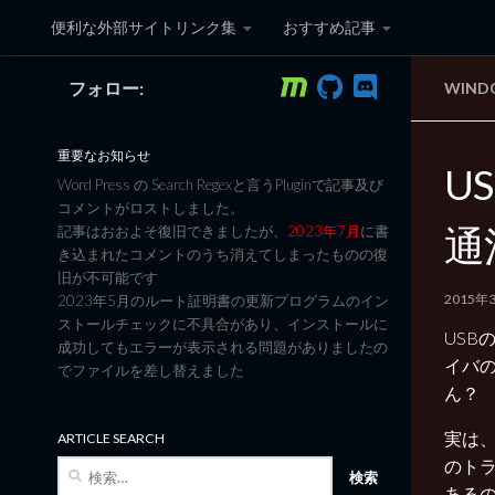
便利な外部サイトリンク集
おすすめ記事
コンテンツへスキップ
フォロー:
WINDO
黒翼猫のコンピュータ日記 3
重要なお知らせ
U
Word Press の Search Regexと言うPluginで記事及び
コメントがロストしました。
通
記事はおおよそ復旧できましたが、
2023年7月
に書
き込まれたコメントのうち消えてしまったものの復
旧が不可能です
2015年
2023年5月のルート証明書の更新プログラムのイン
ストールチェックに不具合があり、インストールに
US
成功してもエラーが表示される問題がありましたの
イバ
でファイルを差し替えました
ん？
実は、
ARTICLE SEARCH
のト
検
索:
ある