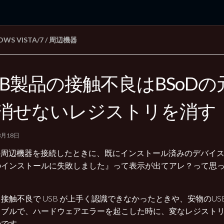
WS VISTA/7
/
周辺機器
rd Edition
Windows 2000 tunes up blog
SB製品の接触不良はBSoD
消せないレジストリを消す
3月18日
Bの周辺機器を接続したときに、既にインストール済みのデバイ
のインストールに失敗しました』って表示が出てアレ？って思
接触不良で USB が上手く認識できなかったときや、安物のUSB
ラブルで、ハードウェアエラーを起こした時に、変なレジスト
のです。