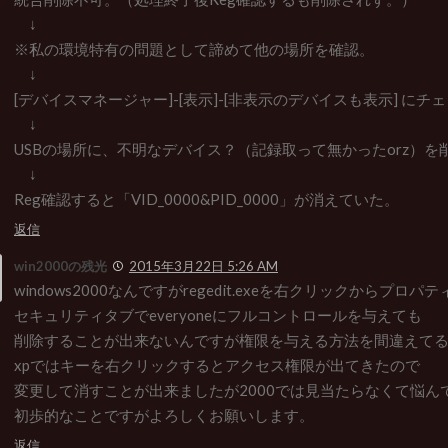
↓
※私の環境特有の問題として諦めて他の場所を確認。
↓
[デバイスマネージャー]-[表示]-[非表示のデバイスも表示] にチ
↓
USBの場所に、不明なデバイス？（記録取って無かったorz）を
↓
Reg確認すると「VID_0000&PID_0000」が消えていた。
返信
win2000の残光
2015年3月22日 5:26 AM
windows2000なんですがregedit.exeを右クリックからプロパテ
セキュリティタブでeveryoneにフルコントロールを与えても
削除することが出来ないんですが権限を与える方法を間違えて
xpではキーを右クリックするとアクセス権限が出てきたので
変更して消すことが出来ましたが2000では見当たらなくて悩ん
初歩的なことですがよろしくお願いします。
返信