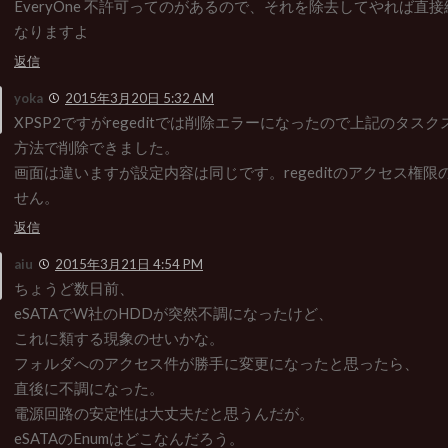
EveryOne 不許可ってのがあるので、それを除去してやれば直
なりますよ
返信
yoka
2015年3月20日 5:32 AM
XPSP2ですがregeditでは削除エラーになったので上記のタス
方法で削除できました。
画面は違いますが設定内容は同じです。regeditのアクセス権
せん。
返信
aiu
2015年3月21日 4:54 PM
ちょうど数日前、
eSATAでW社のHDDが突然不調になったけど、
これに類する現象のせいかな。
フォルダへのアクセス件が勝手に変更になったと思ったら、
直後に不調になった。
電源回路の安定性は大丈夫だと思うんだが。
eSATAのEnumはどこなんだろう。