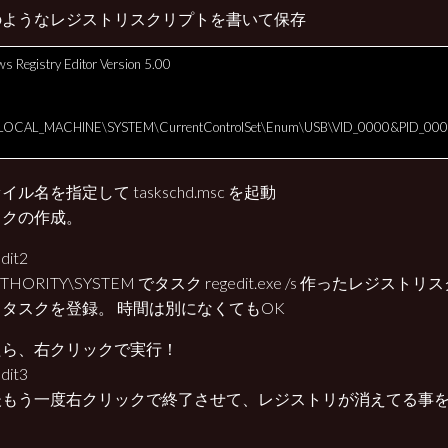
のようなレジストリスクリプトを書いて保存
s Registry Editor Version 5.00
LOCAL_MACHINE\SYSTEM\CurrentControlSet\Enum\USB\VID_0000&PID_000
ル名を指定して taskschd.msc を起動
スクの作成。
UTHORITY\SYSTEM でタスク regedit.exe /s 作ったレジ
タスクを登録。 時間は別になくてもOK
たら、右クリックで実行！
後もう一度右クリックで終了させて、レジストリが消えてる事