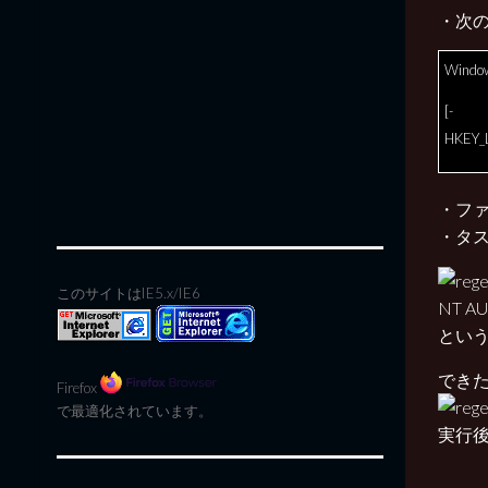
・次
Window
[-
HKEY_
・ファイ
・タ
このサイトはIE5.x/IE6
NT A
という
でき
Firefox
で最適化されています。
実行