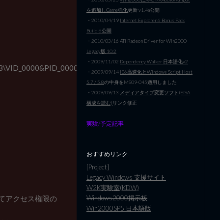
を追加しGame強化
更新 v1.4a公開
・2010/04/19
Internet Explorer 6 Bonus Pack
Build 6公開
・2010/03/16 ATI Radeon Driver for Win2000
Legacy版 10.2
・2009/11/02
Dependency Walker 日本語化v2
B\VID_0000&PID_0000]
・2009/09/14
IE6高速化とWindows Script Host
5.7 / 5.8
の中身をMS09-045適用しました
・2009/09/13
メディアタイプ変更ソフト(EISA
構成を読む)
リンク修正
実験/予定記事
おすすめリンク
[Project]
Legacy Windows 支援サイト
W2K実験室(KDW)
クしてアクセス権限の
Windows2000掲示板
Win2000SP5 日本語版