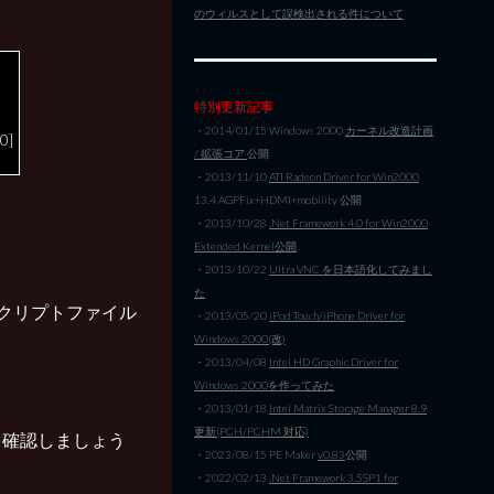
のウィルスとして誤検出される件について
特別更新記事
・2014/01/15 Windows 2000
カーネル改造計画
0]
/ 拡張コア
公開
・2013/11/10
ATI Radeon Driver for Win2000
13.4 AGPFix+HDMI+mobility 公開
・2013/10/28
.Net Framework 4.0 for Win2000
Extended Kernel公開
・2013/10/22
Ultra VNC を日本語化してみまし
た
ストリスクリプトファイル
・2013/05/20
iPod Touch/iPhone Driver for
Windows 2000(改)
・2013/04/08
Intel HD Graphic Driver for
Windows 2000を作ってみた
・2013/01/18
Intel Matrix Storage Manager 8.9
更新(PCH/PCHM 対応)
を確認しましょう
・2023/08/15 PE Maker
v0.83
公開
・2022/02/13
.Net Framework 3.5SP1 for