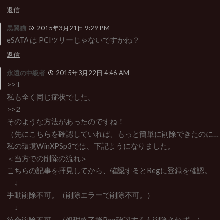
返信
黒翼猫
2015年3月21日 9:29 PM
eSATA は PCIツリーじゃないですかね？
返信
永遠の中級者
2015年3月22日 4:46 AM
>>1
私も全く同じ症状でした。
>>2
そのような方法があったのですね！
（先にこちらを確認していれば、もっと簡単に削除できたのに…
私の環境WinXPSp3では、下記ようになりました。
＜当方での削除の流れ＞
こちらの記事を拝見してから、確認するとRegに登録を確認。
↓
手動削除不可。（削除エラーで削除不可。）
↓
統合削除不可。（処理終了後Reg確認するも削除されず。）