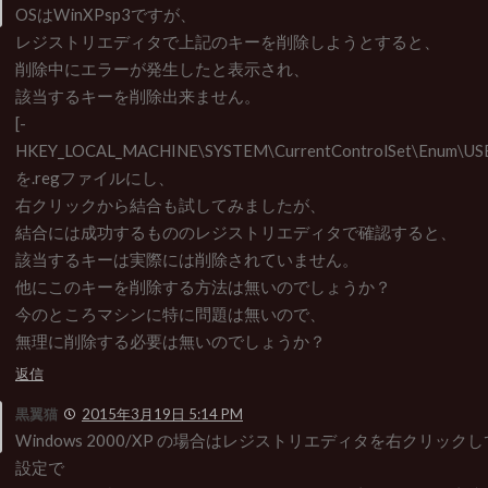
OSはWinXPsp3ですが、
レジストリエディタで上記のキーを削除しようとすると、
削除中にエラーが発生したと表示され、
該当するキーを削除出来ません。
[-
HKEY_LOCAL_MACHINE\SYSTEM\CurrentControlSet\Enum\US
を.regファイルにし、
右クリックから結合も試してみましたが、
結合には成功するもののレジストリエディタで確認すると、
該当するキーは実際には削除されていません。
他にこのキーを削除する方法は無いのでしょうか？
今のところマシンに特に問題は無いので、
無理に削除する必要は無いのでしょうか？
返信
黒翼猫
2015年3月19日 5:14 PM
Windows 2000/XP の場合はレジストリエディタを右クリッ
設定で