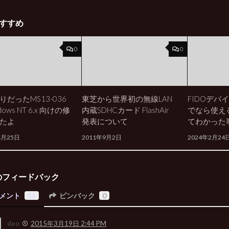
すすめ
0
0
りだったMS13-036
東芝から世界初の無線LAN
FIDOデバイ
ows NT 6.x 向けの修
内蔵SDHCカード FlashAir
でなら使え
たよ
発表について
てわかった
4月25日
2011年9月2日
2024年2月24
のフィードバック
メント
15
ピンバック
0
deo
2015年3月19日 2:44 PM