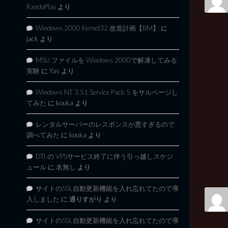
RandoPlay
より
Windows 2000 Kernel32 改造計画【BM】
に
jack
より
MSU ファイルを Windows 2000で解凍してみる
実験
に
Yas
より
Windows NT 3.51 Service Pack 5 をサルベージし
てみた
に
kouka
より
レンタルサーバーのレスポンスが悪すぎるので
調べてみた
に
kouka
より
DTI の VPSサービス終了に伴う引っ越しスケジ
ュール
に
名無し
より
サイトのSSL自動更新機能を入れ忘れてたので導
入しました
に
通りすがり
より
サイトのSSL自動更新機能を入れ忘れてたので導