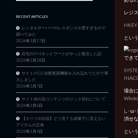
レジ
RECENT ARTICLES
HKEY_
レンタルサーバーのレスポンスが悪すぎるので
調べてみた
とい
2026年3月17日
自宅のIPv4ネットワークがやっと復活した話
でき
2026年2月28日
SYSTE
サイトのSSL自動更新機能を入れ忘れてたので導
INACC
入しました
2026年2月7日
場合
Win
サイト内の旧コンテンツのリンク切れについて
2026年2月6日
|｡･
消せな
【カリツの伝説】どう見ても綿菓子に見えない
アイテムの正体
とい
2026年1月4日