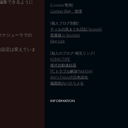
接編集できるように
[Livedoor専用]
Livedoor Blog 管理
[個人ブログ別館]
ティルの気まぐれ日記 SeasonII
クスケジューラでの
黒翼猫 in Slashdot
Blog spot
限の設定は変えていま
[知人のブログ/相互リンク]
KUMA TYPE
煤式自動連結器
PCトラブル解決(NetKing)
dim's Freesoft日本語化
脳脂肪のパクリメモ
INFORMATION